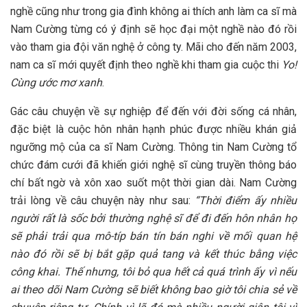
nghề cũng như trong gia đình không ai thích anh làm ca sĩ mà
Nam Cường từng có ý định sẽ học đại một nghề nào đó rồi
vào tham gia đội văn nghệ ở công ty. Mãi cho đến năm 2003,
nam ca sĩ mới quyết định theo nghề khi tham gia cuộc thi
Yo!
Cùng ước mơ xanh
.
Gác câu chuyện về sự nghiệp để đến với đời sống cá nhân,
đặc biệt là cuộc hôn nhân hạnh phúc được nhiều khán giả
ngưỡng mộ của ca sĩ Nam Cường. Thông tin Nam Cường tổ
chức đám cưới đã khiến giới nghệ sĩ cùng truyền thông báo
chí bất ngờ và xôn xao suốt một thời gian dài. Nam Cường
trải lòng về câu chuyện này như sau:
“Thời điểm ấy nhiều
người rất là sốc bởi thường nghệ sĩ để đi đến hôn nhân họ
sẽ phải trải qua mô-típ bán tín bán nghi về mối quan hệ
nào đó rồi sẽ bị bắt gặp quả tang và kết thúc bằng việc
công khai. Thế nhưng, tôi bỏ qua hết cả quá trình ấy vì nếu
ai theo dõi Nam Cường sẽ biết không bao giờ tôi chia sẻ về