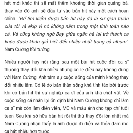
hát mới khác thì sẽ mất thêm khoảng thời gian quảng bá,
thay vào đó anh sẽ đầu tư vào bản hit này một cách hoàn
chỉnh.
“Để tìm kiếm được bản hit này đã là sự gian truân
của tôi và ekip vì nó không nằm trong một tính toán nào
cả. Và cũng không ngờ Bay giữa ngân hà lại trở thành ca
khúc được khán giả biết đến nhiều nhất trong cả album”
,
Nam Cường hồi tưởng.
Nhiều người hay nói rằng sau một bài hit cuộc đời ca sĩ
thường thay đổi khá nhiều nhưng có lẽ điều này không đúng
với Nam Cường. Anh tâm sự cuộc sống của mình không thay
đổi nhiều lắm. Có lẽ do bản thân sống khá tỉnh táo bởi trước
khi có bản hit thì sự nghiệp ca sĩ của anh khá chật vật. Về
cuộc sống cá nhân lại ổn định khi Nam Cường không chỉ làm
ca sĩ mà còn làm diễn viên, MC và mẫu ảnh cho tạp chí tuổi
teen. Sau khi sở hữu bản hit rồi thì thứ thay đổi lớn nhất mà
Nam Cường nhận thấy là anh được đi diễn và thỏa đam mê
ca hát nhiều hơn trước.