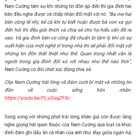
Nam Cường tâm sự khi những tin đồn ập đến thì gia đình hai
bên đều nghe được và chấp nhận đối mặt với nó.
“Ba mẹ hai
bên cũng tế nhị, kể cả khi tự biết hoặc được bà con xa gọi
đến hỏi thì đều giải thích và chia sẻ cho họ hiểu vấn đề ra
sao. Và gia đình bên vợ cũng đã chuẩn bị tâm lý khi có sự
xuất hiện của một nghệ sĩ trong nhà thì sẽ phải đối mặt với
những tin đồn thất thiệt như thế. Quan trọng nhất vẫn là
người trong gia đình đối xử với nhau như thế nào thôi”
,
Nam Cường có đôi chút xúc động chia sẻ.
Clip Nam Cường trải lòng về đám cưới bí mật và những tin
đồn về cuộc sống hôn nhân:
https://youtu.be/Ft_uGxqZFXc
Song song với những phút trải lòng, khán giả còn được lắng
nghe giọng hát quen thuộc của Nam Cường qua loạt ca khúc
đình đám ghi dấu ấn cá nhân của anh như
Bay giữa ngân hà,