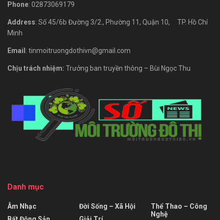
Phone
: 02873069179
Address
: Số 45/6b Đường 3/2., Phường 11, Quận 10, TP. Hồ Chí
Minh
Email
: tinmoitruongdothivn@gmail.com
Chịu trách nhiệm:
Trưởng ban truyền thông – Bùi Ngọc Thu
Danh mục
Âm Nhạc
Đời Sống – Xã Hội
Thể Thao – Công
Nghệ
Bất Động Sản
Giải Trí