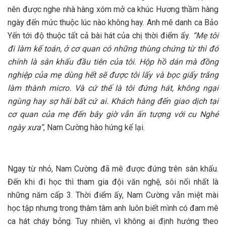
nên được nghe nhà hàng xóm mở ca khúc Hương thầm hàng
ngày đến mức thuộc lúc nào không hay. Anh mê danh ca Bảo
Yến tới độ thuộc tất cả bài hát của chị thời điểm ấy.
“Mẹ tôi
đi làm kế toán, ở cơ quan có những thùng chứng từ thì đó
chính là sân khấu đầu tiên của tôi. Hộp hồ dán mà đồng
nghiệp của mẹ dùng hết sẽ được tôi lấy và bọc giấy trắng
làm thành micro. Và cứ thế là tôi đứng hát, không ngại
ngùng hay sợ hãi bất cứ ai. Khách hàng đến giao dịch tại
cơ quan của mẹ đến bây giờ vẫn ấn tượng với cu Nghé
ngày xưa”
, Nam Cường hào hứng kể lại.
Ngay từ nhỏ, Nam Cường đã mê được đứng trên sân khấu.
Đến khi đi học thì tham gia đội văn nghệ, sôi nổi nhất là
những năm cấp 3. Thời điểm ấy, Nam Cường vẫn miệt mài
học tập nhưng trong thâm tâm anh luôn biết mình có đam mê
ca hát cháy bỏng. Tuy nhiên, vì không ai định hướng theo