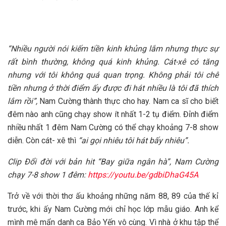
“Nhiều người nói kiếm tiền kinh khủng lắm nhưng thực sự
rất bình thường, không quá kinh khủng. Cát-xê có tăng
nhưng với tôi không quá quan trọng. Không phải tôi chê
tiền nhưng ở thời điểm ấy được đi hát nhiều là tôi đã thích
lắm rồi”,
Nam Cường thành thực cho hay. Nam ca sĩ cho biết
đêm nào anh cũng chạy show ít nhất 1-2 tụ điểm. Đỉnh điểm
nhiều nhất 1 đêm Nam Cường có thể chạy khoảng 7-8 show
diễn. Còn cát- xê thì
“ai gọi nhiêu tôi hát bấy nhiêu”.
Clip
Đổi đời với bản hit “Bay giữa ngân hà”, Nam Cường
chạy 7-8 show 1 đêm:
https://youtu.be/gdbiDhaG45A
Trở về với thời thơ ấu khoảng những năm 88, 89 của thế kỉ
trước, khi ấy Nam Cường mới chỉ học lớp mẫu giáo. Anh kể
mình mê mẩn danh ca Bảo Yến vô cùng. Vì nhà ở khu tập thể