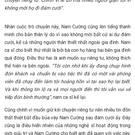
chuyện riêng tư. Chính vì lẽ đó mà nhiều người giận tôi vì
không mời họ đi đám cưới”.
Nhân cuộc trò chuyện này, Nam Cường cũng lên tiếng thanh
minh cho bản thân lý do vì sao không mời bất cứ ai dự đám
cưới, kể cả những người thân thiết nhất ngoài gia đình. Nam
ca sĩ cho biết thứ nhất là bởi bà con họ hàng hai bên gia đình
quá đông. Điều thứ hai là anh muốn sự riêng tư, không thích
thể hiện ra bên ngoài.
“Tôi còn nhớ khi ấy đang chụp hình
đón khách và chuẩn bị vào tiệc thì đã có một vài phóng
viên đã chạy đến làm tôi hoảng hồn vì tại sao họ lại biết.
Và khi thông tin lộ ra và mọi người đến thì tôi vẫn vui vẻ
tiếp đón bình thường”,
nam ca sĩ kể lại.
Cũng chính vì muốn giữ kín chuyện riêng tư nên nhiều tin đồn
thất thiệt bắt đầu bủa vây Nam Cường sau đám cưới ấy. Đây
cũng là điều hiển nhiên của những nghệ sĩ hoạt động trong
giới giải trí và Nam Cường cho biết anh đã quen với việc này.