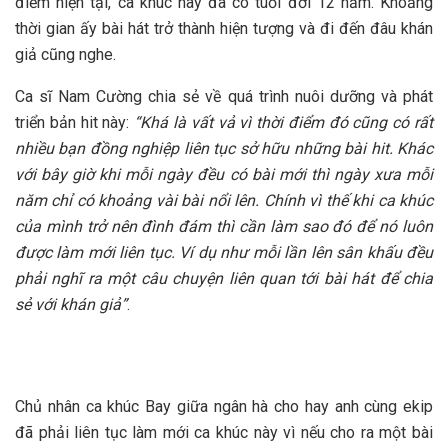
điểm hiện tại, ca khúc này đã có tuổi đời 12 năm. Khoảng
thời gian ấy bài hát trở thành hiện tượng và đi đến đâu khán
giả cũng nghe.
Ca sĩ Nam Cường chia sẻ về quá trình nuôi dưỡng và phát
triển bản hit này:
“Khá là vất vả vì thời điểm đó cũng có rất
nhiều bạn đồng nghiệp liên tục sở hữu những bài hit. Khác
với bây giờ khi mỗi ngày đều có bài mới thì ngày xưa mỗi
năm chỉ có khoảng vài bài nổi lên. Chính vì thế khi ca khúc
của mình trở nên đình đám thì cần làm sao đó để nó luôn
được làm mới liên tục. Ví dụ như mỗi lần lên sân khấu đều
phải nghĩ ra một câu chuyện liên quan tới bài hát để chia
sẻ với khán giả”
.
Chủ nhân ca khúc Bay giữa ngân hà cho hay anh cùng ekip
đã phải liên tục làm mới ca khúc này vì nếu cho ra một bài