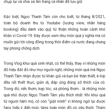
chụp lại và chia sẻ lên trang cá nhân để lưu giữ.
Đặc biệt, Ngọc Thanh Tâm còn cho biết, từ tháng 8/2021,
toàn bộ doanh thu từ Youtube (lượng view, nhãn hàng
booking) đều dành vào quỹ từ thiện những hoàn cảnh khó
khăn vì Covid-19. Đây được xem như món quà ý nghĩa mà cô
muốn gửi tới cộng đồng trong thời điểm cả nước đang chung
tay phòng chống dịch.
Trong Vlog khui quà sinh nhật, có thể thấy, thay vì những món
đồ hiệu đắt đỏ như mọi người nghĩ, những món quà mà Ngọc
Thanh Tâm nhận được từ khán giả và bạn bè thân thiết, ê-kíp
đều rất thiết thực, giản dị, đáp ứng đúng sở thích của cô.
Trong đó, nến thơm, kẹp tóc, xà phòng thơm… là những món
quà nhỏ được Ngọc Thanh Tâm yêu thích nhất. Khi khui quà
từ người hâm mộ, cô còn “giật mình” vì không ngờ lại được
fans hiểu ý đến mức tặng toàn món đồ cô yêu thích. Thậm