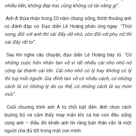
nhiều tiền, không đẹp trai, cũng không có tài năng gì”.
Anh A thừa nhận trong 20 năm chung sống, thỉnh thoảng anh
có đánh đập vợ. Đạo diễn Lê Hoàng phản ứng ngay:
“Thôi
xong, đối với
anh
thì cái đấy rất nhỏ, còn đối với phụ nữ thì
cái đấy rất to
”.
Sau khi nghe câu chuyện, đạo diễn Lê Hoàng bày tỏ:
“Có
những cuộc hôn nhân tan vỡ vì rất nhiều cái nho nhỏ nó
cộng lại thành cái
lớn. Cái
nho nhỏ có lý hay không có lý
thì tuỳ mỗi người. Gia đình tan vỡ có nhiều cách, có những
cách là có những lý do cụ thể, có những cách là sự mòn
mỏi”.
Cuối chương trình anh A từ chối bật đèn. Anh chọn cách
buông bỏ và cảm thấy may mắn khi cả hai con đều sống
cùng anh – điều đó khiến anh tin rằng bản thân vẫn là một
người cha đủ tốt trong mắt con mình.