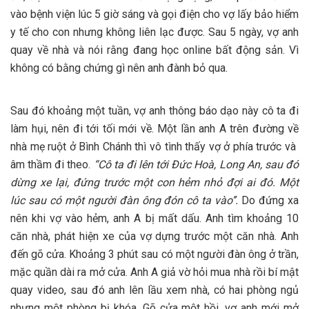
vào bệnh viện lúc 5 giờ sáng và gọi điện cho vợ lấy bảo hiểm
y tế cho con nhưng không liên lạc được. Sau 5 ngày, vợ anh
quay về nhà và nói rằng đang học online bất động sản. Vì
không có bằng chứng gì nên anh đành bỏ qua.
Sau đó khoảng một tuần, vợ anh thông báo dạo này cô ta đi
làm hụi, nên đi tới tối mới về. Một lần anh A trên đường về
nhà mẹ ruột ở Bình Chánh thì vô tình thấy vợ ở phía trước và
âm thầm đi theo.
“Cô ta đi
lên tới Đức Hoà,
Long An, sau đó
dừng
xe lại
,
đứng trước
một con
hẻm nhỏ đợi ai đó
. Một
lúc sau có một người đàn ông đón cô ta vào
’’.
Do đứng xa
nên khi vợ vào hẻm, anh A bị mất dấu. Anh tìm khoảng 10
căn nhà, phát hiện xe của vợ dựng trước một căn nhà. Anh
đến gõ cửa. Khoảng 3 phút sau có một người đàn ông ở trần,
mặc quần dài ra mở cửa. Anh A giả vờ hỏi mua nhà rồi bí mật
quay video, sau đó anh lên lầu xem nhà, có hai phòng ngủ
nhưng một phòng bị khóa. Gõ cửa một hồi, vợ anh mới mở