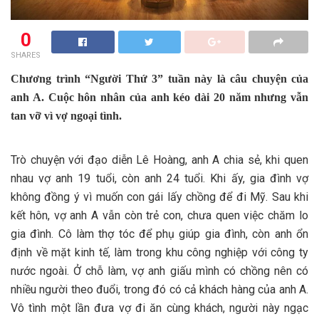
0
SHARES
Chương trình “Người Thứ 3” tuần này là câu chuyện của
anh A. Cuộc hôn nhân của anh kéo dài 20 năm nhưng vẫn
tan vỡ vì vợ ngoại tình.
Trò chuyện với đạo diễn Lê Hoàng, anh A chia sẻ, khi quen
nhau vợ anh 19 tuổi, còn anh 24 tuổi. Khi ấy, gia đình vợ
không đồng ý vì muốn con gái lấy chồng để đi Mỹ. Sau khi
kết hôn, vợ anh A vẫn còn trẻ con, chưa quen việc chăm lo
gia đình. Cô làm thợ tóc để phụ giúp gia đình, còn anh ổn
định về mặt kinh tế, làm trong khu công nghiệp với công ty
nước ngoài. Ở chỗ làm, vợ anh giấu mình có chồng nên có
nhiều người theo đuổi, trong đó có cả khách hàng của anh A.
Vô tình một lần đưa vợ đi ăn cùng khách, người này ngạc