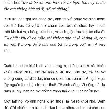
nhiên hỏi:
“Đó là bà xã anh hả? Tôi tới tiệm tóc này nhiều
lần mà không biết cô ấy đã có chồng”.
Sau khi con gái lớn chào đời, anh thuyết phục vợ sinh thêm
con thứ hai, để vợ ở nhà chăm con, bớt đi chơi. Tuy nhiên,
mỗi khi hai vợ chồng cãi nhau, vợ anh giận thường bỏ nhà đi.
“Đi nhiều khi đi cả tuần,
tôi
không năn nỉ là không về, con
thì
mới 8
tháng để ở nhà
cho
bà vú
trông coi
’’,
anh A bức
xúc.
Cuộc hôn nhân khá bình yên nhưng vợ chồng anh A vẫn khắc
khẩu. Năm 2015, lúc đó anh A 40 tuổi. Khi đó, cả hai vợ
chồng cũng có đất đai, nhà cửa, xe hơi, nên anh A nghỉ việc,
lấy nguồn thu nhập từ cho thuê để sinh sống. Vì cũng có dự
định đi Mỹ, nên hai vợ chồng tranh thủ đi du lịch nhiều nơi.
Một lần nọ, vợ anh nghe điện thoại lạ rồi ra khỏi nhà. Đêm
đó, đột nhiên con trai anh đau bụng nặng, anh phải chở con