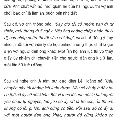
cửa. Anh chất vấn hỏi mối quan hệ của hai người, thì vợ anh
chối, bảo chỉ là làm ăn, buôn bán nhà đất.
Sau đó, vợ anh thông báo:
“Bây giờ tôi có nhóm bạn đi từ
thiện, mỗi tháng đi 5 ngày. Nếu ông không chấp nhận thì ly
dị, còn chấp nhận thì tôi về ở với ông”,
và anh A đồng ý. Tuy
nhiên, mỗi tối vợ viện lý do học online nhưng thực chất là gọi
điện với người đàn ông khác. Một lần nọ, anh lục túi vợ thấy
giấy ủy nhiệm chi chuyển tiền cho người đàn ông kia 3 lần,
mỗi lần 50 triệu đồng.
Sau khi nghe anh A tâm sự, đạo diễn Lê Hoàng nói:
“Câu
chuyện này
tôi
không kết luận
được. N
ếu có cô ấy ở đây thì
có thể cô ấy sẽ nói
khác.
Bởi vì theo lời
anh n
ói là hai người
yêu nhau tự nguyện, lúc yêu cô ấy rất là trẻ con, rồi thì em
không có lỗi gì lớn,
anh
cũng có tiền. Rồi sau đó cô ấy đi
với một người
đàn ông khác,
người
đó cũng
không có