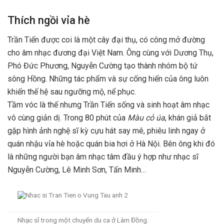
Thích ngồi vỉa hè
Trần Tiến được coi là một cây đại thụ, có công mở đường
cho âm nhạc đương đại Việt Nam. Ông cùng với Dương Thụ,
Phó Đức Phương, Nguyễn Cường tạo thành nhóm bộ tứ
sông Hồng. Những tác phẩm và sự cống hiến của ông luôn
khiến thế hệ sau ngưỡng mộ, nể phục.
Tầm vóc là thế nhưng Trần Tiến sống và sinh hoạt âm nhạc
vô cùng giản dị. Trong 80 phút của
Màu cỏ úa
, khán giả bắt
gặp hình ảnh nghệ sĩ kỳ cựu hát say mê, phiêu linh ngay ở
quán nhậu vỉa hè hoặc quán bia hơi ở Hà Nội. Bên ông khi đó
là những người bạn âm nhạc tâm đầu ý hợp như nhạc sĩ
Nguyễn Cường, Lê Minh Sơn, Tấn Minh…
Nhạc sĩ trong một chuyến du ca ở Lâm Đồng.