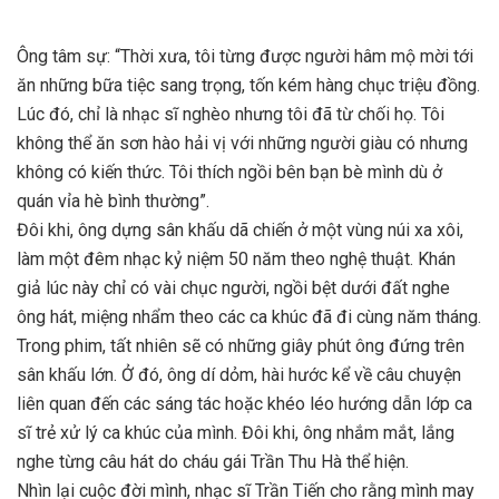
Ông tâm sự: “Thời xưa, tôi từng được người hâm mộ mời tới
ăn những bữa tiệc sang trọng, tốn kém hàng chục triệu đồng.
Lúc đó, chỉ là nhạc sĩ nghèo nhưng tôi đã từ chối họ. Tôi
không thể ăn sơn hào hải vị với những người giàu có nhưng
không có kiến thức. Tôi thích ngồi bên bạn bè mình dù ở
quán vỉa hè bình thường”.
Đôi khi, ông dựng sân khấu dã chiến ở một vùng núi xa xôi,
làm một đêm nhạc kỷ niệm 50 năm theo nghệ thuật. Khán
giả lúc này chỉ có vài chục người, ngồi bệt dưới đất nghe
ông hát, miệng nhẩm theo các ca khúc đã đi cùng năm tháng.
Trong phim, tất nhiên sẽ có những giây phút ông đứng trên
sân khấu lớn. Ở đó, ông dí dỏm, hài hước kể về câu chuyện
liên quan đến các sáng tác hoặc khéo léo hướng dẫn lớp ca
sĩ trẻ xử lý ca khúc của mình. Đôi khi, ông nhắm mắt, lắng
nghe từng câu hát do cháu gái Trần Thu Hà thể hiện.
Nhìn lại cuộc đời mình, nhạc sĩ Trần Tiến cho rằng mình may