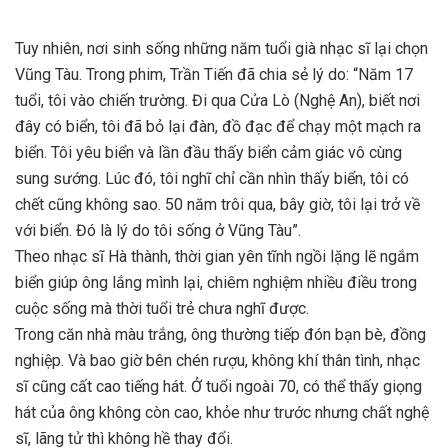
Tuy nhiên, nơi sinh sống những năm tuổi già nhạc sĩ lại chọn
Vũng Tàu. Trong phim, Trần Tiến đã chia sẻ lý do: “Năm 17
tuổi, tôi vào chiến trường. Đi qua Cửa Lò (Nghệ An), biết nơi
đây có biển, tôi đã bỏ lại đàn, đồ đạc để chạy một mạch ra
biển. Tôi yêu biển và lần đầu thấy biển cảm giác vô cùng
sung sướng. Lúc đó, tôi nghĩ chỉ cần nhìn thấy biển, tôi có
chết cũng không sao. 50 năm trôi qua, bây giờ, tôi lại trở về
với biển. Đó là lý do tôi sống ở Vũng Tàu”.
Theo nhạc sĩ Hà thành, thời gian yên tĩnh ngồi lặng lẽ ngắm
biển giúp ông lắng mình lại, chiêm nghiệm nhiều điều trong
cuộc sống mà thời tuổi trẻ chưa nghĩ được.
Trong căn nhà màu trắng, ông thường tiếp đón bạn bè, đồng
nghiệp. Và bao giờ bên chén rượu, không khí thân tình, nhạc
sĩ cũng cất cao tiếng hát. Ở tuổi ngoài 70, có thể thấy giọng
hát của ông không còn cao, khỏe như trước nhưng chất nghệ
sĩ, lãng tử thì không hề thay đổi.