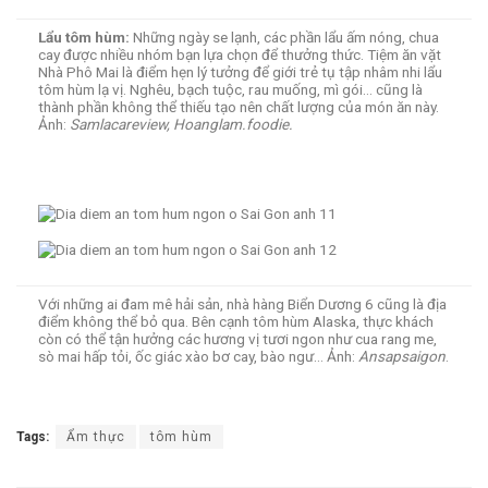
Lẩu tôm hùm:
Những ngày se lạnh, các phần lẩu ấm nóng, chua
cay được nhiều nhóm bạn lựa chọn để thưởng thức. Tiệm ăn vặt
Nhà Phô Mai là điểm hẹn lý tưởng để giới trẻ tụ tập nhâm nhi lẩu
tôm hùm lạ vị. Nghêu, bạch tuộc, rau muống, mì gói… cũng là
thành phần không thể thiếu tạo nên chất lượng của món ăn này.
Ảnh:
Samlacareview, Hoanglam.foodie.
Với những ai đam mê hải sản, nhà hàng Biển Dương 6 cũng là địa
điểm không thể bỏ qua. Bên cạnh tôm hùm Alaska, thực khách
còn có thể tận hưởng các hương vị tươi ngon như cua rang me,
sò mai hấp tỏi, ốc giác xào bơ cay, bào ngư… Ảnh:
Ansapsaigon
.
Tags:
Ẩm thực
tôm hùm