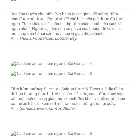
Bạn Thu Huyền cho biết: “Vỏ bánh pizza giòn, đế mỏng. Tôm
hùm được bắt trực tiếp tại bể để chế biến nên giữ được độ tươi
ngon. Theo khẩu vị cá nhân thì thịt tôm chấm muối tiêu xanh là
ngon nhất”. Ngoài ra, tiệm còn có pizza cua hoàng đế và nhiều
món hấp dẫn từ hải sản thỏa mãn vị giác thực khách.
Ảnh:
Hukha.Foodaholic, Lobster Bay.
Tôm hùm nướng:
Sheraton Saigon Hotel & Towers là địa điểm
để bạn thưởng thức buffet hải sản. Hàu, ốc, cua… được bày biện
bắt mắt kích thích vị giác thực khách. Tùy khẩu vị mỗi người, bạn
có thể ăn hải sản kèm sốt, mù tạt hoặc nướng tươi tại quầy.
Ảnh:
Samlacareview, Iamfoodtester
.