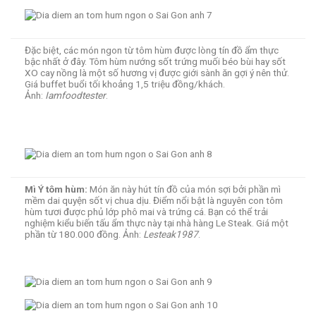
Đặc biệt, các món ngon từ tôm hùm được lòng tín đồ ẩm thực
bậc nhất ở đây. Tôm hùm nướng sốt trứng muối béo bùi hay sốt
XO cay nồng là một số hương vị được giới sành ăn gợi ý nên thử.
Giá buffet buổi tối khoảng 1,5 triệu đồng/khách.
Ảnh:
Iamfoodtester
.
Mì Ý tôm hùm:
Món ăn này hút tín đồ của món sợi bởi phần mì
mềm dai quyện sốt vị chua dịu. Điểm nổi bật là nguyên con tôm
hùm tươi được phủ lớp phô mai và trứng cá. Bạn có thể trải
nghiệm kiểu biến tấu ẩm thực này tại nhà hàng Le Steak. Giá một
phần từ 180.000 đồng. Ảnh:
Lesteak1987
.