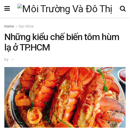
Home
Sức Khỏe
Những kiểu chế biến tôm hùm
lạ ở TP.HCM
by