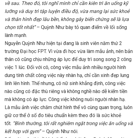
về sau. Theo đó, tôi nghĩ mình chỉ cần kiên trì ăn uống kỹ
lưỡng và duy trì tập luyện điều độ, vừa mang lại sức khoẻ
và thân hình đẹp lâu bền, không gây biến chứng sẽ là lựa
chọn tốt nhất”
– Quỳnh Như bày tỏ quan điểm về lối sống
lành mạnh.
Nguyễn Quỳnh Như hiện tại đang là sinh viên năm thứ 2
trường Đại học FPT. Vì vừa đi học vừa làm mẫu ảnh, nên bản
thân cô cũng chịu những áp lực để duy trì song song 2 công
việc 1 lúc. Đối với cô, công việc mẫu ảnh nhiều người hình
dung tính chất công việc này nhàn hạ, chỉ cần xinh đẹp lung
linh lên hình. Thế nhưng, cô nữ sinh khẳng định, công việc
nào cũng có đặc thù riêng và không nghề nào dễ kiếm tiền
mà không có áp lực. Công việc không nuôi người nhàn hạ.
Là mẫu ảnh việc chăm chút hình thể vô cùng quan trọng, luôn
giữ cơ thể ở số đo tiêu chuẩn kèm theo đó là sức khoẻ
tốt.
“Bình thường, tôi rất nghiêm ngặt trong việc ăn uống và
kết hợp với gym”
– Quỳnh Như nói.