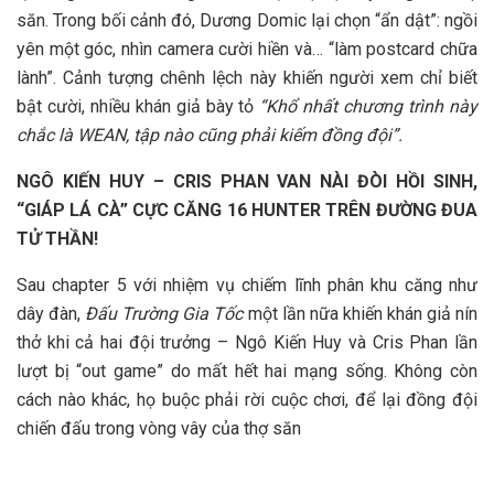
săn. Trong bối cảnh đó, Dương Domic lại chọn “ẩn dật”: ngồi
yên một góc, nhìn camera cười hiền và… “làm postcard chữa
lành”. Cảnh tượng chênh lệch này khiến người xem chỉ biết
bật cười, nhiều khán giả bày tỏ
“Khổ nhất chương trình này
chắc là WEAN, tập nào cũng phải kiếm đồng đội”.
NGÔ KIẾN HUY – CRIS PHAN VAN NÀI ĐÒI HỒI SINH,
“GIÁP LÁ CÀ” CỰC CĂNG 16 HUNTER TRÊN ĐƯỜNG ĐUA
TỬ THẦN!
Sau chapter 5 với nhiệm vụ chiếm lĩnh phân khu căng như
dây đàn,
Đấu Trường Gia Tốc
một lần nữa khiến khán giả nín
thở khi cả hai đội trưởng – Ngô Kiến Huy và Cris Phan lần
lượt bị “out game” do mất hết hai mạng sống. Không còn
cách nào khác, họ buộc phải rời cuộc chơi, để lại đồng đội
chiến đấu trong vòng vây của thợ săn