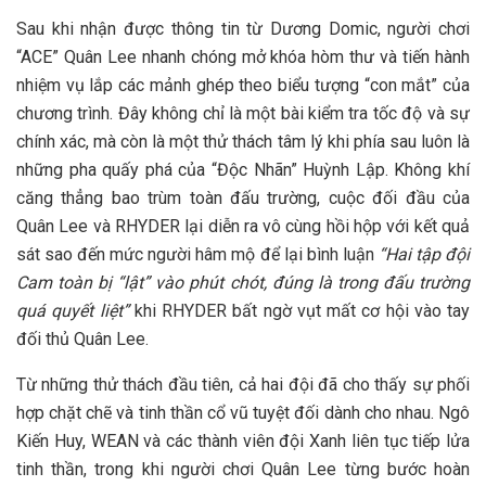
Sau khi nhận được thông tin từ Dương Domic, người chơi
“ACE” Quân Lee nhanh chóng mở khóa hòm thư và tiến hành
nhiệm vụ lắp các mảnh ghép theo biểu tượng “con mắt” của
chương trình. Đây không chỉ là một bài kiểm tra tốc độ và sự
chính xác, mà còn là một thử thách tâm lý khi phía sau luôn là
những pha quấy phá của “Độc Nhãn” Huỳnh Lập. Không khí
căng thẳng bao trùm toàn đấu trường, cuộc đối đầu của
Quân Lee và RHYDER lại diễn ra vô cùng hồi hộp với kết quả
sát sao đến mức người hâm mộ để lại bình luận
“Hai tập đội
Cam toàn bị “lật” vào phút chót, đúng là trong đấu trường
quá quyết liệt”
khi RHYDER bất ngờ vụt mất cơ hội vào tay
đối thủ Quân Lee.
Từ những thử thách đầu tiên, cả hai đội đã cho thấy sự phối
hợp chặt chẽ và tinh thần cổ vũ tuyệt đối dành cho nhau. Ngô
Kiến Huy, WEAN và các thành viên đội Xanh liên tục tiếp lửa
tinh thần, trong khi người chơi Quân Lee từng bước hoàn