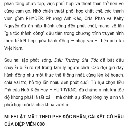
phân tầng phức tạp, việc phối hợp và thoát thân trở nên vô
cùng cam go. Nhờ chiến thuật phối hợp chặt chẽ, các thành
viên gồm RHYDER, Phương Anh Đào, Cris Phan và Kaity
Nguyễn đã ẩn nấp thành công đến phút chót, mang về lần
“gia tốc thành công” đầu tiên trong chương trình truyền hình
thực tế kết hợp giữa hành động – nhập vai – điện ảnh tại
Việt Nam.
Sau hai tập phát sóng,
Đấu Trường Gia Tốc
đã bắt đầu
chuyển biến rõ rệt trong tâm lý người chơi. Các đội giờ đây
hành động như một thực thể thống nhất: cùng lên kế hoạch,
chia vai trò, hỗ trợ lẫn nhau đến phút cuối. Từ lựa chọn liều
lĩnh của Ngô Kiến Huy – HURRYKNG, đã chứng minh: khi tốc
độ không phải là tất cả – mà chính sự đồng lòng, hy sinh và
phối hợp mới là chìa khóa vượt ải.
MLEE LẬT MẶT THEO PHE ĐỘC NHÃN, CÁI KẾT CÓ HẬU
CỦA ĐIỆP VIÊN 008