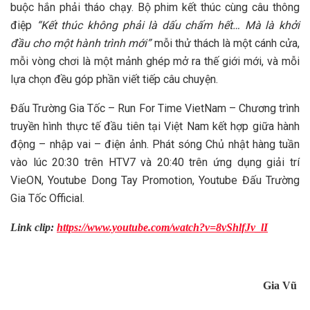
buộc hắn phải tháo chạy. Bộ phim kết thúc cùng câu thông
điệp
“Kết thúc không phải là dấu chấm hết… Mà là khởi
đầu cho một hành trình mới”
mỗi thử thách là một cánh cửa,
mỗi vòng chơi là một mảnh ghép mở ra thế giới mới, và mỗi
lựa chọn đều góp phần viết tiếp câu chuyện.
Đấu Trường Gia Tốc – Run For Time VietNam – Chương trình
truyền hình thực tế đầu tiên tại Việt Nam kết hợp giữa hành
động – nhập vai – điện ảnh. Phát sóng Chủ nhật hàng tuần
vào lúc 20:30 trên HTV7 và 20:40 trên ứng dụng giải trí
VieON, Youtube Dong Tay Promotion, Youtube Đấu Trường
Gia Tốc Official.
Link clip:
https://www.youtube.com/watch?v=8vShlfJv_lI
Gia Vũ