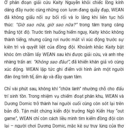
Ở phân đoạn giải cứu Kaity Nguyễn khỏi chiếc lồng kính
dâng đầy nước cùng những con lươn đang quẫy đạp, WEAN
đã không giấu nổi sự bối rối và lo lắng khi liên tục hối
thúc:
“Giờ sao nữa, giờ sao nữa?”
trong tâm trạng căng
thẳng tột độ. Trước tình huống hiểm nguy, Kaity khóc không
thành tiếng, nhưng cũng rơi nước mắt vì xúc động trước sự
kiên trì và quyết liệt của đồng đội. Khoảnh khắc Kaity bật
khóc ôm chầm lấy WEAN sau khi được giải cứu, và anh nhẹ
nhàng trấn an:
“Không sao đâu!”
, đã khiến khán giả vô cùng
xúc động. WEAN lập tức ghi điểm với hình ảnh một người
đàn ông tinh tế, ấm áp và đầy quan tâm.
Chỉ vài phút sau, không khí “chữa lành” nhường chỗ cho đấu
trí sinh tồn. Trong nhiệm vụ chiếm đoạt phân khu, WEAN và
Dương Domic trở thành hai người cuối cùng còn sót lại trên
bản đồ. Tận mắt chứng kiến đội trưởng Ngô Kiến Huy “out
game”, WEAN chỉ còn cách liều mình tìm kiếm đồng đội còn
lại – người chơi Dương Domic, mặc kệ sự truy lùng của thợ