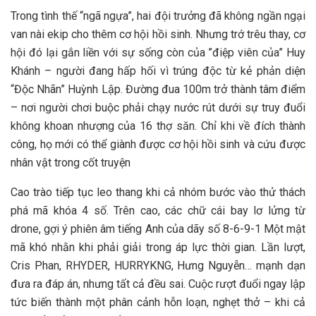
Trong tình thế “ngã ngựa”, hai đội trưởng đã không ngần ngại
van nài ekip cho thêm cơ hội hồi sinh. Nhưng trớ trêu thay, cơ
hội đó lại gắn liền với sự sống còn của ”điệp viên của” Huy
Khánh – người đang hấp hối vì trúng độc từ kẻ phản diện
“Độc Nhãn” Huỳnh Lập. Đường đua 100m trở thành tâm điểm
– nơi người chơi buộc phải chạy nước rút dưới sự truy đuổi
không khoan nhượng của 16 thợ săn. Chỉ khi về đích thành
công, họ mới có thể giành được cơ hội hồi sinh và cứu được
nhân vật trong cốt truyện
Cao trào tiếp tục leo thang khi cả nhóm bước vào thử thách
phá mã khóa 4 số. Trên cao, các chữ cái bay lơ lửng từ
drone, gợi ý phiên âm tiếng Anh của dãy số 8-6-9-1 Một mật
mã khó nhằn khi phải giải trong áp lực thời gian. Lần lượt,
Cris Phan, RHYDER, HURRYKNG, Hưng Nguyễn… mạnh dạn
đưa ra đáp án, nhưng tất cả đều sai. Cuộc rượt đuổi ngay lập
tức biến thành một phân cảnh hỗn loạn, nghẹt thở – khi cả