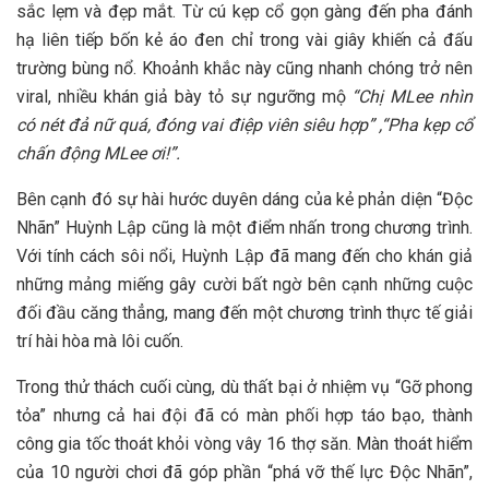
sắc lẹm và đẹp mắt. Từ cú kẹp cổ gọn gàng đến pha đánh
hạ liên tiếp bốn kẻ áo đen chỉ trong vài giây khiến cả đấu
trường bùng nổ. Khoảnh khắc này cũng nhanh chóng trở nên
viral,
nhiều khán giả bày tỏ sự ngưỡng mộ
“Chị MLee nhìn
có nét đả nữ quá, đóng vai điệp viên siêu hợp” ,“Pha kẹp cổ
chấn động MLee ơi!”.
Bên cạnh đó sự hài hước duyên dáng của kẻ phản diện “Độc
Nhãn” Huỳnh Lập cũng là một điểm nhấn trong chương trình.
Với tính cách sôi nổi, Huỳnh Lập đã mang đến cho khán giả
những mảng miếng gây cười bất ngờ bên cạnh những cuộc
đối đầu căng thẳng, mang đến một chương trình thực tế giải
trí hài hòa mà lôi cuốn.
Trong thử thách cuối cùng, dù thất bại ở nhiệm vụ “Gỡ phong
tỏa” nhưng cả hai đội đã có màn phối hợp táo bạo, thành
công gia tốc thoát khỏi vòng vây 16 thợ săn. Màn thoát hiểm
của 10 người chơi đã góp phần “phá vỡ thế lực Độc Nhãn”,