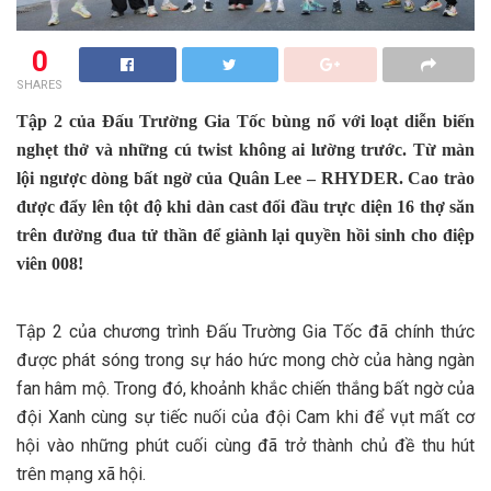
0
SHARES
Tập 2 của Đấu Trường Gia Tốc bùng nổ với loạt diễn biến
nghẹt thở và những cú twist không ai lường trước. Từ màn
lội ngược dòng bất ngờ của Quân Lee – RHYDER. Cao trào
được đẩy lên tột độ khi dàn cast đối đầu trực diện 16 thợ săn
trên đường đua tử thần để giành lại quyền hồi sinh cho điệp
viên 008!
Tập 2 của chương trình Đấu Trường Gia Tốc đã chính thức
được phát sóng trong sự háo hức mong chờ của hàng ngàn
fan hâm mộ. Trong đó, khoảnh khắc chiến thắng bất ngờ của
đội Xanh cùng sự tiếc nuối của đội Cam khi để vụt mất cơ
hội vào những phút cuối cùng đã trở thành chủ đề thu hút
trên mạng xã hội.