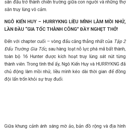
sân đấu trở thành chiến trường giữa con người và những thợ
săn truy lùng vô cảm.
NGÔ KIẾN HUY – HURRYKNG LIỀU MÌNH LÀM MỒI NHỬ,
LẦN ĐẦU “GIA TỐC THÀNH CÔNG” ĐẦY NGHẸT THỞ!
Đến với chapter cuối – vòng đấu căng thẳng nhất của
Tập 2
Đấu Trường Gia Tốc
, sau hàng loạt nỗ lực phá mã bất thành,
toàn bộ 16 Hunter được kích hoạt truy lùng sát nút từng
thành viên. Trong tình thế ấy, Ngô Kiến Huy và HURRYKNG đã
chủ động làm mồi nhử, liều mình kéo dài thời gian để đồng
đội lẩn trốn khỏi sự truy đuổi.
Giữa khung cảnh ánh sáng mờ ảo, bản đồ rộng và địa hình