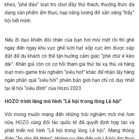
kheo, “phá đảo” loạt trò chơi đầy thử thách, thưởng thức đa
dạng sản phẩm ẩm thực, nạp năng lượng để sẵn sàng “trẩy”
hội hết mình.
Nếu đi dạo khiến đôi chân của bạn hơi mỏi mệt rồi thì ghé
ngay đến ngay khu vực ghế lười hạt xốp cực êm được sắp
đặt để du khách có thể tận hưởng cảm giác “phê chữ ê kéo
dài”. Khán giả còn có cơ hội tham gia thử tài xạ thủ và hàng
loạt mini-game trải nghiệm “siêu hot” khác để nhận lấy hàng
ngàn phần quà “siêu hời” phiên bản giới hạn chỉ có duy nhất
tại lễ hội “siêu đỉnh” của Hozo 2023.
HOZO trình làng mô hình “Lễ hội trong lòng Lễ hội”
Với mong muốn mang đến những trải nghiệm mới mẻ hơn
nữa, HOZO cùng đối tác quốc tế đã quyết định hợp tác và
phát triển mô hình “Lễ hội trong lòng Lễ hội”. Mang thông
điệp “Ăn cho đã thèm”, những cư dân đến với Lễ hội ẩm thực