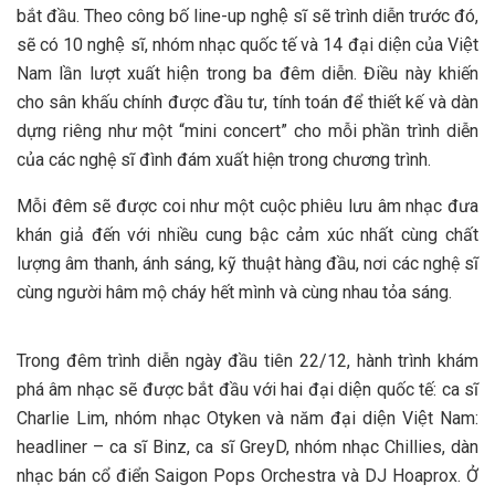
bắt đầu. Theo công bố line-up nghệ sĩ sẽ trình diễn trước đó,
sẽ có 10 nghệ sĩ, nhóm nhạc quốc tế và 14 đại diện của Việt
Nam lần lượt xuất hiện trong ba đêm diễn. Điều này khiến
cho sân khấu chính được đầu tư, tính toán để thiết kế và dàn
dựng riêng như một “mini concert” cho mỗi phần trình diễn
của các nghệ sĩ đình đám xuất hiện trong chương trình.
Mỗi đêm sẽ được coi như một cuộc phiêu lưu âm nhạc đưa
khán giả đến với nhiều cung bậc cảm xúc nhất cùng chất
lượng âm thanh, ánh sáng, kỹ thuật hàng đầu, nơi các nghệ sĩ
cùng người hâm mộ cháy hết mình và cùng nhau tỏa sáng.
Trong đêm trình diễn ngày đầu tiên 22/12, hành trình khám
phá âm nhạc sẽ được bắt đầu với hai đại diện quốc tế: ca sĩ
Charlie Lim, nhóm nhạc Otyken và năm đại diện Việt Nam:
headliner – ca sĩ Binz, ca sĩ GreyD, nhóm nhạc Chillies, dàn
nhạc bán cổ điển Saigon Pops Orchestra và DJ Hoaprox. Ở