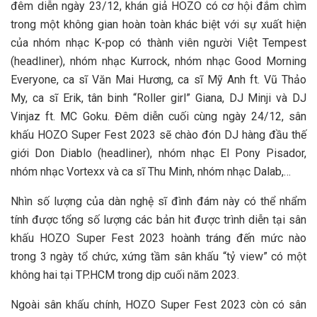
đêm diễn ngày 23/12, khán giả HOZO có cơ hội đắm chìm
trong một không gian hoàn toàn khác biệt với sự xuất hiện
của nhóm nhạc K-pop có thành viên người Việt Tempest
(headliner), nhóm nhạc Kurrock, nhóm nhạc Good Morning
Everyone, ca sĩ Văn Mai Hương, ca sĩ Mỹ Anh ft. Vũ Thảo
My, ca sĩ Erik, tân binh “Roller girl” Giana, DJ Minji và DJ
Vinjaz ft. MC Goku. Đêm diễn cuối cùng ngày 24/12, sân
khấu HOZO Super Fest 2023 sẽ chào đón DJ hàng đầu thế
giới Don Diablo (headliner), nhóm nhạc El Pony Pisador,
nhóm nhạc Vortexx và ca sĩ Thu Minh, nhóm nhạc Dalab,…
Nhìn số lượng của dàn nghệ sĩ đình đám này có thể nhẩm
tính được tổng số lượng các bản hit được trình diễn tại sân
khấu HOZO Super Fest 2023 hoành tráng đến mức nào
trong 3 ngày tổ chức, xứng tầm sân khấu “tỷ view” có một
không hai tại TP.HCM trong dịp cuối năm 2023.
Ngoài sân khấu chính, HOZO Super Fest 2023 còn có sân