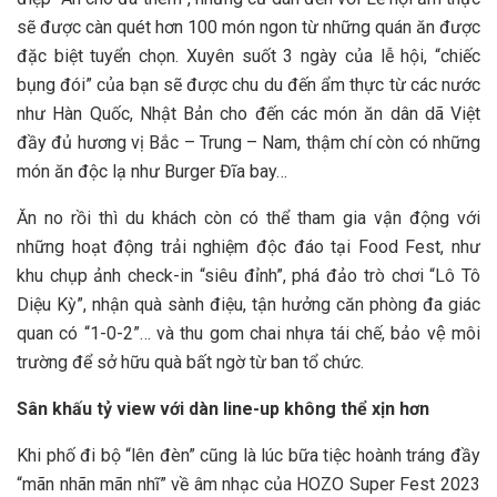
sẽ được càn quét hơn 100 món ngon từ những quán ăn được
đặc biệt tuyển chọn. Xuyên suốt 3 ngày của lễ hội, “chiếc
bụng đói” của bạn sẽ được chu du đến ẩm thực từ các nước
như Hàn Quốc, Nhật Bản cho đến các món ăn dân dã Việt
đầy đủ hương vị Bắc – Trung – Nam, thậm chí còn có những
món ăn độc lạ như Burger Đĩa bay…
Ăn no rồi thì du khách còn có thể tham gia vận động với
những hoạt động trải nghiệm độc đáo tại Food Fest, như
khu chụp ảnh check-in “siêu đỉnh”, phá đảo trò chơi “Lô Tô
Diệu Kỳ”, nhận quà sành điệu, tận hưởng căn phòng đa giác
quan có “1-0-2”… và thu gom chai nhựa tái chế, bảo vệ môi
trường để sở hữu quà bất ngờ từ ban tổ chức.
Sân khấu tỷ view với dàn line-up không thể xịn hơn
Khi phố đi bộ “lên đèn” cũng là lúc bữa tiệc hoành tráng đầy
“mãn nhãn mãn nhĩ” về âm nhạc của HOZO Super Fest 2023