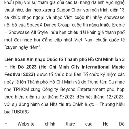
khấu phụ với sự tham gia của các tài năng đa lĩnh vực nghệ
thuật như: dàn hợp xướng Saigon Choir với màn trình diễn 13
ca khúc nhạc ngoại và nhạc Việt, cuộc thi nhảy showcase
nội bộ của SpaceX Dance Group, cuộc thi năng khiếu Erobic
– Showcase All Style…hứa hẹn chiêu đãi khán giả thành phố
một đại nhạc hội đẳng cấp nhất Việt Nam chuẩn quốc tế
“xuyên ngày đêm”.
Liên hoan Âm nhạc Quốc tế Thành phố Hồ Chí Minh lần 3
– Hò Dô 2023
(Ho Chi Minh City International Music
Festival 2023
)
được tổ chức bởi Ban Tổ chức kỷ niệm các
ngày lễ lớn Thành phố Hồ Chí Minh và do Trung tâm Ca nhạc
nhẹ TP.HCM cùng Công ty Beyond Entertainment phối hợp
thực hiện, diễn ra từ tháng 9/2023 đến hết tháng 12/2023,
với sự đồng hành của Nhà tài trợ Chiến lược – Thương hiệu
bia TUBORG.
– Website chính thức của Hò Dô