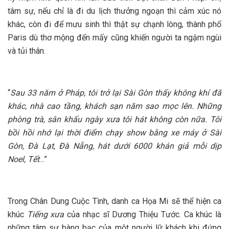
tâm sự, nếu chỉ là đi du lịch thưởng ngoạn thì cảm xúc nó
khác, còn đi để mưu sinh thì thật sự chạnh lòng, thành phố
Paris dù thơ mộng đến mấy cũng khiến người ta ngậm ngùi
và tủi thân.
“
Sau 33 năm ở Pháp, tôi trở lại Sài Gòn thấy không khí đã
khác, nhà cao tầng
, khách sạn năm sao
mọc lên.
Những
phòng trà
, sân khấu ngày xưa tôi hát không còn nữa.
Tôi
b
ồi hồi nhớ lại thời điểm chạy show bằng xe máy ở
Sài
Gòn,
Đà Lạt, Đà Nẵng, hát dưới 6000 khán giả mỗi dịp
Noel, Tết
…”
Trong Chân Dung Cuộc Tình, danh ca Họa Mi sẽ thể hiện ca
khúc
Tiếng xưa
của nhạc sĩ Dương Thiệu Tước. Ca khúc là
những tâm sự bàng bạc của một người lữ khách khi đứng