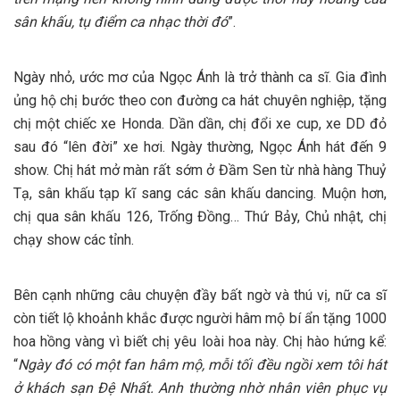
sân khấu, tụ điểm ca nhạc thời đó
”.
Ngày nhỏ, ước mơ của Ngọc Ánh là trở thành ca sĩ. Gia đình
ủng hộ chị bước theo con đường ca hát chuyên nghiệp, tặng
chị một chiếc xe Honda. Dần dần, chị đổi xe cup, xe DD đỏ
sau đó “lên đời” xe hơi. Ngày thường, Ngọc Ánh hát đến 9
show. Chị hát mở màn rất sớm ở Đầm Sen từ nhà hàng Thuỷ
Tạ, sân khấu tạp kĩ sang các sân khấu dancing. Muộn hơn,
chị qua sân khấu 126, Trống Đồng… Thứ Bảy, Chủ nhật, chị
chạy show các tỉnh.
Bên cạnh những câu chuyện đầy bất ngờ và thú vị, nữ ca sĩ
còn tiết lộ khoảnh khắc được người hâm mộ bí ẩn tặng 1000
hoa hồng vàng vì biết chị yêu loài hoa này. Chị hào hứng kể:
“
Ngày đó có một fan hâm mộ, mỗi tối đều ngồi xem tôi hát
ở khách sạn Đệ
N
hất. Anh thường
nhờ nhân viên phục vụ