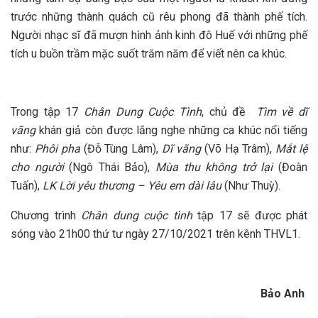
trước những thành quách cũ rêu phong đã thành phế tích.
Người nhạc sĩ đã mượn hình ảnh kinh đô Huế với những phế
tích u buồn trầm mặc suốt trăm năm để viết nên ca khúc.
Trong tập 17
Chân Dung Cuộc Tình
, chủ đề
Tìm về dĩ
vãng
khán giả còn được lắng nghe những ca khúc nổi tiếng
như:
Phôi pha
(Đỗ Tùng Lâm),
Dĩ vãng
(Võ Hạ Trâm),
Mắt lệ
cho người
(Ngô Thái Bảo),
Mùa thu không trở lại
(Đoàn
Tuấn),
LK Lời yêu thương – Yêu em dài lâu
(Như Thuỳ).
Chương trình
Chân dung cuộc tình
tập 17 sẽ được phát
sóng vào 21h00 thứ tư ngày 27/10/2021 trên kênh THVL1.
Bảo Anh