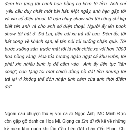
đem lên tặng tôi
cành hoa hồng có kèm tờ tiền. Anh chỉ
yêu cầu duy nhất một bài hát. Một ngày, anh hẹn gặp tôi
và
xin số điện thoại.
Vì bận chạy show nên tôi cũng chỉ kịp
biết tên anh và cho anh số điện thoại.
Người ấy lén book
show tôi hát ở Đà Lạt, tiền cát-xe trả rất cao. Đêm ấy, tôi
hát xong về khách sạn, lễ tân nói tôi xuống nhận quà. Tôi
bước xuống sân
, trước mắt tôi
là một
chiếc
xe với hơn 1000
hoa hồng vàng. Hoa tỏa hương ngào ngạt cả khu vườn, tôi
phải xin nhiều bình lọ để cắm vào. Anh ấy liên tục “tấn
công”,
còn
tặng tôi một chiếc đồng hồ đắt tiền nhưng tôi
trả lại vì không thể đón nhận tình cảm của anh thời điểm
đó”.
Ngoài câu chuyện thú vị với ca sĩ Ngọc Ánh, MC Minh Đức
còn gặp gỡ danh ca Họa Mi. Giọng ca
Em đi rồi
kể về những
kỷ niệm khó quên khi lần đầu tiên đặt chân đến Pháp. Chị