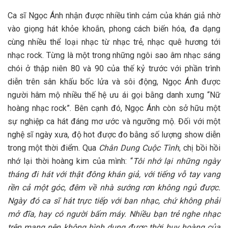
Ca sĩ Ngọc Ánh nhận được nhiều tình cảm của khán giả nhờ
vào giọng hát khỏe khoắn, phong cách biến hóa, đa dạng
cùng nhiều thể loại nhạc từ nhạc trẻ, nhạc quê hương tới
nhạc rock. Từng là một trong những ngôi sao âm nhạc sáng
chói ở thập niên 80 và 90 của thế kỷ trước với phần trình
diễn trên sân khấu bốc lửa và sôi động, Ngọc Ánh được
người hâm mộ nhiều thế hệ ưu ái gọi bằng danh xưng “Nữ
hoàng nhạc rock”. Bên cạnh đó, Ngọc Ánh còn sở hữu một
sự nghiệp ca hát đáng mơ ước và ngưỡng mộ. Đối với một
nghệ sĩ ngày xưa, độ hot được đo bằng số lượng show diễn
trong một thời điểm. Qua
Chân Dung Cuộc Tình
, chị bồi hồi
nhớ lại thời hoàng kim của mình: “
Tôi nhớ lại những ngày
tháng đi hát với thật đông khán giả, với tiếng vỗ tay vang
rền cả một góc, đêm về nhà sướng rơn không ngủ được.
Ngày đó ca sĩ hát trực tiếp
với
ban nhạc, chứ không phải
mở đĩa, hay có người bấm máy. Nhiều bạn trẻ nghe nhạc
trên mạng nên không hình dung được thời huy hoàng của