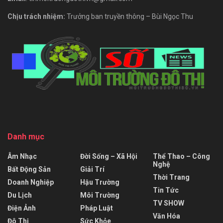
Chịu trách nhiệm:
Trưởng ban truyền thông – Bùi Ngọc Thu
Danh mục
Âm Nhạc
Đời Sống – Xã Hội
Thể Thao – Công
Nghệ
Bất Động Sản
Giải Trí
Thời Trang
Doanh Nghiệp
Hậu Trường
Tin Tức
Du Lịch
Môi Trường
TV SHOW
Điện Ảnh
Pháp Luật
Văn Hóa
Đô Thị
Sức Khỏe