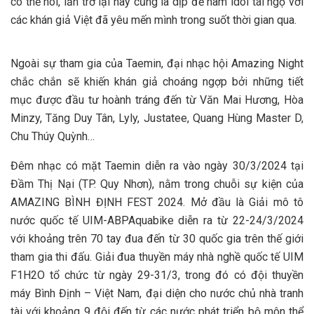
có thể nói, lần trở lại này cũng là dịp để nam idol tái ngộ với
các khán giả Việt đã yêu mến mình trong suốt thời gian qua.
Ngoài sự tham gia của Taemin, đại nhạc hội Amazing Night
chắc chắn sẽ khiến khán giả choáng ngợp bởi những tiết
mục được đầu tư hoành tráng đến từ Văn Mai Hương, Hòa
Minzy, Tăng Duy Tân, Lyly, Justatee, Quang Hùng Master D,
Chu Thúy Quỳnh…
Đêm nhạc có mặt Taemin diễn ra vào ngày 30/3/2024 tại
Đầm Thị Nại (TP. Quy Nhơn), nằm trong chuỗi sự kiện của
AMAZING BÌNH ĐỊNH FEST 2024. Mở đầu là Giải mô tô
nước quốc tế UIM-ABPAquabike diễn ra từ 22-24/3/2024
với khoảng trên 70 tay đua đến từ 30 quốc gia trên thế giới
tham gia thi đấu. Giải đua thuyền máy nhà nghề quốc tế UIM
F1H2O tổ chức từ ngày 29-31/3, trong đó có đội thuyền
máy Bình Định – Việt Nam, đại diện cho nước chủ nhà tranh
tài với khoảng 9 đội đến từ các nước phát triển bộ môn thể