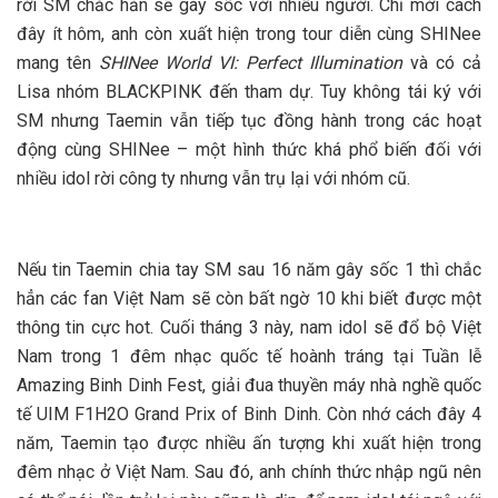
rời SM chắc hẳn sẽ gây sốc với nhiều người. Chỉ mới cách
đây ít hôm, anh còn xuất hiện trong tour diễn cùng SHINee
mang tên
SHINee World VI: Perfect Illumination
và có cả
Lisa nhóm BLACKPINK đến tham dự. Tuy không tái ký với
SM nhưng Taemin vẫn tiếp tục đồng hành trong các hoạt
động cùng SHINee – một hình thức khá phổ biến đối với
nhiều idol rời công ty nhưng vẫn trụ lại với nhóm cũ.
Nếu tin Taemin chia tay SM sau 16 năm gây sốc 1 thì chắc
hẳn các fan Việt Nam sẽ còn bất ngờ 10 khi biết được một
thông tin cực hot. Cuối tháng 3 này, nam idol sẽ đổ bộ Việt
Nam trong 1 đêm nhạc quốc tế hoành tráng tại Tuần lễ
Amazing Binh Dinh Fest, giải đua thuyền máy nhà nghề quốc
tế UIM F1H2O Grand Prix of Binh Dinh. Còn nhớ cách đây 4
năm, Taemin tạo được nhiều ấn tượng khi xuất hiện trong
đêm nhạc ở Việt Nam. Sau đó, anh chính thức nhập ngũ nên