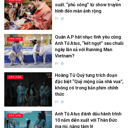
VĂN HÓA
suất: “phủ sóng” từ show truyền
hình đến màn ảnh rộng
BY
Quân A.P hát nhạc tình yêu cùng
VĂN HÓA
Anh Tú Atus, “kết ngọt” sau chuỗi
ngày lăn xả với Running Man
Vietnam?
BY
Hoàng Tử Quỷ tung trích đoạn
VĂN HÓA
đặc biệt “Quỷ mộng của nhà vua”,
không có trong bản phim chính
thức
BY
Anh Tú Atus đánh dấu hành trình
VĂN HÓA
10 năm diễn xuất với Thân Đức
ma mị, nặng tâm lý