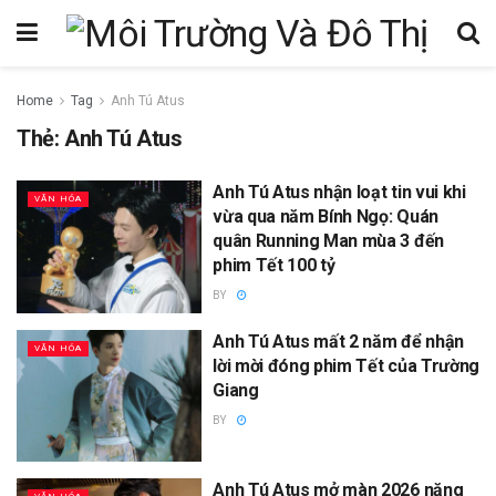
Home
Tag
Anh Tú Atus
Thẻ:
Anh Tú Atus
Anh Tú Atus nhận loạt tin vui khi
VĂN HÓA
vừa qua năm Bính Ngọ: Quán
quân Running Man mùa 3 đến
phim Tết 100 tỷ
BY
Anh Tú Atus mất 2 năm để nhận
VĂN HÓA
lời mời đóng phim Tết của Trường
Giang
BY
Anh Tú Atus mở màn 2026 năng