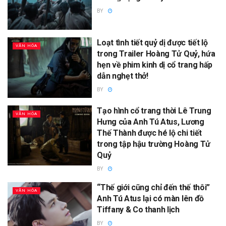
BY
Loạt tình tiết quỷ dị được tiết lộ
VĂN HÓA
trong Trailer Hoàng Tử Quỷ, hứa
hẹn về phim kinh dị cổ trang hấp
dẫn nghẹt thở!
BY
Tạo hình cổ trang thời Lê Trung
VĂN HÓA
Hưng của Anh Tú Atus, Lương
Thế Thành được hé lộ chi tiết
trong tập hậu trường Hoàng Tử
Quỷ
BY
“Thế giới cũng chỉ đến thế thôi”
VĂN HÓA
Anh Tú Atus lại có màn lên đồ
Tiffany & Co thanh lịch
BY