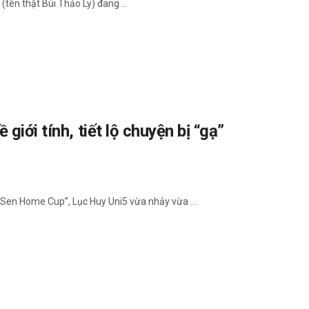
(tên thật Bùi Thảo Ly) đang ...
giới tính, tiết lộ chuyện bị “gạ”
Sen Home Cup”, Lục Huy Uni5 vừa nhảy vừa ...