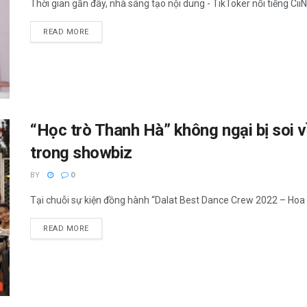
Thời gian gần đây, nhà sáng tạo nội dung - TikToker nổi tiếng CiiN 
READ MORE
“Học trò Thanh Hà” không ngại bị soi về 
trong showbiz
BY
0
Tại chuỗi sự kiện đồng hành “Dalat Best Dance Crew 2022 – Hoa 
READ MORE