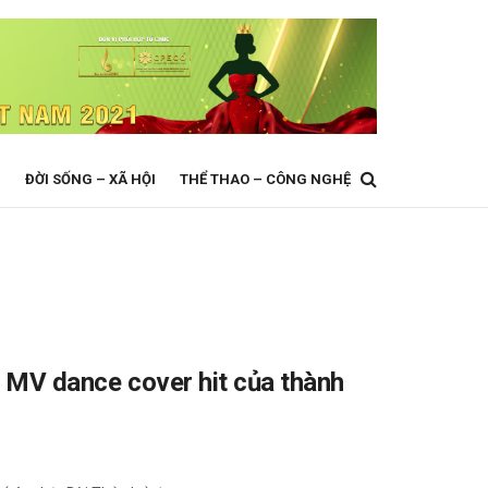
N
ĐỜI SỐNG – XÃ HỘI
THỂ THAO – CÔNG NGHỆ
ới MV dance cover hit của thành