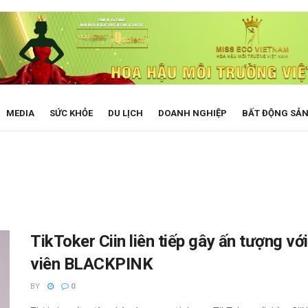
MEDIA
SỨC KHỎE
DU LỊCH
DOANH NGHIỆP
BẤT ĐỘNG SẢ
TikToker Ciin liên tiếp gây ấn tượng v
viên BLACKPINK
BY
0