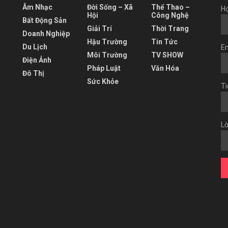
Âm Nhạc
Đời Sống – Xã
Thể Thao –
Họ
Hội
Công Nghệ
Bất Động Sản
Giải Trí
Thời Trang
Doanh Nghiệp
Hậu Trường
Tin Tức
Du Lịch
Em
Môi Trường
TV SHOW
Điện Ảnh
Pháp Luật
Văn Hóa
Đô Thị
Sức Khỏe
Ti
Lờ