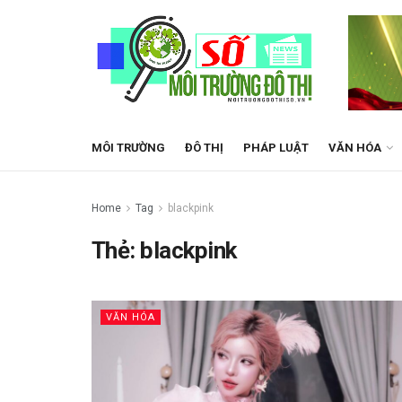
MÔI TRƯỜNG
ĐÔ THỊ
PHÁP LUẬT
VĂN HÓA
Home
Tag
blackpink
Thẻ:
blackpink
VĂN HÓA