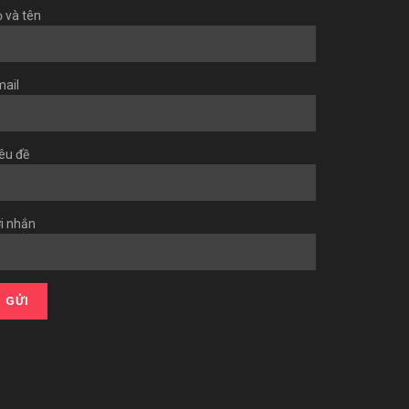
 và tên
ail
êu đề
i nhắn