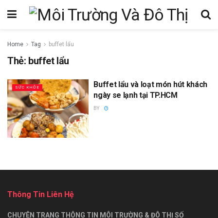
Home
Tag
buffet lẩu
Thẻ:
buffet lẩu
Buffet lẩu và loạt món hút khách
SỨC KHỎE
ngày se lạnh tại TP.HCM
BY
Thông Tin Liên Hệ
CHUYÊN TRANG THÔNG TIN MÔI TRƯỜNG & ĐÔ THỊ SỐ