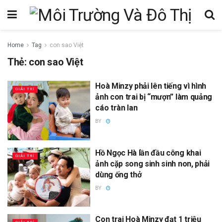
Home
Tag
con sao Việt
Thẻ:
con sao Việt
Hoà Minzy phải lên tiếng vì hình
GIẢI TRÍ
ảnh con trai bị “mượn” làm quảng
cáo tràn lan
BY
Hồ Ngọc Hà lần đầu công khai
GIẢI TRÍ
ảnh cặp song sinh sinh non, phải
dùng ống thở
BY
Con trai Hoà Minzy đạt 1 triệu