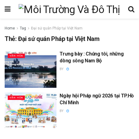
Home
Tag
Đại sứ quán Pháp tại Việt Nam
Thẻ:
Đại sứ quán Pháp tại Việt Nam
Trưng bày : Chúng tôi, những
VĂN HÓA
dòng sông Nam Bộ
BY
Ngày hội Pháp ngữ 2026 tại TP.Hồ
VĂN HÓA
Chí Minh
BY