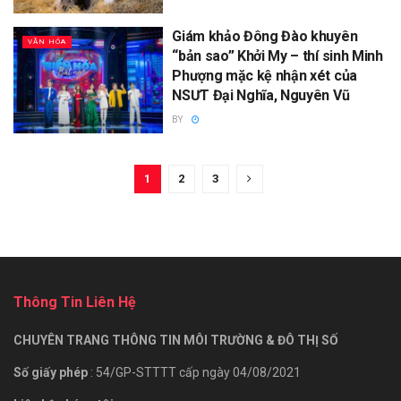
Giám khảo Đông Đào khuyên
VĂN HÓA
“bản sao” Khởi My – thí sinh Minh
Phượng mặc kệ nhận xét của
NSƯT Đại Nghĩa, Nguyên Vũ
BY
1
2
3
Thông Tin Liên Hệ
CHUYÊN TRANG THÔNG TIN MÔI TRƯỜNG & ĐÔ THỊ SỐ
Số giấy phép
: 54/GP-STTTT cấp ngày 04/08/2021