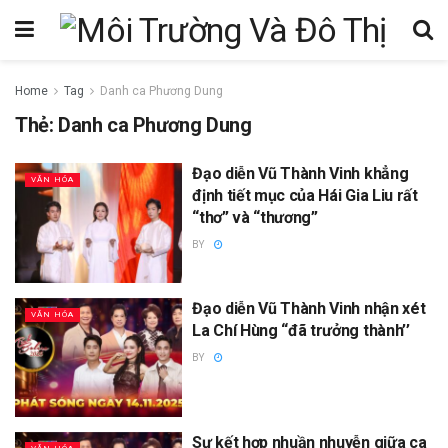
Home
Tag
Danh ca Phương Dung
Thẻ:
Danh ca Phương Dung
Đạo diễn Vũ Thành Vinh khẳng
VĂN HÓA
định tiết mục của Hái Gia Liu rất
“thơ” và “thương”
BY
Đạo diễn Vũ Thành Vinh nhận xét
VĂN HÓA
La Chí Hùng “đã trưởng thành’’
BY
Sự kết hợp nhuần nhuyễn giữa ca