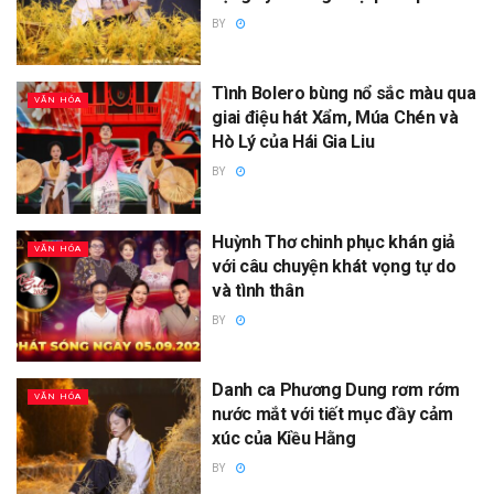
BY
Tình Bolero bùng nổ sắc màu qua
VĂN HÓA
giai điệu hát Xẩm, Múa Chén và
Hò Lý của Hái Gia Liu
BY
Huỳnh Thơ chinh phục khán giả
VĂN HÓA
với câu chuyện khát vọng tự do
và tình thân
BY
Danh ca Phương Dung rơm rớm
VĂN HÓA
nước mắt với tiết mục đầy cảm
xúc của Kiều Hằng
BY