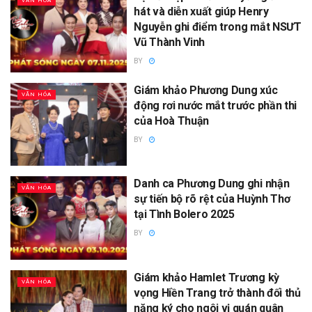
VĂN HÓA
hát và diễn xuất giúp Henry
Nguyễn ghi điểm trong mắt NSƯT
Vũ Thành Vinh
BY
Giám khảo Phương Dung xúc
VĂN HÓA
động rơi nước mắt trước phần thi
của Hoà Thuận
BY
Danh ca Phương Dung ghi nhận
VĂN HÓA
sự tiến bộ rõ rệt của Huỳnh Thơ
tại Tình Bolero 2025
BY
Giám khảo Hamlet Trương kỳ
VĂN HÓA
vọng Hiền Trang trở thành đối thủ
nặng ký cho ngôi vị quán quân