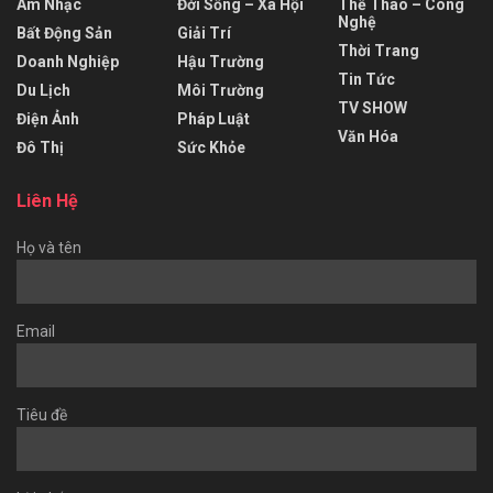
Âm Nhạc
Đời Sống – Xã Hội
Thể Thao – Công
Nghệ
Bất Động Sản
Giải Trí
Thời Trang
Doanh Nghiệp
Hậu Trường
Tin Tức
Du Lịch
Môi Trường
TV SHOW
Điện Ảnh
Pháp Luật
Văn Hóa
Đô Thị
Sức Khỏe
Liên Hệ
Họ và tên
Email
Tiêu đề