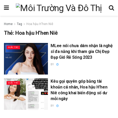
Home
Tag
Hoa hậu H'hen Niê
Thẻ:
Hoa hậu H’hen Niê
MLee nói chưa dám nhận là nghệ
GIẢI TRÍ
sĩ đa năng khi tham gia Chị Đẹp
Đạp Gió Rẽ Sóng 2023
BY
Kêu gọi quyên góp bằng tài
GIẢI TRÍ
khoản cá nhân, Hoa hậu H’hen
Niê công khai biến động số dư
mỗi ngày
BY