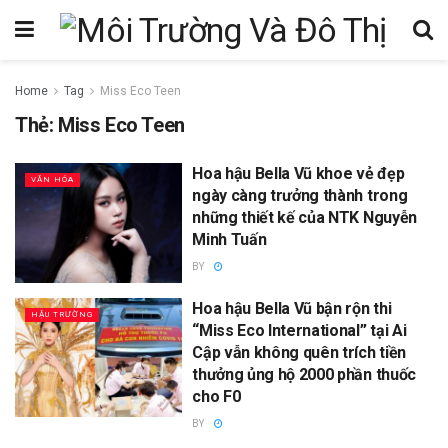
Home
Tag
Miss Eco Teen
Thẻ:
Miss Eco Teen
Hoa hậu Bella Vũ khoe vẻ đẹp
VĂN HÓA
ngày càng trưởng thành trong
những thiết kế của NTK Nguyễn
Minh Tuấn
BY
Hoa hậu Bella Vũ bận rộn thi
HẬU TRƯỜNG
“Miss Eco International” tại Ai
Cập vẫn không quên trích tiền
thưởng ủng hộ 2000 phần thuốc
cho F0
BY