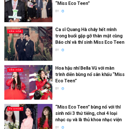
“Miss Eco Teen”
BY
Ca sĩ Quang Hà cháy hết mình
VĂN HÓA
trong buổi gặp gỡ thân mật cùng
Báo chí và thí sinh Miss Eco Teen
BY
Hoa hậu nhí Bella Vũ với màn
VĂN HÓA
trình diễn bùng nổ sân khấu “Miss
Eco Teen”
BY
“Miss Eco Teen” bùng nổ với thí
TV SHOW
sinh nói 3 thứ tiếng, chơi 4 loại
nhạc cụ và là thủ khoa nhạc viện
BY