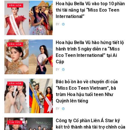
Hoa hậu Bella Vũ vào top 10 phần
VĂN HÓA
thi tài năng tại “Miss Eco Teen
International”
BY
Hoa hậu Bella Vũ hào hứng tiết lộ
VĂN HÓA
hành trình 5 ngày diễn ra “Miss
Eco Teen International” tại Ai
Cập
BY
Bác bỏ ồn ào về chuyến đi của
VĂN HÓA
“Miss Eco Teen Vietnam”, bà
trùm Hoa hậu tuổi teen Như
Quỳnh lên tiếng
BY
Công ty Cổ phần Liên Á Star ký
TIN TỨC
kết trở thành nhà tài trợ chính của