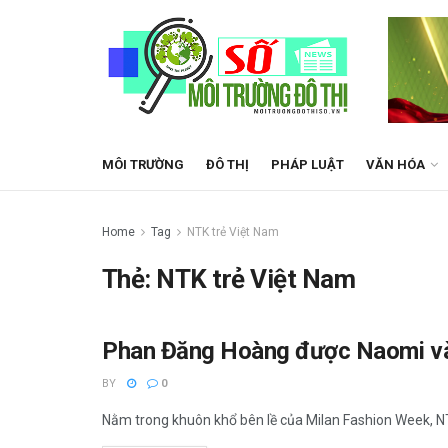
MÔI TRƯỜNG
ĐÔ THỊ
PHÁP LUẬT
VĂN HÓA
Home
Tag
NTK trẻ Việt Nam
Thẻ:
NTK trẻ Việt Nam
Phan Đăng Hoàng được Naomi và 
VĂN HÓA
BY
0
Nằm trong khuôn khổ bên lề của Milan Fashion Week, NT