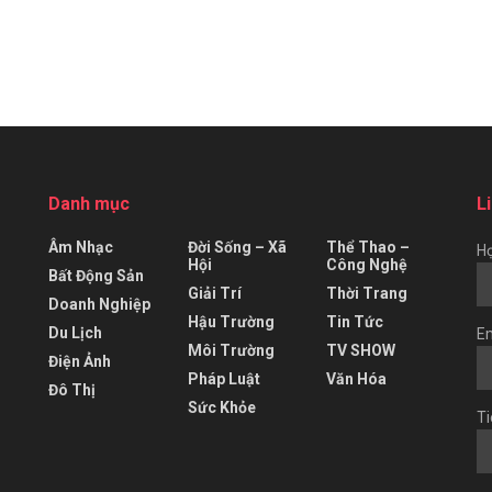
Danh mục
L
Âm Nhạc
Đời Sống – Xã
Thể Thao –
Họ
Hội
Công Nghệ
Bất Động Sản
Giải Trí
Thời Trang
Doanh Nghiệp
Hậu Trường
Tin Tức
Du Lịch
Em
Môi Trường
TV SHOW
Điện Ảnh
Pháp Luật
Văn Hóa
Đô Thị
Sức Khỏe
Ti