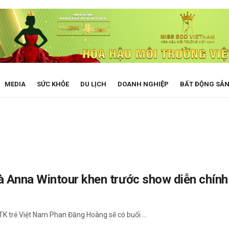
MEDIA
SỨC KHỎE
DU LỊCH
DOANH NGHIỆP
BẤT ĐỘNG SẢ
Anna Wintour khen trước show diễn chính 
K trẻ Việt Nam Phan Đăng Hoàng sẽ có buổi ...