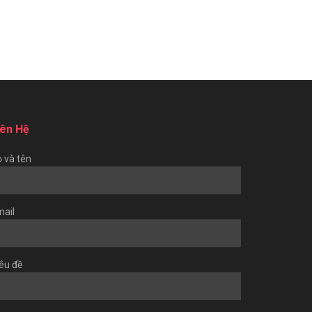
iên Hệ
 và tên
ail
êu đề