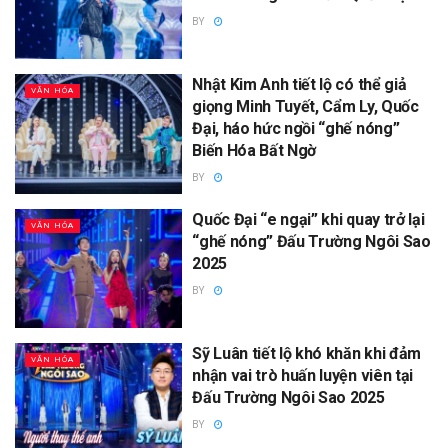
BY
Nhật Kim Anh tiết lộ có thể giả
VĂN HÓA
giọng Minh Tuyết, Cẩm Ly, Quốc
Đại, háo hức ngồi “ghế nóng”
Biến Hóa Bất Ngờ
BY
Quốc Đại “e ngại” khi quay trở lại
VĂN HÓA
“ghế nóng” Đấu Trường Ngôi Sao
2025
BY
Sỹ Luân tiết lộ khó khăn khi đảm
VĂN HÓA
nhận vai trò huấn luyện viên tại
Đấu Trường Ngôi Sao 2025
BY