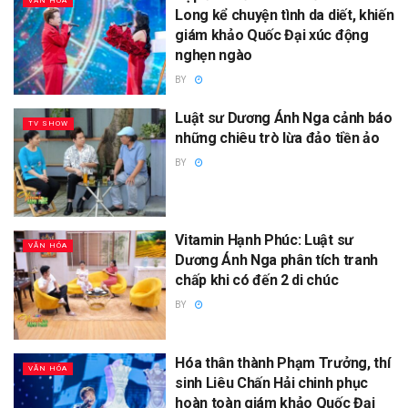
VĂN HÓA
Long kể chuyện tình da diết, khiến
giám khảo Quốc Đại xúc động
nghẹn ngào
BY
Luật sư Dương Ánh Nga cảnh báo
TV SHOW
những chiêu trò lừa đảo tiền ảo
BY
Vitamin Hạnh Phúc: Luật sư
VĂN HÓA
Dương Ánh Nga phân tích tranh
chấp khi có đến 2 di chúc
BY
Hóa thân thành Phạm Trưởng, thí
VĂN HÓA
sinh Liêu Chấn Hải chinh phục
hoàn toàn giám khảo Quốc Đại