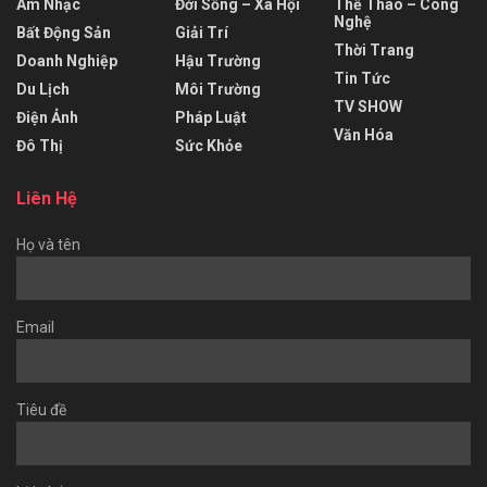
Âm Nhạc
Đời Sống – Xã Hội
Thể Thao – Công
Nghệ
Bất Động Sản
Giải Trí
Thời Trang
Doanh Nghiệp
Hậu Trường
Tin Tức
Du Lịch
Môi Trường
TV SHOW
Điện Ảnh
Pháp Luật
Văn Hóa
Đô Thị
Sức Khỏe
Liên Hệ
Họ và tên
Email
Tiêu đề