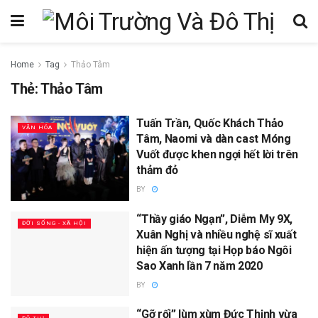
Home
Tag
Thảo Tâm
Thẻ:
Thảo Tâm
Tuấn Trần, Quốc Khách Thảo
VĂN HÓA
Tâm, Naomi và dàn cast Móng
Vuốt được khen ngợi hết lời trên
thảm đỏ
BY
“Thầy giáo Ngạn”, Diễm My 9X,
ĐỜI SỐNG - XÃ HỘI
Xuân Nghị và nhiều nghệ sĩ xuất
hiện ấn tượng tại Họp báo Ngôi
Sao Xanh lần 7 năm 2020
BY
“Gỡ rối” lùm xùm Đức Thịnh vừa