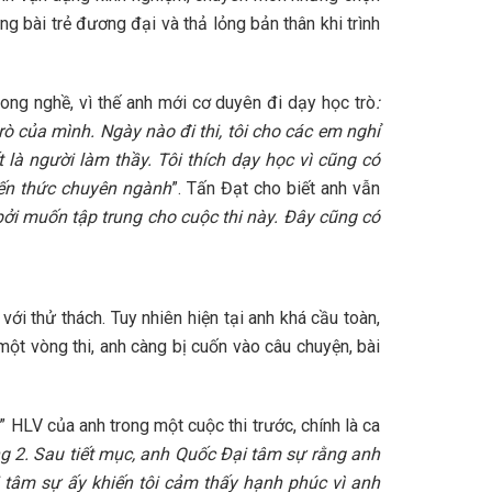
ng bài trẻ đương đại và thả lỏng bản thân khi trình
rong nghề, vì thế anh mới cơ duyên đi dạy học trò
:
trò của mình. Ngày nào đi thi, tôi cho các em nghỉ
là người làm thầy. Tôi thích dạy học vì cũng có
iến thức chuyên ngành
”. Tấn Đạt cho biết anh vẫn
 bởi muốn tập trung cho cuộc thi này. Đây cũng có
ới thử thách. Tuy nhiên hiện tại anh khá cầu toàn,
một vòng thi, anh càng bị cuốn vào câu chuyện, bài
” HLV của anh trong một cuộc thi trước, chính là ca
g 2. Sau tiết mục, anh Quốc Đại tâm sự rằng anh
i tâm sự ấy khiến tôi cảm thấy hạnh phúc vì anh