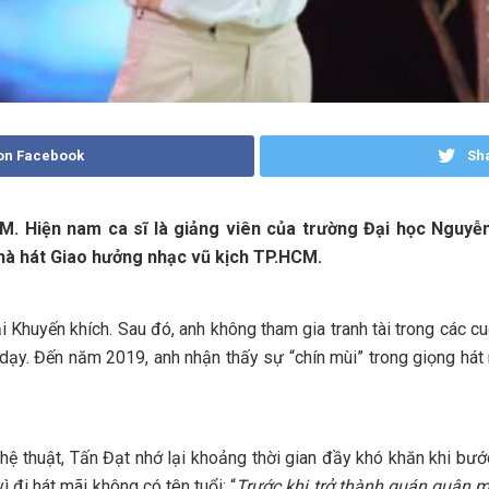
on Facebook
Sha
M. Hiện nam ca sĩ là giảng viên
của
trường Đại học Nguyễ
hà hát Giao hưởng nhạc vũ kịch TP.HCM.
i Khuyến khích. Sau đó, anh không tham gia tranh tài trong các c
 dạy. Đến năm 2019, anh nhận thấy sự “chín mùi” trong giọng hát
ghệ thuật, Tấn Đạt nhớ lại khoảng thời gian đầy khó khăn khi b
 đi hát mãi không có tên tuổi: “
Trước khi trở thành quán quân
mộ