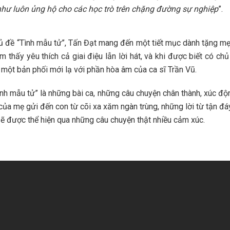
hư luôn ủng hộ cho các học trò trên chặng đường sự nghiệp
”.
hủ đề “Tình mẫu tử”, Tấn Đạt mang đến một tiết mục dành tặng m
thấy yêu thích cả giai điệu lẫn lời hát, và khi được biết có ch
một bản phối mới lạ với phần hòa âm của ca sĩ Trần Vũ.
ình mẫu tử” là những bài ca, những câu chuyện chân thành, xúc độ
của mẹ gửi đến con từ cõi xa xăm ngàn trùng, những lời từ tận đá
 sẽ được thể hiện qua những câu chuyện thật nhiều cảm xúc.