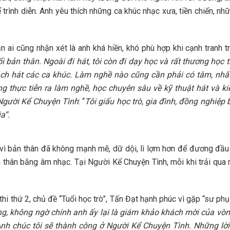
 trình diễn. Anh yêu thích những ca khúc nhạc xưa, tiền chiến, nhữ
 ai cũng nhận xét là anh khá hiền, khó phù hợp khi cạnh tranh t
i bản thân. Ngoài đi hát, tôi còn đi dạy học và rất thương học 
ch hát các ca khúc. Làm nghề nào cũng cần phải có tâm, nhất 
g thực tiễn ra làm nghề, học chuyên sâu về kỹ thuật hát và k
Người Kể Chuyện Tình
: “
Tôi giấu học trò, gia đình, đồng nghiệp
ia”
.
 vì bản thân đã không mạnh mẽ, dữ dội, lì lợm hơn để đương đầu v
 thân bằng âm nhạc. Tại Người Kể Chuyện Tình, mỗi khi trải qua 
hi thứ 2, chủ đề “Tuổi học trò”, Tấn Đạt hạnh phúc vì gặp “sư phụ
ng, không ngờ chính anh ấy lại là giám khảo khách mời của vòn
Anh chúc tôi sẽ thành công ở Người Kể Chuyện Tình. Những lờ