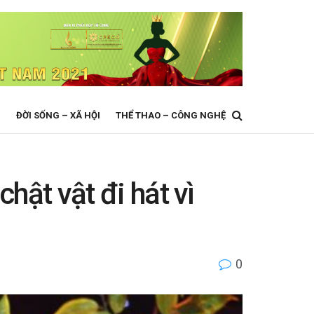
N
ĐỜI SỐNG – XÃ HỘI
THỂ THAO – CÔNG NGHỆ
hật vật đi hát vì
0