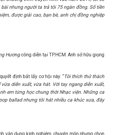
5 bài nhưng người ta trả tôi 75 ngàn đồng. Số tiền
hiệm, được giải cao, bạn bè, anh chị đồng nghiệp
áng Hương
công diễn tại TP.HCM. Anh sở hữu giọng
uyết định bắt lấy cơ hội này: “
Tôi thích thử thách
 vừa diễn xuất, vừa hát. Với tay ngang diễn xuất,
i anh em từng học chung thời Nhạc viện. Những ca
 pop ballad nhưng tôi hát nhiều ca khúc xưa, đây
 anh vận dụng kinh nghiệm, chuyên môn nhưng chọn