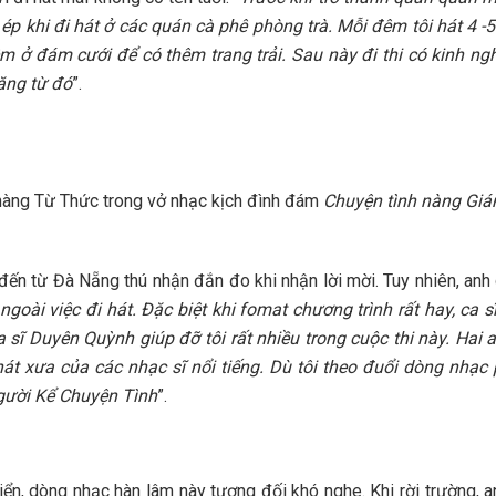
 ép khi đi hát ở các quán cà phê phòng trà. Mỗi đêm tôi hát 4 -
m ở đám cưới để có thêm trang trải. Sau này đi thi có kinh ng
tăng từ đó
”.
chàng Từ Thức trong vở nhạc kịch đình đám
Chuyện tình nàng Gi
 đến từ Đà Nẵng thú nhận đắn đo khi nhận lời mời. Tuy nhiên, anh q
ài việc đi hát. Đặc biệt khi fomat chương trình rất hay, ca sĩ
 sĩ Duyên Quỳnh giúp đỡ tôi rất nhiều trong cuộc thi này. Ha
át xưa của các nhạc sĩ nổi tiếng. Dù tôi theo đuổi dòng nhạc
Người Kể Chuyện Tình
”.
iển, dòng nhạc hàn lâm này tương đối khó nghe. Khi rời trường,