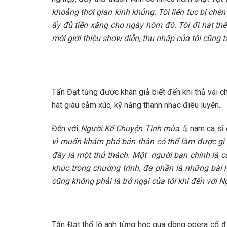
khoảng thời gian kinh khủng. Tôi liên tục bị chèn
ấy đủ tiền xăng cho ngày hôm đó. Tôi đi hát thê
mới giới thiệu show diễn, thu nhập của tôi cũng 
Tấn Đạt từng được khán giả biết đến khi thủ vai 
hát giàu cảm xúc, kỹ năng thanh nhạc điêu luyện..
Đến với
Người Kể Chuyện Tình mùa 5
, nam ca sĩ
vì muốn khám phá bản thân có thể làm được gì ngo
đây là một thử thách. Một người bạn chính là ca
khúc trong chương trình, đa phần là những bài h
cũng không phải là trở ngại của tôi khi đến với 
Tấn Đạt thổ lộ anh từng học qua dòng opera cổ đ