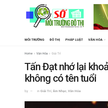
MÔI TRƯỜNG
ĐÔ THỊ
PHÁP LUẬT
VĂN HÓA
Home
Văn Hóa
Giải Trí
Tấn Đạt nhớ lại khoản
không có tên tuổi
by
in
Giải Trí
,
Âm Nhạc
,
Văn Hóa