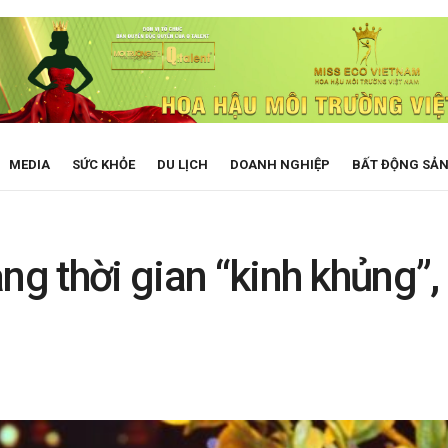
MEDIA
SỨC KHỎE
DU LỊCH
DOANH NGHIỆP
BẤT ĐỘNG SẢ
g thời gian “kinh khủng”, c