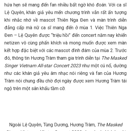
hứa hẹn sẽ mang đến fan nhiều bất ngờ khó đoán. Với ca sĩ
Lệ Quyên, khán giả yêu mến chương trình vẫn rất ấn tượng
khi nhắc nhớ về mascot Thiên Nga Đen và màn trình diễn
đẳng cấp mà nữ ca sĩ mang đến ở mùa 1. Việc Thiên Nga
Đen – Lệ Quyên được “triệu hồi” đến concert năm nay khiến
netizen vô cùng phấn khích và mong muốn được xem màn
kết hợp đặc biệt với các mascot đình đám của mùa 2. Trước
đó, thông tin Hương Tràm tham gia trình diễn tại
The Masked
Singer Vietnam All-star Concert 2023
như một cú nổ, dường
như các khán giả yêu âm nhạc nói riêng và fan của Hương
Tràm nói chung đều chờ đợi ngày được xem Hương Tràm tái
ngộ trên một sân khấu tầm cỡ.
Ngoài Lệ Quyên, Tùng Dương, Hương Tràm,
The Masked