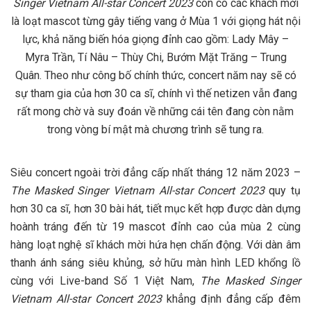
Singer Vietnam All-star Concert 2023
còn có các khách mời
là loạt mascot từng gây tiếng vang ở Mùa 1 với giọng hát nội
lực, khả năng biến hóa giọng đỉnh cao gồm: Lady Mây –
Myra Trần, Tí Nâu – Thùy Chi, Bướm Mặt Trăng – Trung
Quân. Theo như công bố chính thức, concert năm nay sẽ có
sự tham gia của hơn 30 ca sĩ, chính vì thế netizen vẫn đang
rất mong chờ và suy đoán về những cái tên đang còn nằm
trong vòng bí mật mà chương trình sẽ tung ra.
Siêu concert ngoài trời đẳng cấp nhất tháng 12 năm 2023 –
The Masked Singer Vietnam All-star Concert 2023
quy tụ
hơn 30 ca sĩ, hơn 30 bài hát, tiết mục kết hợp được dàn dựng
hoành tráng đến từ 19 mascot đỉnh cao của mùa 2 cùng
hàng loạt nghệ sĩ khách mời hứa hẹn chấn động. Với dàn âm
thanh ánh sáng siêu khủng, sở hữu màn hình LED khổng lồ
cùng với Live-band Số 1 Việt Nam,
The Masked Singer
Vietnam All-star Concert 2023
khẳng định đẳng cấp đêm