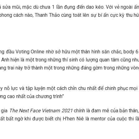
ã sửa mũi, mặc dù chưa 1 lần đụng đến dao kéo. Với vẻ ngoài ấn
phong cách nào, Thanh Thảo cùng toát lên sự bí ẩn cực kỳ thu h
ng đầu Voting Online nhờ sở hữu một thân hình săn chắc, body 
n Anh hiện là một trong những thí sinh có lượng quan tâm cũng nh
hàng trai này trở thành một trong những đáng gờm trong những vòng
y nỗ lực và tập luyện một cách chỉn chu nhất để chinh phục mọi
ởng cao nhất của chương trình”
 gia
The Next Face Vietnam 2021
chính là đam mê của bản thân, 
rất bất ngờ khi được biết chị H’hen Niê là mentor của cuộc thi 