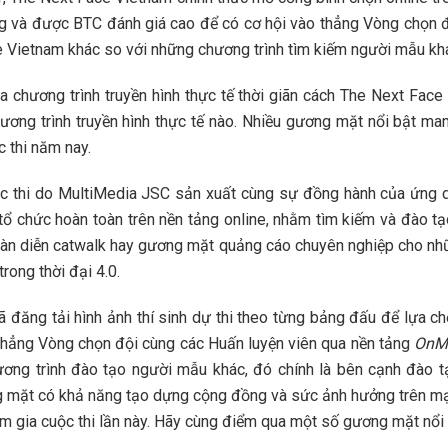
g và được BTC đánh giá cao để có cơ hội vào thẳng Vòng chọn 
e Vietnam khác so với những chương trình tìm kiếm người mẫu kh
a chương trình truyền hình thực tế thời giãn cách The Next F
ương trình truyền hình thực tế nào. Nhiều gương mặt nổi bật ma
c thi năm nay.
 thi do MultiMedia JSC sản xuất cùng sự đồng hành của ứng d
tổ chức hoàn toàn trên nền tảng online, nhằm tìm kiếm và đào 
sàn diễn catwalk hay gương mặt quảng cáo chuyên nghiệp cho nhữ
rong thời đại 4.0.
đăng tải hình ảnh thí sinh dự thi theo từng bảng đấu để lựa ch
thẳng Vòng chọn đội cùng các Huấn luyện viên qua nền tảng
OnMe
ơng trình đào tạo người mẫu khác, đó chính là bên cạnh đào 
 mặt có khả năng tạo dựng cộng đồng và sức ảnh hưởng trên mạng
am gia cuộc thi lần này. Hãy cùng điểm qua một số gương mặt nổi