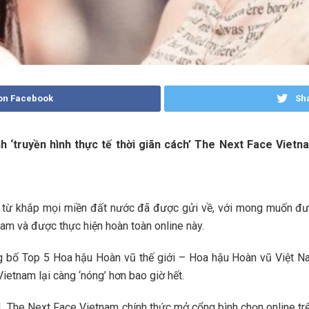
on Facebook
Sha
nh ‘truyền hình thực tế thời giãn cách’ The Next Face Vietn
nh từ khắp mọi miền đất nước đã được gửi về, với mong muốn đ
Nam và được thực hiện hoàn toàn online này.
ng bố Top 5 Hoa hậu Hoàn vũ thế giới – Hoa hậu Hoàn vũ Việt 
ietnam lại càng ‘nóng’ hơn bao giờ hết.
21, The Next Face Vietnam chính thức mở cổng bình chọn online t