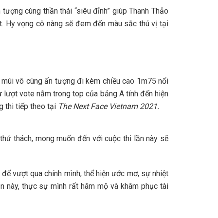
 tượng cùng thần thái “siêu đỉnh” giúp Thanh Thảo
út. Hy vọng cô nàng sẽ đem đến màu sắc thú vị tại
6 múi vô cùng ấn tượng đi kèm chiều cao 1m75 nổi
ư lượt vote nằm trong top của bảng A tính đến hiện
 thi tiếp theo tại
The Next Face Vietnam 2021.
 thử thách, mong muốn đến với cuộc thi lần này sẽ
để vượt qua chính mình, thể hiện ước mơ, sự nhiệt
lần này, thực sự mình rất hâm mộ và khâm phục tài