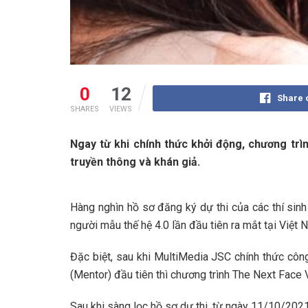
0
12
Share 
SHARES
VIEWS
Ngay từ khi chính thức khởi động, chương trì
truyền thông và khán giả.
Hàng nghìn hồ sơ đăng ký dự thi của các thí si
người mẫu thế hệ 4.0 lần đầu tiên ra mắt tại Việt 
Đặc biệt, sau khi MultiMedia JSC chính thức cô
(Mentor) đầu tiên thì chương trình The Next Face V
Sau khi sàng lọc hồ sơ dự thi, từ ngày 11/10/20