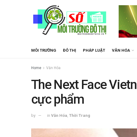
MÔI TRƯỜNG
ĐÔ THỊ
PHÁP LUẬT
VĂN HÓA
Home
Văn Hóa
The Next Face Vietn
cực phẩm
by
in
Văn Hóa
,
Thời Trang