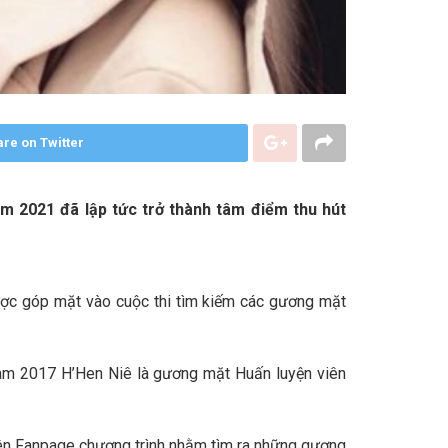
re on Twitter
am 2021 đã lập tức trở thành tâm điểm thu hút
ược góp mặt vào cuộc thi tìm kiếm các gương mặt
Nam 2017 H’Hen Niê là gương mặt Huấn luyện viên
rên Fanpage chương trình nhằm tìm ra những gương