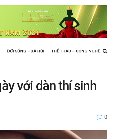
N
ĐỜI SỐNG – XÃ HỘI
THỂ THAO – CÔNG NGHỆ
y với dàn thí sinh
0