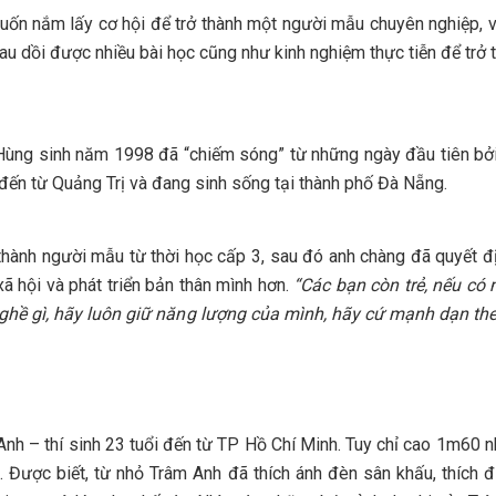
ốn nắm lấy cơ hội để trở thành một người mẫu chuyên nghiệp, vì 
 dồi được nhiều bài học cũng như kinh nghiệm thực tiễn để trở t
Hùng sinh năm 1998 đã “chiếm sóng” từ những ngày đầu tiên bởi 
đến từ Quảng Trị và đang sinh sống tại thành phố Đà Nẵng.
hành người mẫu từ thời học cấp 3, sau đó anh chàng đã quyết đ
ã hội và phát triển bản thân mình hơn.
“Các bạn còn trẻ, nếu có
 nghề gì, hãy luôn giữ năng lượng của mình, hãy cứ mạnh dạn t
 Anh – thí sinh 23 tuổi đến từ TP Hồ Chí Minh. Tuy chỉ cao 1m60
. Được biết, từ nhỏ Trâm Anh đã thích ánh đèn sân khấu, thích 