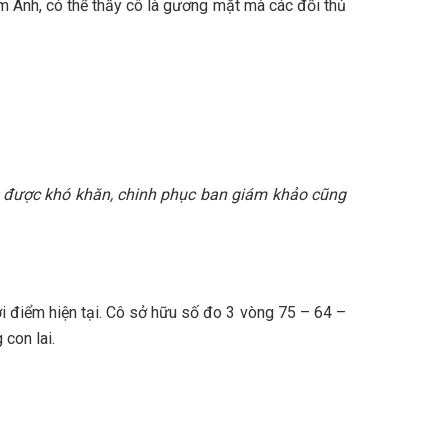
m Anh, có thể thấy cô là gương mặt mà các đối thủ
 được khó khăn, chinh phục ban giám khảo cũng
i điểm hiện tại. Cô sở hữu số đo 3 vòng 75 – 64 –
con lai.