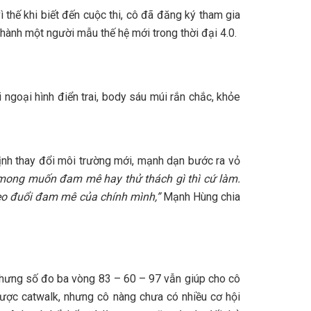
thế khi biết đến cuộc thi, cô đã đăng ký tham gia
hành một người mẫu thế hệ mới trong thời đại 4.0.
ngoại hình điển trai, body sáu múi rắn chắc, khỏe
ịnh thay đổi môi trường mới, mạnh dạn bước ra vỏ
 mong muốn đam mê hay thử thách gì thì cứ làm.
heo đuổi đam mê của chính mình,”
Mạnh Hùng chia
 nhưng số đo ba vòng 83 – 60 – 97 vẫn giúp cho cô
được catwalk, nhưng cô nàng chưa có nhiều cơ hội