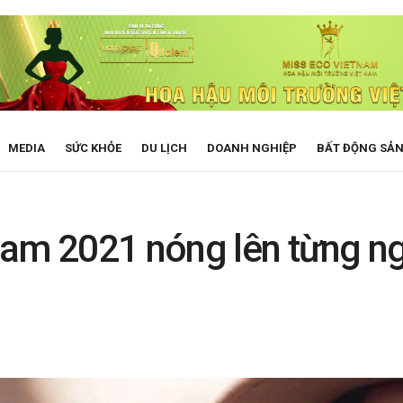
MEDIA
SỨC KHỎE
DU LỊCH
DOANH NGHIỆP
BẤT ĐỘNG SẢ
am 2021 nóng lên từng ngà