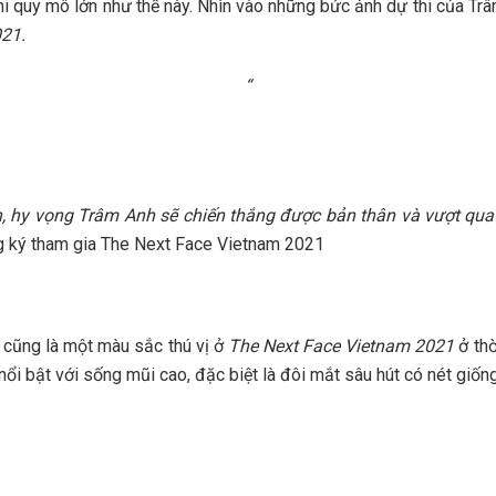
i quy mô lớn như thế này. Nhìn vào những bức ảnh dự thi của Trâ
21.
“
, hy vọng Trâm Anh sẽ chiến thắng
được
bản thân và vượt qua
g ký tham gia The Next Face Vietnam 2021
cũng là một màu sắc thú vị ở
The Next Face Vietnam 2021
ở thờ
 bật với sống mũi cao, đặc biệt là đôi mắt sâu hút có nét giống 