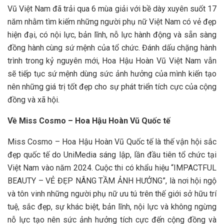
Vũ Việt Nam đã trải qua 6 mùa giải với bề dày xuyên suốt 17
năm nhằm tìm kiếm những người phụ nữ Việt Nam có vẻ đẹp
hiện đại, có nội lực, bản lĩnh, nỗ lực hành động và sẵn sàng
đồng hành cùng sứ mệnh của tổ chức. Đánh dấu chặng hành
trình trong kỷ nguyên mới, Hoa Hậu Hoàn Vũ Việt Nam vẫn
sẽ tiếp tục sứ mệnh dùng sức ảnh hưởng của mình kiến tạo
nên những giá trị tốt đẹp cho sự phát triển tích cực của cộng
đồng và xã hội.
Về Miss Cosmo – Hoa Hậu Hoàn Vũ Quốc tế
Miss Cosmo – Hoa Hậu Hoàn Vũ Quốc tế là thế vận hội sắc
đẹp quốc tế do UniMedia sáng lập, lần đầu tiên tổ chức tại
Việt Nam vào năm 2024. Cuộc thi có khẩu hiệu “IMPACTFUL
BEAUTY – VẺ ĐẸP NÂNG TẦM ẢNH HƯỞNG”, là nơi hội ngộ
và tôn vinh những người phụ nữ ưu tú trên thế giới sở hữu trí
tuệ, sắc đẹp, sự khác biệt, bản lĩnh, nội lực và không ngừng
nỗ lực tạo nên sức ảnh hưởng tích cực đến cộng đồng và