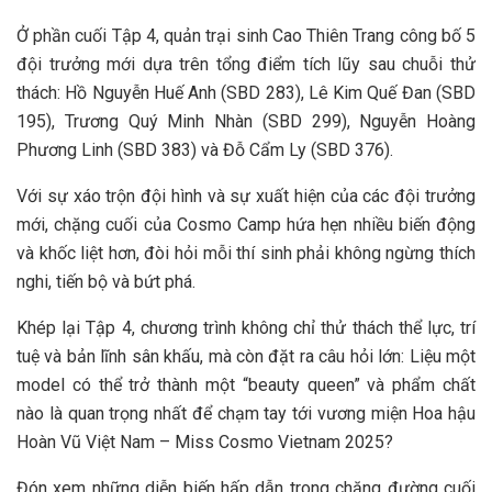
Ở phần cuối Tập 4, quản trại sinh Cao Thiên Trang công bố 5
đội trưởng mới dựa trên tổng điểm tích lũy sau chuỗi thử
thách: Hồ Nguyễn Huế Anh (SBD 283), Lê Kim Quế Đan (SBD
195), Trương Quý Minh Nhàn (SBD 299), Nguyễn Hoàng
Phương Linh (SBD 383) và Đỗ Cẩm Ly (SBD 376).
Với sự xáo trộn đội hình và sự xuất hiện của các đội trưởng
mới, chặng cuối của Cosmo Camp hứa hẹn nhiều biến động
và khốc liệt hơn, đòi hỏi mỗi thí sinh phải không ngừng thích
nghi, tiến bộ và bứt phá.
Khép lại Tập 4, chương trình không chỉ thử thách thể lực, trí
tuệ và bản lĩnh sân khấu, mà còn đặt ra câu hỏi lớn: Liệu một
model có thể trở thành một “beauty queen” và phẩm chất
nào là quan trọng nhất để chạm tay tới vương miện Hoa hậu
Hoàn Vũ Việt Nam – Miss Cosmo Vietnam 2025?
Đón xem những diễn biến hấp dẫn trong chặng đường cuối