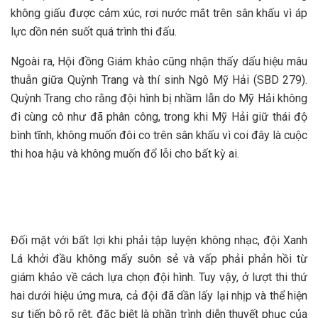
không giấu được cảm xúc, rơi nước mắt trên sân khấu vì áp
lực dồn nén suốt quá trình thi đấu.
Ngoài ra, Hội đồng Giám khảo cũng nhận thấy dấu hiệu mâu
thuẫn giữa Quỳnh Trang và thí sinh Ngô Mỹ Hải (SBD 279).
Quỳnh Trang cho rằng đội hình bị nhầm lẫn do Mỹ Hải không
đi cùng cô như đã phân công, trong khi Mỹ Hải giữ thái độ
bình tĩnh, không muốn đôi co trên sân khấu vì coi đây là cuộc
thi hoa hậu và không muốn đổ lỗi cho bất kỳ ai.
Đối mặt với bất lợi khi phải tập luyện không nhạc, đội Xanh
Lá khởi đầu không mấy suôn sẻ và vấp phải phản hồi từ
giám khảo về cách lựa chọn đội hình. Tuy vậy, ở lượt thi thứ
hai dưới hiệu ứng mưa, cả đội đã dần lấy lại nhịp và thể hiện
sự tiến bộ rõ rệt, đặc biệt là phần trình diễn thuyết phục của