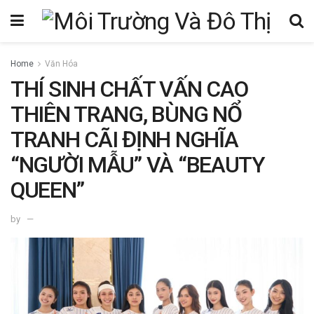
Home
Văn Hóa
THÍ SINH CHẤT VẤN CAO
THIÊN TRANG, BÙNG NỔ
TRANH CÃI ĐỊNH NGHĨA
“NGƯỜI MẪU” VÀ “BEAUTY
QUEEN”
by