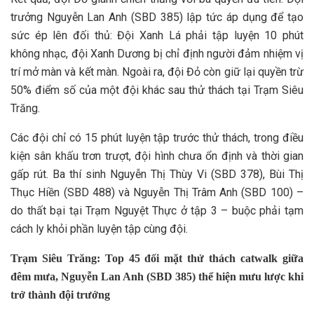
trưởng Nguyễn Lan Anh (SBD 385) lập tức áp dụng để tạo
sức ép lên đối thủ: Đội Xanh Lá phải tập luyện 10 phút
không nhạc, đội Xanh Dương bị chỉ định người đảm nhiệm vị
trí mở màn và kết màn. Ngoài ra, đội Đỏ còn giữ lại quyền trừ
50% điểm số của một đội khác sau thử thách tại Trạm Siêu
Trăng.
Các đội chỉ có 15 phút luyện tập trước thử thách, trong điều
kiện sân khấu trơn trượt, đội hình chưa ổn định và thời gian
gấp rút. Ba thí sinh Nguyễn Thị Thùy Vi (SBD 378), Bùi Thị
Thục Hiền (SBD 488) và Nguyễn Thị Trâm Anh (SBD 100) –
do thất bại tại Trạm Nguyệt Thực ở tập 3 – buộc phải tạm
cách ly khỏi phần luyện tập cùng đội.
Trạm Siêu Trăng: Top 45 đối mặt thử thách catwalk giữa
đêm mưa, Nguyễn Lan Anh (SBD 385) thể hiện mưu lược khi
trở thành đội trưởng