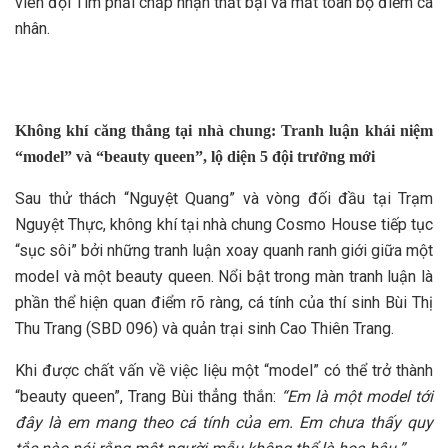
viên đội Tím phải chấp nhận thất bại và mất toàn bộ điểm cá
nhân.
Không khí căng thẳng tại nhà chung: Tranh luận khái niệm
“model” và “beauty queen”, lộ diện 5 đội trưởng mới
Sau thử thách “Nguyệt Quang” và vòng đối đầu tại Trạm
Nguyệt Thực, không khí tại nhà chung Cosmo House tiếp tục
“sục sôi” bởi những tranh luận xoay quanh ranh giới giữa một
model và một beauty queen. Nổi bật trong màn tranh luận là
phần thể hiện quan điểm rõ ràng, cá tính của thí sinh Bùi Thị
Thu Trang (SBD 096) và quản trại sinh Cao Thiên Trang.
Khi được chất vấn về việc liệu một “model” có thể trở thành
“beauty queen”, Trang Bùi thẳng thắn:
“Em là một model tới
đây là em mang theo cá tính của em. Em chưa thấy quy