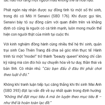
tắc nào nói rằng một người mẫu không thể là hoa hậu.”
Phát ngôn này nhận được sự đồng tình từ một số thí sinh,
trong đó có Mlô H Senaivi (SBD 176). Khi được gọi tên,
Senaivi bày tỏ sự đồng cảm với quan điểm trên và khẳng
định cô cũng là người có cá tính mạnh, luôn mong muốn thể
hiện con người thật của mình tại cuộc thi.
Với kinh nghiệm đồng hành cùng nhiều thế hệ thí sinh, quản
trại sinh Cao Thiên Trang đã chia sẻ góc nhìn thực tế: Hành
trình từ một “model” trở thành “beauty queen” không chỉ cần
kỹ năng mà còn đòi hỏi sự chuyển hóa về tư duy, thần thái và
bản lĩnh. Cô nhắn nhủ: “
Các bạn đấu ở đâu thì phải chơi
theo luật ở đó.”
Không khí tranh luận tiếp tục căng thẳng khi thí sinh Mai Anh
(SBD 393) đặt lại vấn đề về sự nhất quán trong định hướng:
“Không thể đặt mục tiêu A mà ôn luyện theo mục tiêu B –
như thế là hoàn toàn lạc đề.”