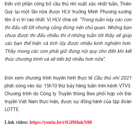
Đến với phần công bố cầu thủ nhí xuất sắc nhất tuần, Thiên
Quý lại một lần nữa được HLV trưởng Minh Phương xướng
tên ở vị trí cao nhất. Vị HLV chia sẻ:
“Trong tuần này
các con
thi đấu rất tốt nhưng cũng đừng nên chủ quan. Những bạn
chưa được thi đấu nhiều thì ở những tuần tới thầy sẽ giúp
các bạn thể hiện và tích lũy được nhiều kinh nghiệm
hơn.
Thầy mong các con phải giữ đúng nội quy cho đến khi kết
thúc chương trình và sẽ tiến bộ nhiều hơn nữa”
.
Đón xem chương trình truyền hình thực tế
Cầu thủ nhí 2021
phát sóng vào lúc 15h10 thứ bảy hàng tuần trên kênh VTV3.
Chương trình do Công ty Truyền thông Bee phối hợp với Đài
truyền Việt Nam thực hiện, được sự đồng hành của tập đoàn
LOTTE.
Link video:
https://youtu.be/
rIGf9HnkN80