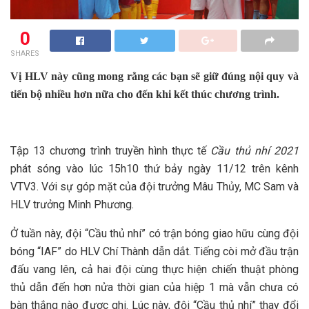
0
SHARES
Vị HLV này cũng mong rằng
các bạn sẽ giữ đúng nội quy và
tiến bộ nhiều hơn nữa cho đến khi kết thúc chương trình.
Tập 13 chương trình truyền hình thực tế
Cầu thủ nhí 2021
phát sóng vào lúc 15h10 thứ bảy ngày 11/12 trên kênh
VTV3. Với sự góp mặt của đội trưởng Mâu Thủy, MC Sam và
HLV trưởng Minh Phương.
Ở tuần này, đội “Cầu thủ nhí” có trận bóng giao hữu cùng đội
bóng “IAF” do HLV Chí Thành dẫn dắt. Tiếng còi mở đầu trận
đấu vang lên, cả hai đội cùng thực hiện chiến thuật phòng
thủ dẫn đến hơn nửa thời gian của hiệp 1 mà vẫn chưa có
bàn thắng nào được ghi. Lúc này, đội “Cầu thủ nhí” thay đổi