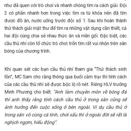
như đã quen với trò chơi và nhanh chóng tìm ra cách giải. Đội
2 có phần nhanh hơn trong việc tìm ra từ khóa nên đã tìm
được đồ ăn, nước uống trước đội số 1. Sau khi hoàn thành
thử thách giải mật thư để tìm ra những vật dụng cần thiết, cả
hai đội cùng chia sẻ nhau thức ăn và mền gối. Đặc biệt, các
cầu thủ nhí còn tổ chức trò chơi trốn tìm rất vui nhộn trên sân
bóng của chương trình.
Khi quan sát các bạn cầu thủ nhí tham gia “Thử thách sinh
tồn”, MC Sam cho rằng thông qua buổi cắm trại thì tính cách
của các cầu thủ nhí sẽ được bộc lộ rõ nét. Riêng HLV trưởng
Minh Phương cho biết:
“Anh làm chuyên môn về bóng đá
thì anh thấy rằng tính cách cầu thủ ở trong sân cũng sẽ
ảnh hưởng đến cuộc sống ở bên ngoài. Ví dụ cầu thủ ở
trong sân vô cùng cá tính, chơi xấu thì ở ngoài đời sẽ rất là
nghịch ngợm, hiếu động”
.