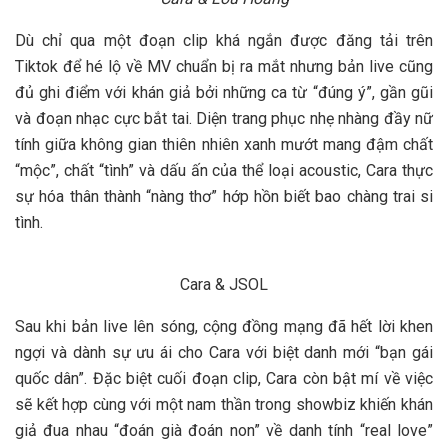
Dù chỉ qua một đoạn clip khá ngắn được đăng tải trên
Tiktok để hé lộ về MV chuẩn bị ra mắt nhưng bản live cũng
đủ ghi điểm với khán giả bởi những ca từ “đúng ý”, gần gũi
và đoạn nhạc cực bắt tai. Diện trang phục nhẹ nhàng đầy nữ
tính giữa không gian thiên nhiên xanh mướt mang đậm chất
“mộc”, chất “tình” và dấu ấn của thể loại acoustic, Cara thực
sự hóa thân thành “nàng thơ” hớp hồn biết bao chàng trai si
tình.
Cara & JSOL
Sau khi bản live lên sóng, cộng đồng mạng đã hết lời khen
ngợi và dành sự ưu ái cho Cara với biệt danh mới “bạn gái
quốc dân”. Đặc biệt cuối đoạn clip, Cara còn bật mí về việc
sẽ kết hợp cùng với một nam thần trong showbiz khiến khán
giả đua nhau “đoán già đoán non” về danh tính “real love”