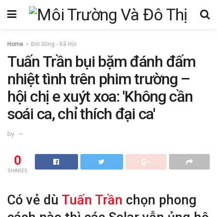
Home
Đời Sống - Xã Hội
Tuấn Trần bụi bặm đánh đấm
nhiệt tình trên phim trường –
hội chị e xuýt xoa: 'Không cần
soái ca, chỉ thích đại ca'
by
0
SHARES
Có vẻ dù
Tuấn Trần
chọn phong