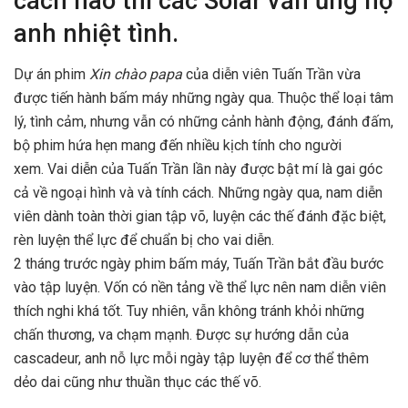
cách nào thì các Solar vẫn ủng hộ
anh nhiệt tình.
Dự án phim
Xin chào papa
của diễn viên Tuấn Trần vừa
được tiến hành bấm máy những ngày qua. Thuộc thể loại tâm
lý, tình cảm, nhưng vẫn có những cảnh hành động, đánh đấm,
bộ phim hứa hẹn mang đến nhiều kịch tính cho người
xem. Vai diễn của Tuấn Trần lần này được bật mí là gai góc
cả về ngoại hình và và tính cách. Những ngày qua, nam diễn
viên dành toàn thời gian tập võ, luyện các thế đánh đặc biệt,
rèn luyện thể lực để chuẩn bị cho vai diễn.
2 tháng trước ngày phim bấm máy, Tuấn Trần bắt đầu bước
vào tập luyện. Vốn có nền tảng về thể lực nên nam diễn viên
thích nghi khá tốt. Tuy nhiên, vẫn không tránh khỏi những
chấn thương, va chạm mạnh. Được sự hướng dẫn của
cascadeur, anh nỗ lực mỗi ngày tập luyện để cơ thể thêm
dẻo dai cũng như thuần thục các thế võ.