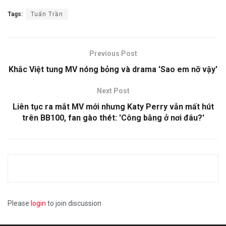
Tags:
Tuấn Trần
Previous Post
Khắc Việt tung MV nóng bỏng và drama 'Sao em nỡ vậy'
Next Post
Liên tục ra mắt MV mới nhưng Katy Perry vẫn mất hút
trên BB100, fan gào thét: 'Công bằng ở nơi đâu?'
Please
login
to join discussion