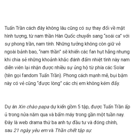
Tuấn Trần cách đây không lâu cũng có sự thay đổi về mặt
hình tượng, từ nam thần Hàn Quốc chuyển sang “soái ca” với
sự phong trần, nam tính. Những tưởng không còn giữ vẻ
ngoài bảnh bao, “nam thần” sẽ khiến các fan hụt hẫng nhưng
khi chia sẻ những khoảnh khắc đánh đấm nhiệt tình này nam
diễn viên lại nhận được nhiều sự ủng hộ từ phía các Solar
(tên gọi fandom Tuấn Trần). Phong cách mạnh mẽ, bụi bặm
này có vẻ cũng “được lòng” các chị em không kém đấy.
Dự án
Xin chào papa
dự kiến gồm 5 tập, được Tuấn Trần ấp
ủ trong nửa năm qua và bấm máy trong gần một tuần nay.
Đây là web drama thứ ba anh tự đầu tư và đóng chính,
sau
21 ngày yêu em
và
Thần chết tập sự
.