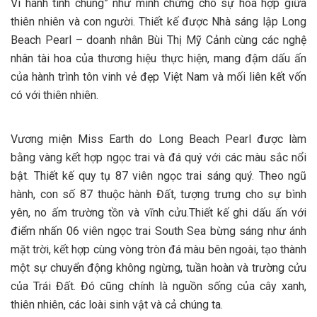
Vì hành tinh chung” như minh chứng cho sự hòa hợp giữa
thiên nhiên và con người. Thiết kế được Nhà sáng lập Long
Beach Pearl – doanh nhân Bùi Thị Mỹ Cảnh cùng các nghệ
nhân tài hoa của thương hiệu thực hiện, mang đậm dấu ấn
của hành trình tôn vinh vẻ đẹp Việt Nam và mối liên kết vốn
có với thiên nhiên.
Vương miện Miss Earth do Long Beach Pearl được làm
bằng vàng kết hợp ngọc trai và đá quý với các màu sắc nổi
bật. Thiết kế quy tụ 87 viên ngọc trai sáng quý. Theo ngũ
hành, con số 87 thuộc hành Đất, tượng trưng cho sự bình
yên, no ấm trường tồn và vĩnh cửu.Thiết kế ghi dấu ấn với
điểm nhấn 06 viên ngọc trai South Sea bừng sáng như ánh
mặt trời, kết hợp cùng vòng tròn đá màu bên ngoài, tạo thành
một sự chuyển động không ngừng, tuần hoàn và trường cửu
của Trái Đất. Đó cũng chính là nguồn sống của cây xanh,
thiên nhiên, các loài sinh vật và cả chúng ta.