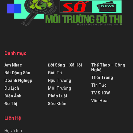
Danh mục
Âm Nhạc
Đời Sống – Xã Hội
Thể Thao – Công
Nghệ
Bất Động Sản
Giải Trí
Thời Trang
Doanh Nghiệp
Hậu Trường
Tin Tức
Du Lịch
Môi Trường
TV SHOW
Điện Ảnh
Pháp Luật
Văn Hóa
Đô Thị
Sức Khỏe
Liên Hệ
Họ và tên