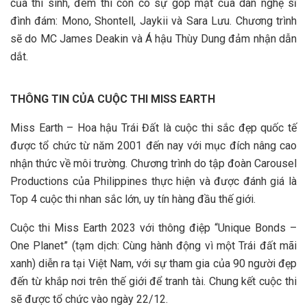
của thí sinh, đêm thi còn có sự góp mặt của dàn nghệ sĩ
đình đám: Mono, Shontell, Jaykii và Sara Lưu. Chương trình
sẽ do MC James Deakin và Á hậu Thùy Dung đảm nhận dẫn
dắt.
THÔNG TIN CỦA CUỘC THI MISS EARTH
Miss Earth – Hoa hậu Trái Đất là cuộc thi sắc đẹp quốc tế
được tổ chức từ năm 2001 đến nay với mục đích nâng cao
nhận thức về môi trường. Chương trình do tập đoàn Carousel
Productions của Philippines thực hiện và được đánh giá là
Top 4 cuộc thi nhan sắc lớn, uy tín hàng đầu thế giới.
Cuộc thi Miss Earth 2023 với thông điệp “Unique Bonds –
One Planet” (tạm dịch: Cùng hành động vì một Trái đất mãi
xanh) diễn ra tại Việt Nam, với sự tham gia của 90 người đẹp
đến từ khắp nơi trên thế giới để tranh tài. Chung kết cuộc thi
sẽ được tổ chức vào ngày 22/12.