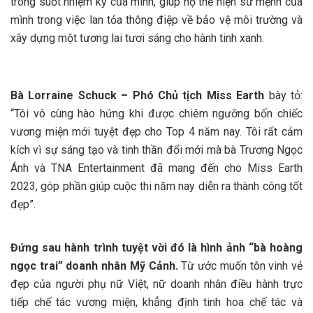
trong suốt nhiệm kỳ của mình, giúp họ thể hiện sứ mệnh của
mình trong việc lan tỏa thông điệp về bảo vệ môi trường và
xây dựng một tương lai tươi sáng cho hành tinh xanh.
Bà Lorraine Schuck – Phó Chủ tịch Miss Earth
bày tỏ:
“Tôi vô cùng hào hứng khi được chiêm ngưỡng bốn chiếc
vương miện mới tuyệt đẹp cho Top 4 năm nay. Tôi rất cảm
kích vì sự sáng tạo và tinh thần đổi mới mà bà Trương Ngọc
Ánh và TNA Entertainment đã mang đến cho Miss Earth
2023, góp phần giúp cuộc thi năm nay diễn ra thành công tốt
đẹp”.
Đứng sau hành trình tuyệt vời đó là hình ảnh “bà hoàng
ngọc trai” doanh nhân Mỹ Cảnh.
Từ ước muốn tôn vinh vẻ
đẹp của người phụ nữ Việt, nữ doanh nhân điều hành trực
tiếp chế tác vương miện, khẳng định tinh hoa chế tác và