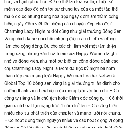
hơn, và hạnh phúc hơn. Để có thể lan toả và thực hiện sứ
mệnh cao đẹp đó cần tới sự chung tay của cả một tập thể
mà ở đó có những bông hoa đẹp ngày đêm âm thầm cống
hiến, ngày đêm viết lên những câu chuyện đẹp cho đời”.
Charming Lady Night ra đời cũng như giải thường Bông Sen
Vàng chính là sự ghi nhận những điều các chị đã và đang
làm cho cộng đồng. Dù cho các chị làm với một tâm thiện
trong sáng nhưng văn hoá tri ân của Happy Women là ghi
nhớ và động viên, như một sự biết ơn cộng đồng dành các
chị. Charming Lady Night là Đêm dạ tiệc kỷ niệm ba năm
thành lập của mạng lưới Happy Women Leader Network
Global Top 10 bông sen vàng là giải thưởng tri ân dành cho
những thành viên tiêu biểu của mạng lưới với tiêu chí: – Có
công ty riêng và là chủ tịch hoặc Giám đốc công ty. – Có thời
gian sinh hoạt tại mạng lưới 1 năm trở lên – Có cống hiến
nhiều cho sự phát triển của chapter và mạng lưới nói chung.
– Có hoạt động thiện nguyện nhiều và các hoạt động vì cộng
đồng. – Có lối sống văn minh, không vi phạm pháp luật. Giữa