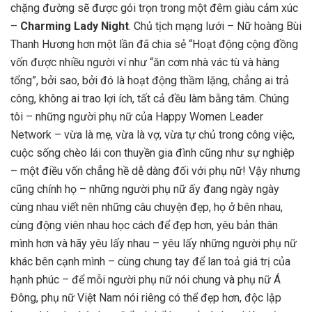
chặng đường sẽ được gói trọn trong một đêm giàu cảm xúc
–
Charming Lady Night
. Chủ tịch mạng lưới – Nữ hoàng Bùi
Thanh Hương hơn một lần đã chia sẻ “Hoạt động cộng đồng
vốn được nhiều người ví như “ăn cơm nhà vác tù và hàng
tổng”, bởi sao, bởi đó là hoạt động thầm lặng, chẳng ai trả
công, không ai trao lợi ích, tất cả đều làm bằng tâm. Chúng
tôi – những người phụ nữ của Happy Women Leader
Network – vừa là mẹ, vừa là vợ, vừa tự chủ trong công việc,
cuộc sống chèo lái con thuyền gia đình cũng như sự nghiệp
– một điều vốn chẳng hề dễ dàng đối với phụ nữ! Vậy nhưng
cũng chính họ – những người phụ nữ ấy đang ngày ngày
cùng nhau viết nên những câu chuyện đẹp, họ ở bên nhau,
cùng động viên nhau học cách để đẹp hơn, yêu bản thân
mình hơn và hãy yêu lấy nhau – yêu lấy những người phụ nữ
khác bên cạnh mình – cùng chung tay để lan toả giá trị của
hạnh phúc – để mỗi người phụ nữ nói chung và phụ nữ Á
Đông, phụ nữ Việt Nam nói riêng có thể đẹp hơn, độc lập