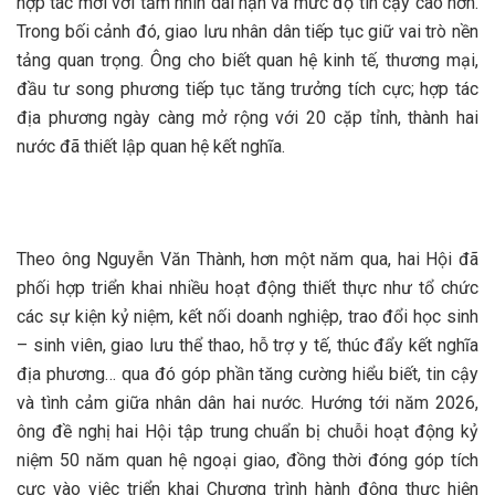
hợp tác mới với tầm nhìn dài hạn và mức độ tin cậy cao hơn.
Trong bối cảnh đó, giao lưu nhân dân tiếp tục giữ vai trò nền
tảng quan trọng. Ông cho biết quan hệ kinh tế, thương mại,
đầu tư song phương tiếp tục tăng trưởng tích cực; hợp tác
địa phương ngày càng mở rộng với 20 cặp tỉnh, thành hai
nước đã thiết lập quan hệ kết nghĩa.
Theo ông Nguyễn Văn Thành, hơn một năm qua, hai Hội đã
phối hợp triển khai nhiều hoạt động thiết thực như tổ chức
các sự kiện kỷ niệm, kết nối doanh nghiệp, trao đổi học sinh
– sinh viên, giao lưu thể thao, hỗ trợ y tế, thúc đẩy kết nghĩa
địa phương… qua đó góp phần tăng cường hiểu biết, tin cậy
và tình cảm giữa nhân dân hai nước. Hướng tới năm 2026,
ông đề nghị hai Hội tập trung chuẩn bị chuỗi hoạt động kỷ
niệm 50 năm quan hệ ngoại giao, đồng thời đóng góp tích
cực vào việc triển khai Chương trình hành động thực hiện