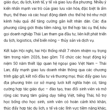
giáo dục, du lịch, kinh tế, y tế và giao lưu địa phương. Nhiều ý
kiến nhấn mạnh vai trò của giao lưu văn hóa, đặc biệt là ẩm
thực, thể thao và các hoạt động dành cho thế hệ trẻ như một
kênh hiệu quả để tăng cường gắn kết nhân dân. Các địa
phương cũng giới thiệu tiềm năng, lợi thế hợp tác cụ thể, kêu
gọi doanh nghiệp Thái Lan tham gia đầu tư, liên kết phát triển
du lịch, logistics, chế biến nông – thủy sản và dịch vụ.
Kết luận Hội nghị, hai Hội thống nhất 7 nhóm nhiệm vụ trọng
tâm trong năm 2026, bao gồm: Tổ chức các hoạt động kỷ
niệm 50 năm thiết lập quan hệ ngoại giao Việt Nam – Thái
Lan; đẩy mạnh giao lưu doanh nhân thông qua các chương
trình gặp gỡ, kết nối đầu tư và thương mại; thúc đẩy giao lưu
địa phương trên cơ sở mạng lưới kết nghĩa hiện có; tăng
cường hợp tác giáo dục – đào tạo, trao đổi sinh viên và mở
rộng các trung tâm giảng dạy tiếng Việt, tiếng Thái; hỗ trợ
học bổng cho học sinh, sinh viên có hoàn cảnh khó khăn;
thúc đẩy hợp tác du lịch, y tế và các lĩnh vực tiềm năng khác;