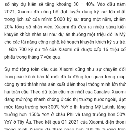
số này dự kiến sẽ tăng khoảng 30 – 40%. Vào đầu năm
2021, Xiaomi đã công bố đợt tuyển dụng kỹ sư lớn nhất
trong lịch sử của mình: 5.000 kỹ sư trong một năm, chiếm
20% tổng số nhân viên. Xiaomi đã đưa ra nhiều sáng kiến
khuyến khích nhân tài như dự án thưởng một triệu đô la Mỹ
cho các tài năng công nghệ, kế hoạch khuyến khích kỹ sư trẻ,
… Gần 700 kỹ sư trẻ của Xiaomi đã được cấp 16 triệu cổ
phiếu trong tháng 7 vừa qua.
Sự mở rộng toàn cầu của Xiaomi cũng như sự chuyển đổi
trong các kênh bán lẻ mới đã là động lực quan trọng giúp
công ty trở thành nhà sản xuất điện thoại thông minh lớn thứ
hai toàn cầu. Theo dữ toàn cầu mới nhất của Canalys, Xiaomi
đang mở rộng nhanh chóng ở các thị trường nước ngoài, đạt
mức tăng trưởng hơn 300% YoY ở thị trường Mỹ Latinh, tăng
trưởng hơn 150% YoY ở châu Phi và tăng trưởng hơn 50%
YoY ở Tây Âu. Theo kết quả Q1 2021 của Xiaomi, điện thoại
thông minh Xiaomi đã thâm nhập hơn 100 thị trường trên