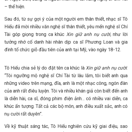
– thể hiện.
Sau đó, từ sự gợi ý của một người em thân thiết, nhạc sĩ Tô
Hiếu đã mời nhiều văn nghệ sĩ thân thiết, yêu mến nghệ sĩ Chí
Tài góp giọng trong ca khúc
Xin giữ anh nụ cười,
như lời
tưởng nhớ cố danh hài nhân dịp ca sĩ Phương Loan và gia
đình tổ chức giỗ đầu tiên của anh tại Mỹ, vào ngày 18-12.
Tô Hiếu chia sẻ lý do đặt tên ca khúc là
Xin giữ anh nụ cười
:
“Tôi ngưỡng mộ nghệ sĩ Chí Tài từ lâu lắm, tôi biết anh qua
những video trên mạng, đĩa, anh là một nhạc công, ngón đàn
của anh rất điêu luyện. Tôi và nhiều khán giả còn biết đến anh
là diễn hài, ca sĩ, đóng phim điện ảnh… có nhiều vai diễn, ca
khúc ấn tượng. Tất cả các bộ môn, anh điều xuất sắc, anh có
nụ cười rất duyên”.
Về kỹ thuật sáng tác, Tô Hiếu nghiên cứu kỹ giai điệu, sao