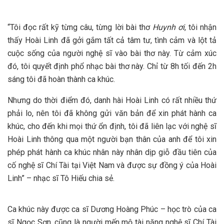
“Tôi đọc rất kỹ từng câu, từng lời bài thơ
Huynh ơi
, tôi nhận
thấy Hoài Linh đã gởi gắm tất cả tâm tư, tình cảm và lột tả
cuộc sống của người nghệ sĩ vào bài thơ này. Từ cảm xúc
đó, tôi quyết định phổ nhạc bài thơ này. Chỉ từ 8h tối đến 2h
sáng tôi đã hoàn thành ca khúc.
Nhưng do thời điểm đó, danh hài Hoài Linh có rất nhiều thứ
phải lo, nên tôi đã không gửi văn bản để xin phát hành ca
khúc, cho đến khi mọi thứ ổn định, tôi đã liên lạc với nghệ sĩ
Hoài Linh thông qua một người bạn thân của anh để tôi xin
phép phát hành ca khúc nhân này nhân dịp giỗ đầu tiên của
cố nghệ sĩ Chí Tài tại Việt Nam và được sự đồng ý của Hoài
Linh” – nhạc sĩ Tô Hiếu chia sẻ.
Ca khúc này được ca sĩ Dương Hoàng Phúc – học trò của ca
sĩ Ngọc Sơn, cũng là người mến mộ tài năng nghệ sĩ Chí Tài