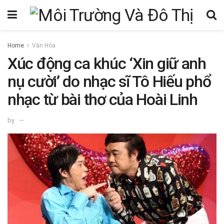
Home
Văn Hóa
Xúc động ca khúc ‘Xin giữ anh
nụ cười’ do nhạc sĩ Tô Hiếu phổ
nhạc từ bài thơ của Hoài Linh
by