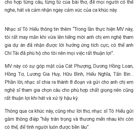
cho hợp từng câu, từng từ của bài thơ, để mọi người có thể
nghe, hát và cảm nhận ngay cảm xúc của ca khúc này.
Nhạc sĩ Tô Hiếu thông tin thêm “Trong lần thực hiện MV này,
tôi rất may mắn khi vừa lên tiếng mời anh chị em nghệ tham
gia dự án đã nhận được lời hưởng ứng tích cực, có thể anh
Chí Tài đã phù hộ cho tôi nên mọi việc rất thuận lợi”.
MV này có sự góp mặt của Cát Phượng, Dương Hồng Loan,
Hồng Tơ, Lương Gia Huy, Hữu Bình, Hiếu Nghĩa, Tấn Bin…
Phần lời, nhạc sĩ chia ra thành 8 đoạn và gửi cho anh chị em
nghệ sĩ tham gia chọn câu cho phù hợp chất giọng nên cũng
rất thuận lợi khi hát và xử lý hậu kỳ.
Thông qua ca khúc này, cũng như lời thơ, nhạc sĩ Tô Hiếu gửi
gắm thông điệp “hãy trân trọng và thương mến nhau khi còn
có thể, để tình người luôn được bền lâu”.