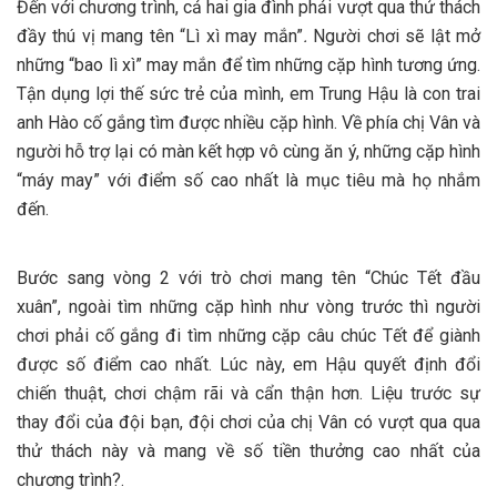
Đến với chương trình, cả hai gia đình phải vượt qua thử thách
đầy thú vị mang tên “Lì xì may mắn”
.
Người chơi sẽ lật mở
những “bao lì xì” may mắn để tìm những cặp hình tương ứng.
Tận dụng lợi thế sức trẻ của mình, em Trung Hậu là con trai
anh Hào cố gắng tìm được nhiều cặp hình. Về phía chị Vân và
người hỗ trợ lại có màn kết hợp vô cùng ăn ý, những cặp hình
“máy may” với điểm số cao nhất là mục tiêu mà họ nhắm
đến.
Bước sang vòng 2 với trò chơi mang tên “Chúc Tết đầu
xuân”, ngoài tìm những cặp hình như vòng trước thì người
chơi phải cố gắng đi tìm những cặp câu chúc Tết để giành
được số điểm cao nhất. Lúc này, em Hậu quyết định đổi
chiến thuật, chơi chậm rãi và cẩn thận hơn. Liệu trước sự
thay đổi của đội bạn, đội chơi của chị Vân có vượt qua qua
thử thách này và mang về số tiền thưởng cao nhất của
chương trình?.