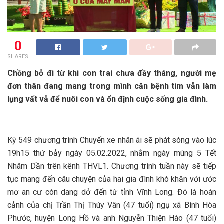
0
SHARES
Chồng bỏ đi từ khi con trai chưa đầy tháng, người mẹ
đơn thân đang mang trong mình căn bệnh tim vẫn làm
lụng vất vả để nuôi con và ổn định cuộc sống gia đình.
Kỳ 549 chương trình Chuyến xe nhân ái sẽ phát sóng vào lúc
19h15 thứ bảy ngày 05.02.2022, nhằm ngày mùng 5 Tết
Nhâm Dần trên kênh THVL1. Chương trình tuần này sẽ tiếp
tục mang đến câu chuyện của hai gia đình khó khăn với ước
mơ an cư còn dang dở đến từ tỉnh Vĩnh Long. Đó là hoàn
cảnh của chị Trần Thị Thúy Vân (47 tuổi) ngụ xã Bình Hòa
Phước, huyện Long Hồ và anh Nguyễn Thiện Hào (47 tuổi)