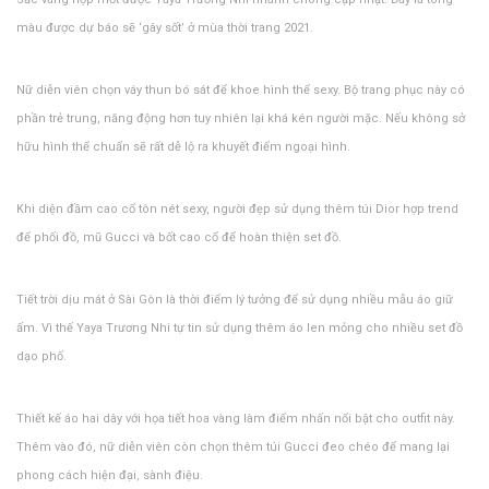
màu được dự báo sẽ ‘gây sốt’ ở mùa thời trang 2021.
Nữ diễn viên chọn váy thun bó sát để khoe hình thể sexy. Bộ trang phục này có
phần trẻ trung, năng động hơn tuy nhiên lại khá kén người mặc. Nếu không sở
hữu hình thể chuẩn sẽ rất dễ lộ ra khuyết điểm ngoại hình.
Khi diện đầm cao cổ tôn nét sexy, người đẹp sử dụng thêm túi Dior hợp trend
để phối đồ, mũ Gucci và bốt cao cổ để hoàn thiện set đồ.
Tiết trời dịu mát ở Sài Gòn là thời điểm lý tưởng để sử dụng nhiều mẫu áo giữ
ấm. Vì thế Yaya Trương Nhi tự tin sử dụng thêm áo len mỏng cho nhiều set đồ
dạo phố.
Thiết kế áo hai dây với họa tiết hoa vàng làm điểm nhấn nổi bật cho outfit này.
Thêm vào đó, nữ diễn viên còn chọn thêm túi Gucci đeo chéo để mang lại
phong cách hiện đại, sành điệu.