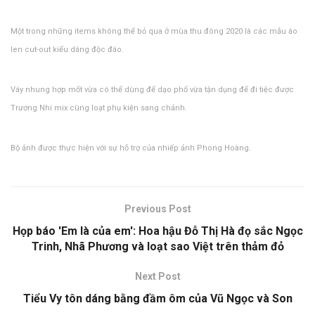
Một trong những items không thể bỏ qua ở mùa thu đông 2020 là các mẫu áo
len cut-out kiểu dáng độc đáo.
Váy nhung hợp mốt vừa có thể dùng để dạo phố vừa tận dụng để đi tiệc được
Trương Nhi mix cùng loạt phụ kiện sang chảnh.
Bộ ảnh được thực hiện với sự hỗ trợ của nhiếp ảnh Phong Hoàng.
Previous Post
Họp báo 'Em là của em': Hoa hậu Đỗ Thị Hà đọ sắc Ngọc
Trinh, Nhã Phương và loạt sao Việt trên thảm đỏ
Next Post
Tiểu Vy tôn dáng bằng đầm ôm của Vũ Ngọc và Son