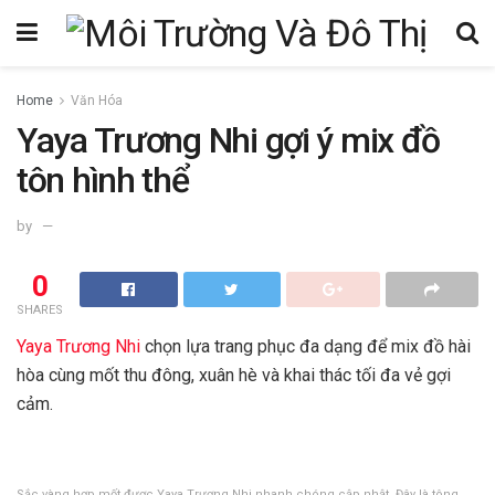
Home
Văn Hóa
Yaya Trương Nhi gợi ý mix đồ
tôn hình thể
by
0
SHARES
Yaya Trương Nhi
chọn lựa trang phục đa dạng để mix đồ hài
hòa cùng mốt thu đông, xuân hè và khai thác tối đa vẻ gợi
cảm.
Sắc vàng hợp mốt được Yaya Trương Nhi nhanh chóng cập nhật. Đây là tông