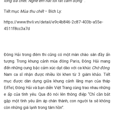
lòng đã chết. Nghe em hát tôi rất cảm động
”.
Tiết mục
Mùa thu chết
– Bích Ly:
https://www.thvli.vn/detail/e9c4b846-2c87-403b-a55e-
4511f8cc3a7d
Đông Hải trong đêm thi cũng có một màn chào sân đầy ấn
tượng. Trong khung cảnh mùa đông Paris, Đông Hải mang
đến những cung bậc cảm xúc dạt dào với ca khúc
Chờ đông
.
Nam ca sĩ nhận được nhiều lời khen từ 3 giám khảo. Tiết
mục được dàn dựng giữa khung cảnh lãng mạn của tháp
Eiffel, Đông Hải và bạn diễn Việt Trang cùng trao nhau những
e ấp của tình yêu. Qua đó nói lên thông điệp “Chỉ cần bắt
gặp một tình yêu ấm áp chân thành, con người ta sẽ không
còn những giá lạnh trong tâm hồn”.