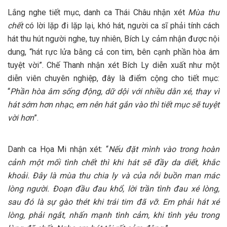
Lắng nghe tiết mục, danh ca Thái Châu nhận xét
Mùa thu
chết
có lời lặp đi lặp lại, khó hát, người ca sĩ phải tính cách
hát thu hút người nghe, tuy nhiên, Bích Ly cảm nhận được nội
dung, “hát rực lửa bằng cả con tim, bên cạnh phần hòa âm
tuyệt vời”. Chế Thanh nhận xét Bích Ly diễn xuất như một
diễn viên chuyên nghiệp, đây là điểm cộng cho tiết mục:
“
Phần hòa âm sống động, dữ dội với nhiều dằn xé, thay vì
hát sớm hơn nhạc, em nên hát gắn vào thì tiết mục sẽ tuyệt
vời hơn
”.
Danh ca Họa Mi nhận xét: “
Nếu đặt mình vào trong hoàn
cảnh một mối tình chết thì khi hát sẽ đầy da diết, khắc
khoải. Đây là mùa thu chia ly và của nỗi buồn man mác
lòng người. Đoạn đầu đau khổ, lời trần tình đau xé lòng,
sau đó là sự gào thét khi trái tim đã vỡ. Em phải hát xé
lòng, phải ngắt, nhấn mạnh tình cảm, khi tình yêu trong