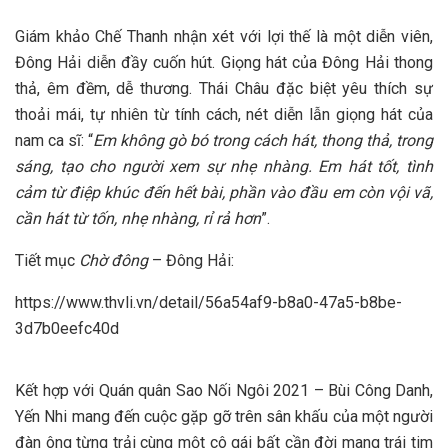
Giám khảo Chế Thanh nhận xét với lợi thế là một diễn viên,
Đông Hải diễn đầy cuốn hút. Giọng hát của Đông Hải thong
thả, êm đềm, dễ thương. Thái Châu đặc biệt yêu thích sự
thoải mái, tự nhiên từ tính cách, nét diễn lẫn giọng hát của
nam ca sĩ: “
Em không gò bó trong cách hát, thong thả, trong
sáng, tạo cho người xem sự nhẹ nhàng. Em hát tốt, tình
cảm từ điệp khúc đến hết bài, phần vào đầu em còn vội vã,
cần hát từ tốn, nhẹ nhàng, rỉ rả hơn
”.
Tiết mục
Chờ đông
– Đông Hải:
https://www.thvli.vn/detail/56a54af9-b8a0-47a5-b8be-
3d7b0eefc40d
Kết hợp với Quán quân Sao Nối Ngôi 2021 – Bùi Công Danh,
Yến Nhi mang đến cuộc gặp gỡ trên sân khấu của một người
đàn ông từng trải cùng một cô gái bất cần đời mang trái tim