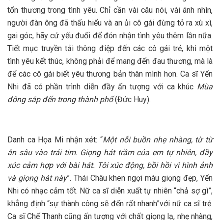
tổn thương trong tình yêu. Chỉ cần vài câu nói, vài ánh nhìn,
người đàn ông đã thấu hiểu và an ủi cô gái đừng tỏ ra xù xì,
gai góc, hãy cứ yếu đuối để đón nhận tình yêu thêm lần nữa.
Tiết mục truyền tải thông điệp đến các cô gái trẻ, khi một
tình yêu kết thúc, không phải để mang đến đau thương, mà là
để các cô gái biết yêu thương bản thân mình hơn. Ca sĩ Yến
Nhi đã có phần trình diễn đầy ấn tượng với ca khúc
Mùa
đông sắp đến trong thành phố
(Đức Huy).
Danh ca Họa Mi nhận xét: “
Một nỗi buồn nhẹ nhàng, từ từ
ăn sâu vào trái tim. Giọng hát trầm của em tự nhiên, đầy
xúc cảm hợp với bài hát. Tôi xúc động, bồi hồi vì hình ảnh
và giọng hát này
”. Thái Châu khen ngợi màu giọng đẹp, Yến
Nhi có nhạc cảm tốt. Nữ ca sĩ diễn xuất tự nhiên “chả sợ gì”,
khẳng định “sự thành công sẽ đến rất nhanh”với nữ ca sĩ trẻ.
Ca sĩ Chế Thanh cũng ấn tượng với chất giọng lạ, nhẹ nhàng,