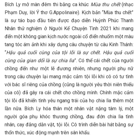
Bích Ly mở màn đêm thi bằng ca khúc
Mùa thu chết
(nhạc
Phạm Duy, lời Ý thơ G.Appolinaire). Kịch bản “Mùa thu chết”
là sự táo bạo đầu tiên được đạo diễn Huỳnh Phúc Thanh
Nhân thử nghiệm ở Người Kể Chuyện Tình 2021 khi mang
đến một không gian kịch nước ngoài cổ điển nhuốm một màu
tang tóc ám ảnh khi xây dựng câu chuyện từ câu Kinh Thánh:
“
Hậu quả cuối cùng của tội lỗi là sự chết
. Hậu quả cuối
cùng của gian dối là sự chia lìa
”. Có thể cái chết của người
chồng đến như một lẽ đương nhiên, nhưng người phụ nữ
trong câu chuyện lại mang mặc cảm tội lỗi khi cô có tư tình
với bác sĩ riêng của chồng (cũng là người yêu thời niên thiếu
của cô) đã gây ra cái chết cho chồng mình. Chính mặc cảm
tội lỗi đã khiến tình yêu ngang trái của họ chia lìa thêm một
lần nữa. Bích Ly hóa thân một nhân vật nặng tâm lý, một
người góa phụ khóc thương chồng, đau đớn chia lìa tình
nhân, cay đắng dằn vặt, tội lỗi. Cô trình diễn bài hát bằng sự
thổn thức, xúc động mạnh trên sân khấu.