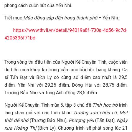
phong cách cuốn hút của Yến Nhi.
Tiết mục
Mùa đông sắp đến trong thành phố
– Yến Nhi:
https://www.thvli.vn/detail/94019a8f-730a-4d56-9c7d-
4205396f71bd
Trong vòng thi đầu tiên của Người Kể Chuyện Tình, cuộc viễn
du bốn mùa khép lại trong cảm xúc bồi hồi, bâng khâng. Ca
sĩ Tấn Đạt và Bích Ly có cùng số điểm cao nhất là 29,5
điểm, Yến Nhi với 29,25 điểm, Đông Hải với 28,75 điểm,
Trương Bảo Như và Tùng Anh đồng 28,5 điểm.
Người Kể Chuyện Tình mùa 5, tập 3 chủ đề
Tình học trò
trình
làng khán giả với các Liên khúc
Trường xưa chốn cũ, Một
thời để nhớ
(Trương Bảo Như),
Phượng yêu
(Tấn Đạt),
Ngày
xưa Hoàng Thị
(Bích Ly). Chương trình sẽ phát sóng lúc 21