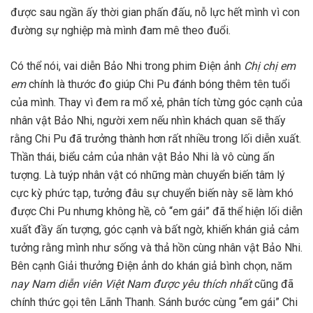
được sau ngần ấy thời gian phấn đấu, nỗ lực hết mình vì con
đường sự nghiệp mà mình đam mê theo đuổi.
Có thể nói, vai diễn Bảo Nhi trong phim Điện ảnh
Chị chị em
em
chính là thước đo giúp Chi Pu đánh bóng thêm tên tuổi
của mình. Thay vì đem ra mổ xẻ, phân tích từng góc cạnh của
nhân vật Bảo Nhi, người xem nếu nhìn khách quan sẽ thấy
rằng Chi Pu đã trưởng thành hơn rất nhiều trong lối diễn xuất.
Thần thái, biểu cảm của nhân vật Bảo Nhi là vô cùng ấn
tượng. Là tuýp nhân vật có những màn chuyển biến tâm lý
cực kỳ phức tạp, tưởng đâu sự chuyển biến này sẽ làm khó
được Chi Pu nhưng không hề, cô “em gái” đã thể hiện lối diễn
xuất đầy ấn tượng, góc cạnh và bất ngờ, khiến khán giả cảm
tưởng rằng mình như sống và thả hồn cùng nhân vật Bảo Nhi.
Bên cạnh Giải thưởng Điện ảnh do khán giả bình chọn, năm
nay Nam diễn viên Việt Nam được yêu thích nhất
cũng đã
chính thức gọi tên Lãnh Thanh. Sánh bước cùng “em gái” Chi