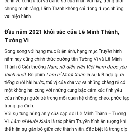
cạnh vô cùng u tối và đáng sợ của nhân vật này, đồng thời
chứng minh rằng, Lãnh Thanh không chỉ đóng được những
vai hiện hành.
Đầu năm 2021 khởi sắc của Lê Minh Thành,
Tường Vi
Song song với hạng mục Điện ảnh, hạng mục Truyền hình
năm nay cũng chính thức xướng tên Tường Vi và Lê Minh
Thành ở Giải thưởng
Nam, nữ diễn viên Việt Nam được yêu
thích nhất
. Bộ phim
Làm rể Mười Xuân
là sự kết hợp giữa
tiếng cười hài hước, thú vị của cha vợ và những chàng rể có
một không hai cùng với những cung bậc cảm xúc tình yêu
của những người trẻ trong mối quan hệ chồng chéo, phức tạp
trong gia đình.
Với sự tung hứng ăn ý của cặp đôi Lê Minh Thành – Tường
Vi,
Làm rể Mười Xuân
là tác phẩm Truyền hình ấn tượng khi
thể hiện sự gắn bó giữa các thành viên, đặc biệt là trong dịp