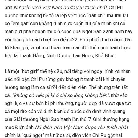
ảnh
Nữ diễn viên Việt Nam được yêu thích nhất,
Chi Pu
dường như không hề tỏ ra lép vế trước “đàn chị” mà trái lại
cô “em gái” còn khẳng định sức cuốn hút của mình khi có
màn bứt phá ngoạn mục ở cuộc đua Ngôi Sao Xanh năm nay
với thắng lợi cách biệt lên đến 422, 855 phiếu bình chọn đến
từ khán giả, vượt mặt hoàn toàn các đối thủ cạnh tranh trực
tiếp là Thanh Hằng, Ninh Dương Lan Ngọc, Khả Như,…
Là một “hot girl” thế hệ đầu, nổi tiếng với ngoại hình và nhan
sắc nổi bật, Chi Pu từng gây không ít tranh cãi khi chuyển
hướng sang làm ca sĩ rồi đến diễn viên. Thế nhưng trên tất
cả,
“không có việc gì khó chỉ sợ lòng không bền”,
nhờ vào
nghị lực và sự bền bỉ phi thường, người đẹp đã vượt qua tất
cả mọi rào cản về định kiến để bước đến đỉnh vinh quang
của Giải thưởng Ngôi Sao Xanh lần thứ 7. Giải thưởng hạng
mục Điện ảnh
Nữ diễn viên Việt Nam được yêu thích nhất
chính là “quả ngọt” mà nữ ca sĩ, diễn viên Chi Pu gặt hái