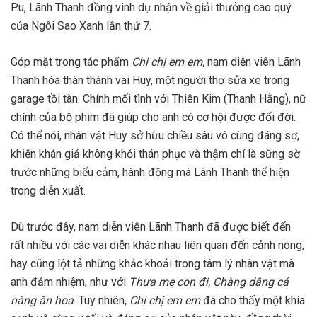
Pu, Lãnh Thanh đồng vinh dự nhận về giải thưởng cao quý
của Ngôi Sao Xanh lần thứ 7.
Góp mặt trong tác phẩm
Chị chị em em,
nam diễn viên Lãnh
Thanh hóa thân thành vai Huy, một người thợ sửa xe trong
garage tồi tàn. Chính mối tình với Thiên Kim (Thanh Hằng), nữ
chính của bộ phim đã giúp cho anh có cơ hội được đổi đời.
Có thể nói, nhân vật Huy sở hữu chiều sâu vô cùng đáng sợ,
khiến khán giả không khỏi thán phục và thậm chí là sững sờ
trước những biểu cảm, hành động mà Lãnh Thanh thể hiện
trong diễn xuất.
Dù trước đây, nam diễn viên Lãnh Thanh đã được biết đến
rất nhiều với các vai diễn khác nhau liên quan đến cảnh nóng,
hay cũng lột tả những khắc khoải trong tâm lý nhân vật mà
anh đảm nhiệm, như với
Thưa mẹ con đi, Chàng dâng cá
nàng ăn hoa
. Tuy nhiên,
Chị chị em em
đã cho thấy một khía