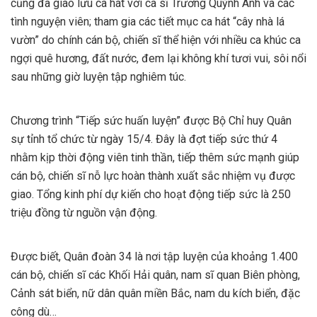
cũng đã giao lưu ca hát với ca sĩ Trương Quỳnh Anh và các
tình nguyện viên; tham gia các tiết mục ca hát “cây nhà lá
vườn” do chính cán bộ, chiến sĩ thể hiện với nhiều ca khúc ca
ngợi quê hương, đất nước, đem lại không khí tươi vui, sôi nổi
sau những giờ luyện tập nghiêm túc.
Chương trình “Tiếp sức huấn luyện” được Bộ Chỉ huy Quân
sự tỉnh tổ chức từ ngày 15/4. Đây là đợt tiếp sức thứ 4
nhằm kịp thời động viên tinh thần, tiếp thêm sức mạnh giúp
cán bộ, chiến sĩ nỗ lực hoàn thành xuất sắc nhiệm vụ được
giao. Tổng kinh phí dự kiến cho hoạt động tiếp sức là 250
triệu đồng từ nguồn vận động.
Được biết, Quân đoàn 34 là nơi tập luyện của khoảng 1.400
cán bộ, chiến sĩ các Khối Hải quân, nam sĩ quan Biên phòng,
Cảnh sát biển, nữ dân quân miền Bắc, nam du kích biển, đặc
công dù…