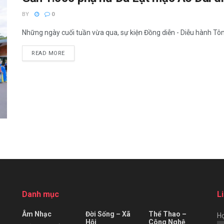
BY
0
Những ngày cuối tuần vừa qua, sự kiện Đồng diễn - Diễu hành Tôn 
READ MORE
Danh mục
L
Âm Nhạc
Đời Sống – Xã
Thể Thao –
Họ
Hội
Công Nghệ