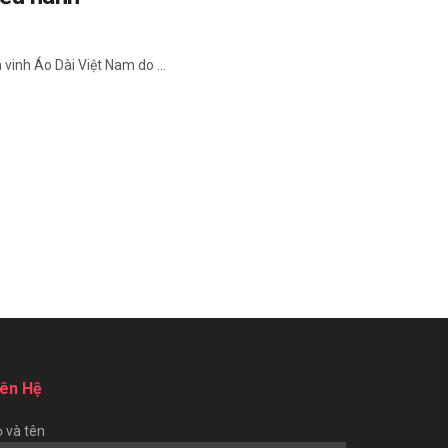
vinh Áo Dài Việt Nam do ...
iên Hệ
 và tên