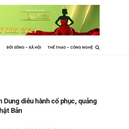
N
ĐỜI SỐNG – XÃ HỘI
THỂ THAO – CÔNG NGHỆ
 Dung diễu hành cổ phục, quảng
Nhật Bản