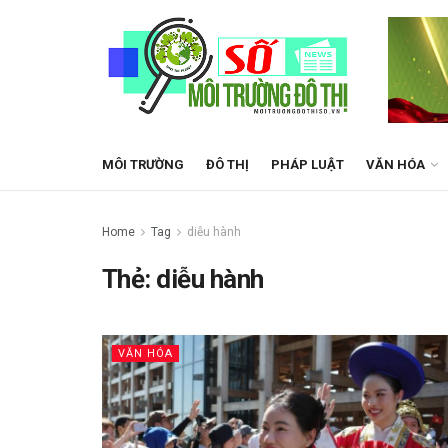
MÔI TRƯỜNG
ĐÔ THỊ
PHÁP LUẬT
VĂN HÓA
Home
Tag
diễu hành
Thẻ:
diễu hành
VĂN HÓA