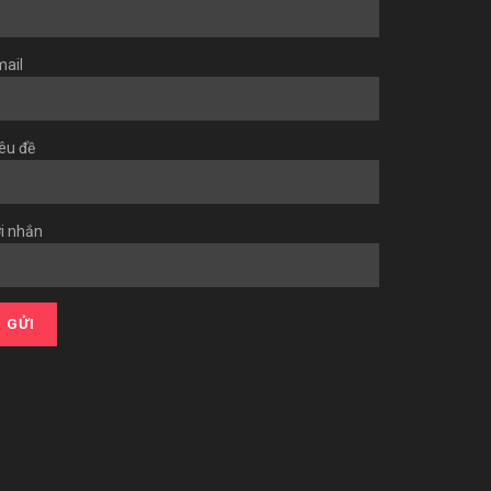
ail
êu đề
i nhắn