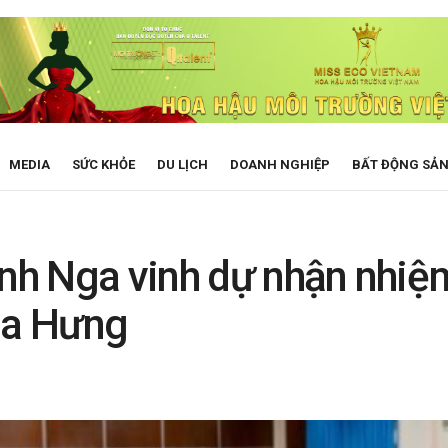
MEDIA
SỨC KHỎE
DU LỊCH
DOANH NGHIỆP
BẤT ĐỘNG SẢ
h Nga vinh dự nhận nhiệm
òa Hưng