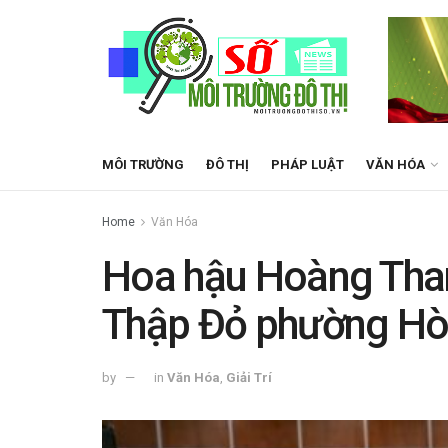
MÔI TRƯỜNG
ĐÔ THỊ
PHÁP LUẬT
VĂN HÓA
Home
Văn Hóa
Hoa hậu Hoàng Than
Thập Đỏ phường H
by
in
Văn Hóa
,
Giải Trí