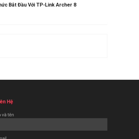
hức Bắt Đầu Với TP-Link Archer 8
iên Hệ
 và tên
ail