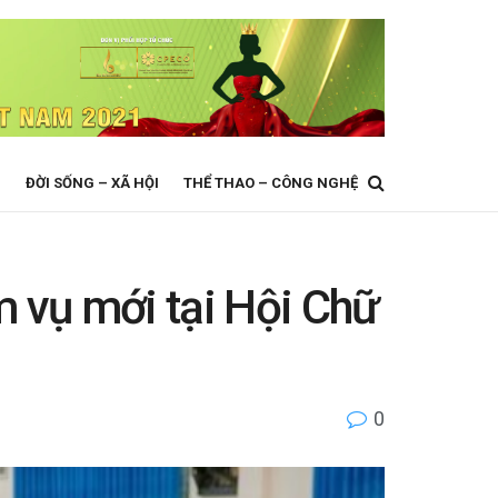
N
ĐỜI SỐNG – XÃ HỘI
THỂ THAO – CÔNG NGHỆ
 vụ mới tại Hội Chữ
0