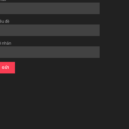
êu đề
i nhắn