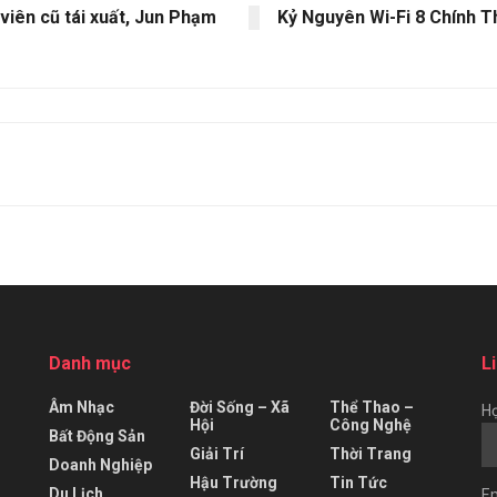
viên cũ tái xuất, Jun Phạm
Kỷ Nguyên Wi-Fi 8 Chính T
Danh mục
L
Âm Nhạc
Đời Sống – Xã
Thể Thao –
Họ
Hội
Công Nghệ
Bất Động Sản
Giải Trí
Thời Trang
Doanh Nghiệp
Hậu Trường
Tin Tức
Du Lịch
Em