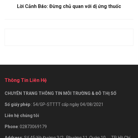
Lời Cảnh Báo: Đừng chủ quan với dị ứng thuốc
Thông Tin Liên Hệ
CHUYÊN TRANG THÔNG TIN MÔI TRƯỜNG & ĐÔ THỊ SỐ
Số giấy phép
: 54/GP-STTTT cấp ngày 04/08/2021
Liên hệ chúng tôi
Phone
: 02873069179
Address
: Số 45/6b Đường 3/2., Phường 11, Quận 10, TP. Hồ Chí