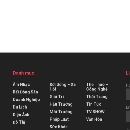
Danh mục
L
Âm Nhạc
Đời Sống – Xã
Thể Thao –
Họ
Hội
Công Nghệ
Bất Động Sản
Giải Trí
Thời Trang
Doanh Nghiệp
Hậu Trường
Tin Tức
Du Lịch
Em
Môi Trường
TV SHOW
Điện Ảnh
Pháp Luật
Văn Hóa
Đô Thị
Sức Khỏe
Ti