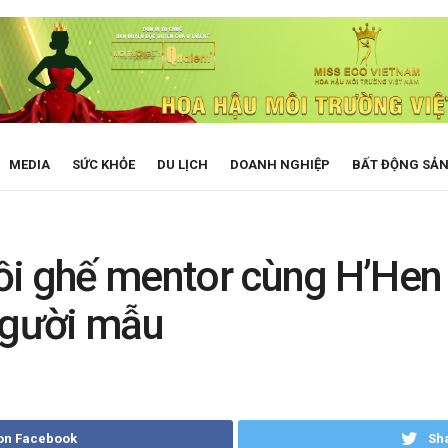
MEDIA
SỨC KHỎE
DU LỊCH
DOANH NGHIỆP
BẤT ĐỘNG SẢ
ồi ghế mentor cùng H’Hen 
người mẫu
on Facebook
Sha