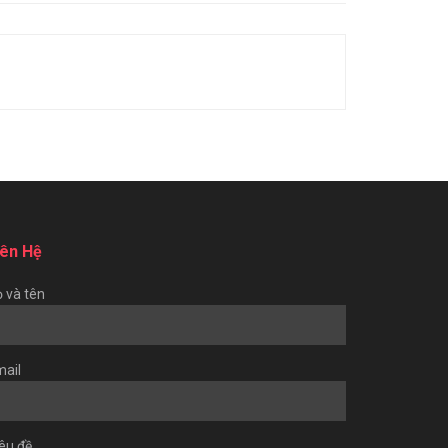
iên Hệ
 và tên
ail
êu đề