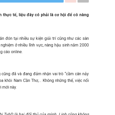
thực tế, liệu đây có phải là cơ hội để cô nàng
đón tại nhiều sự kiện giải trí cũng như các sàn
h nghiệm ở nhiều lĩnh vực, nàng hậu sinh năm 2000
g cáo online.
g cũng đã và đang đảm nhận vai trò “cầm cân nảy
oa khôi Nam Cần Thơ,… Không những thế, việc nổi
i mới này.
hị TyhD là hai đối thủ của mình. Linh cũng không