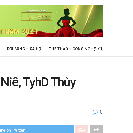
N
ĐỜI SỐNG – XÃ HỘI
THỂ THAO – CÔNG NGHỆ
Niê, TyhD Thùy
0
re on Twitter