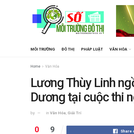
MÔI TRƯỜNG
ĐÔ THỊ
PHÁP LUẬT
VĂN HÓA
Home
Văn Hóa
Lương Thùy Linh ng
Dương tại cuộc thi 
by
in
Văn Hóa
,
Giải Trí
0
9
Share 