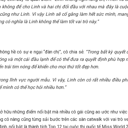
 không để cho Linh và hai chị đối đầu với nhau mà đây là cuộ
 cũng như Linh. Vì vậy Linh sẽ cố gắng làm hết sức mình, mang
 có nghĩa là Linh không thể làm tốt vai trò này.”
ông hề có sự e ngại “đàn chị”, cô chia sẻ:
“Trong bất kỳ quyết
ng và một cái đầu lạnh để có thể đưa ra quyết định phù hợp nh
n trái tim nóng để khiến cho mọi thứ tốt đẹp hơn.
rong lĩnh vực người mẫu. Vì vậy, Linh còn có rất nhiều điều ph
ể mình có thể học hỏi nhiều hơn.”
ở hữu những điểm nổi bật mà nhiều cô gái cũng ao ước như việ
 cô nàng cũng từng sải bước trên các sàn catwalk với vai trò ve
nh, nổi bật là thành tích Top 12 tại cuộc thi quốc tế Miss World 