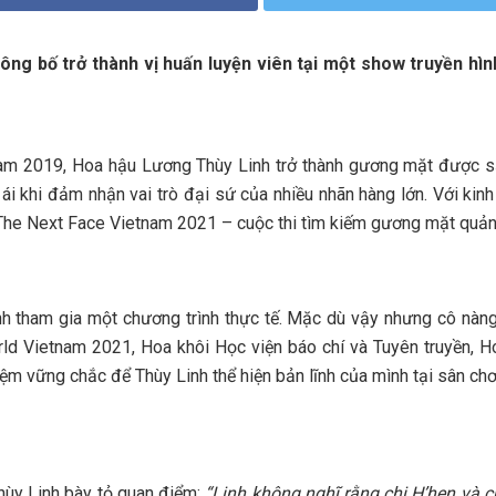
g bố trở thành vị huấn luyện viên tại một show truyền hình 
m 2019, Hoa hậu Lương Thùy Linh trở thành gương mặt được săn 
 ái khi đảm nhận vai trò đại sứ của nhiều nhãn hàng lớn. Với kin
a The Next Face Vietnam 2021 – cuộc thi tìm kiếm gương mặt quản
nh tham gia một chương trình thực tế. Mặc dù vậy nhưng cô nàn
ld Vietnam 2021, Hoa khôi Học viện báo chí và Tuyên truyền, H
đệm vững chắc để Thùy Linh thể hiện bản lĩnh của mình tại sân chơ
hùy Linh bày tỏ quan điểm:
“Linh không nghĩ rằng chị H’hen và c