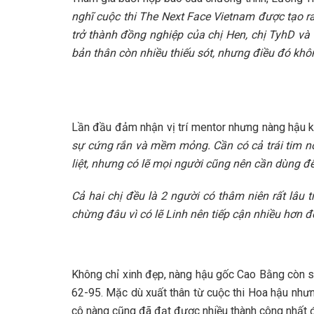
nghĩ cuộc thi The Next Face Vietnam được tạo ra
trở thành đồng nghiệp của chị Hen, chị TyhD và
bản thân còn nhiều thiếu sót, nhưng điều đó không
Lần đầu đảm nhận vị trí mentor nhưng nàng hậu kh
sự cứng rắn và mềm mỏng. Cần có cả trái tim nó
liệt, nhưng có lẽ mọi người cũng nên cần dùng đế
Cả hai chị đều là 2 người có thâm niên rất lâu t
chừng đâu vì có lẽ Linh nên tiếp cận nhiều hơn đ
Không chỉ xinh đẹp, nàng hậu gốc Cao Bằng còn s
62-95. Mặc dù xuất thân từ cuộc thi Hoa hậu nhưng
cô nàng cũng đã đạt được nhiều thành công nhất đị