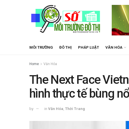
MÔI TRƯỜNG
ĐÔ THỊ
PHÁP LUẬT
VĂN HÓA
Home
Văn Hóa
The Next Face Viet
hình thực tế bùng nổ
by
in
Văn Hóa
,
Thời Trang