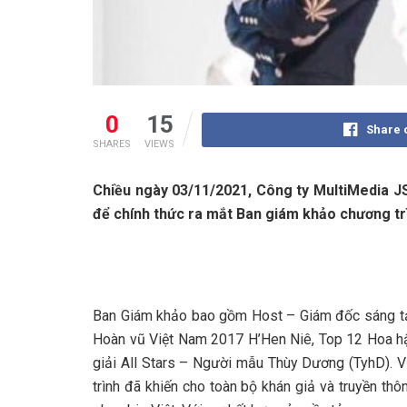
0
15
Share 
SHARES
VIEWS
Chiều ngày 03/11/2021, Công ty MultiMedia JSC
để chính thức ra mắt Ban giám khảo chương t
Ban Giám khảo bao gồm Host – Giám đốc sáng tạo
Hoàn vũ Việt Nam 2017 H’Hen Niê, Top 12 Hoa hậ
giải All Stars – Người mẫu Thùy Dương (TyhD). 
trình đã khiến cho toàn bộ khán giả và truyền th