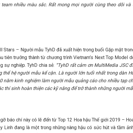
t team nhiều màu sắc. Rất mong mọi người cùng theo dõi và 
ll Stars – Người mẫu TyhD đã xuất hiện trong buổi Gặp mặt tron
ầu tiên trưởng thành từ chương trình Vietnam’s Next Top Model 
g sự nghiệp. TyhD chia sẻ:
“TyhD rất cảm ơn MultiMedia JSC đ
thế hệ người mẫu kế cận. Là người lớn tuổi nhất trong dàn Hu
10 năm kinh nghiệm làm người mẫu quảng cáo cho nhiều tạp ch
các thí sinh hoàn thiện các kỹ năng để trở thành những người mẫu
p gỡ báo chí này có lẽ đến từ Top 12 Hoa hậu Thế giới 2019 – Ho
y Linh đang là một trong những nàng hậu có sức hút và tầm ảnh