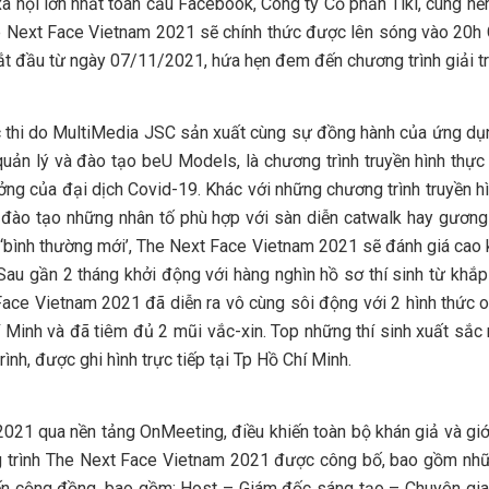
ã hội lớn nhất toàn cầu Facebook, Công ty Cổ phần Tiki, cùng nề
 Next Face Vietnam 2021 sẽ chính thức được lên sóng vào 20h 
 đầu từ ngày 07/11/2021, hứa hẹn đem đến chương trình giải trí 
 thi do MultiMedia JSC sản xuất cùng sự đồng hành của ứng dụn
quản lý và đào tạo beU Models, là chương trình truyền hình thực
ởng của đại dịch Covid-19. Khác với những chương trình truyền h
à đào tạo những nhân tố phù hợp với sàn diễn catwalk hay gươ
nh ‘bình thường mới’, The Next Face Vietnam 2021 sẽ đánh giá ca
 Sau gần 2 tháng khởi động với hàng nghìn hồ sơ thí sinh từ khắp 
ace Vietnam 2021 đã diễn ra vô cùng sôi động với 2 hình thức on
hí Minh và đã tiêm đủ 2 mũi vắc-xin. Top những thí sinh xuất sắ
nh, được ghi hình trực tiếp tại Tp Hồ Chí Minh.
2021 qua nền tảng OnMeeting, điều khiến toàn bộ khán giả và giới
 trình The Next Face Vietnam 2021 được công bố, bao gồm nhữn
ến cộng đồng, bao gồm: Host – Giám đốc sáng tạo – Chuyên gia