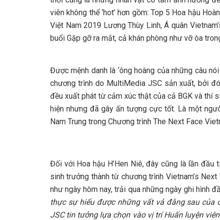
viên không thể ‘hot’ hơn gồm: Top 5 Hoa hậu Hoà
Việt Nam 2019 Lương Thùy Linh, Á quân Vietnam’s
buổi Gặp gỡ ra mắt, cả khán phòng như vỡ òa tron
Được mệnh danh là ‘ông hoàng của những câu nói 
chương trình do MultiMedia JSC sản xuất, bởi đó
đều xuất phát từ cảm xúc thật của cả BGK và thí s
hiện nhưng đã gây ấn tượng cực tốt. Là một ngườ
Nam Trung trong Chương trình The Next Face Vietn
Đối với Hoa hậu H’Hen Niê, đây cũng là lần đầu ti
sinh trưởng thành từ chương trình Vietnam’s Nex
như ngày hôm nay, trải qua những ngày ghi hình đầ
thực sự hiểu được những vất vả đằng sau của c
JSC tin tưởng lựa chọn vào vị trí Huấn luyện viê