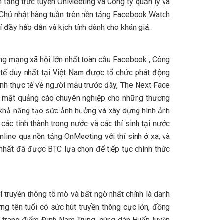
n tảng trực tuyến OnMeeting và Công ty quản lý và
Chủ nhật hàng tuần trên nền tảng Facebook Watch
đầy hấp dẫn và kịch tính dành cho khán giả.
g mạng xã hội lớn nhất toàn cầu Facebook , Công
 tế duy nhất tại Việt Nam được tổ chức phát động
ình thực tế về người mẫu trước đây, The Next Face
ng mặt quảng cáo chuyên nghiệp cho những thương
o khả năng tạo sức ảnh hưởng và xây dựng hình ảnh
các tỉnh thành trong nước và các thí sinh tại nước
line qua nền tảng OnMeeting với thí sinh ở xa, và
c nhất đã được BTC lựa chọn để tiếp tục chính thức
 truyền thông tò mò và bất ngờ nhất chính là danh
g tên tuổi có sức hút truyền thông cực lớn, đồng
 trang điểm Đinh Nam Trung, cùng dàn Huấn luyện