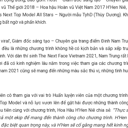
n vũ Thế giới 2018 – Hoa hậu Hoàn vũ Việt Nam 2017 H’Hen Niê,
 Next Top Model All Stars – Người mẫu TyhD (Thùy Dương). Khi
g bất ngờ và phấn khích.
viral’, Giám đốc sáng tạo – Chuyên gia trang điểm Đinh Nam Tru
 đều là những chương trình không hề có kịch bản và sắp xếp trướ
inh. Với dàn thí sinh The Next Face Vietnam 2021, Nam Trung rất
i đã có kinh nghiệm lâu năm trong việc tham gia các chương trìn
am 2021 cũng sẽ mang đến những màu sắc thú vị, những tình huống
ên cô tham gia với vai trò Huấn luyện viên của một chương trình
t Top Model và nỗ lực vươn lên để gặt hái được những thành c
u tiên cùng với chương trình, Hoa Hâu H’Hen Niê chia sẻ:
“Thực s
ả một ekip để mang đến thành công cho chương trình. H’Hen r
n đặc biệt quan trọng này, và H’Hen sẽ cố gắng mang hết kinh ng