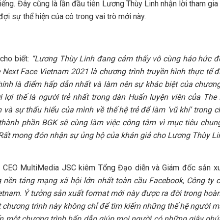
iếng. Đây cũng là lần đầu tiên Lương Thùy Linh nhận lời tham gia 
i sự thể hiện của cô trong vai trò mới này.
cho biết:
“Lương Thùy Linh đang cảm thấy vô cùng háo hức để t
e Next Face Vietnam 2021 là chương trình truyền hình thực tế
hính là điểm hấp dẫn nhất và làm nên sự khác biệt của chươn
ới lợi thế là người trẻ nhất trong dàn Huấn luyện viên của Th
à sự thấu hiểu của mình về thế hệ trẻ để làm ‘vũ khí’ trong c
cả thành phần BGK sẽ cùng làm việc công tâm vì mục tiêu chu
Rất mong đón nhận sự ủng hộ của khán giả cho Lương Thùy Linh
 – CEO MultiMedia JSC kiêm Tổng Đạo diễn và Giám đốc sản xu
 nền tảng mạng xã hội lớn nhất toàn cầu Facebook, Công ty c
etnam. Ý tưởng sản xuất format mới này được ra đời trong hoàn
 chương trình này không chỉ để tìm kiếm những thế hệ người mẫu
một chương trình hấp dẫn giúp mọi người có những giây phút g