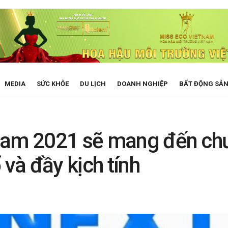
MEDIA
SỨC KHỎE
DU LỊCH
DOANH NGHIỆP
BẤT ĐỘNG SẢ
nam 2021 sẽ mang đến chư
 và đầy kịch tính