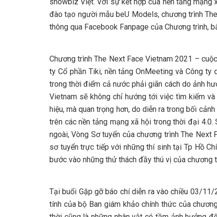
showbiz Việt. Với sự kết hợp của nền tảng mạng x
đào tạo người mẫu beU Models, chương trình The
thông qua Facebook Fanpage của Chương trình, bắt
Chương trình The Next Face Vietnam 2021 – cuộc
ty Cổ phần Tiki, nền tảng OnMeeting và Công ty 
trong thời điểm cả nước phải giãn cách do ảnh hư
Vietnam sẽ không chỉ hướng tới việc tìm kiếm v
hiệu, mà quan trọng hơn, do diễn ra trong bối cả
trên các nền tảng mạng xã hội trong thời đại 4.0.
ngoài, Vòng Sơ tuyển của chương trình The Next F
sơ tuyển trực tiếp với những thí sinh tại Tp Hồ C
bước vào những thử thách đầy thú vị của chương trì
Tại buổi Gặp gỡ báo chí diễn ra vào chiều 03/11/
tính của bộ Ban giám khảo chính thức của chương
thời cũng là những nhân vật có tầm ảnh hưởng đ