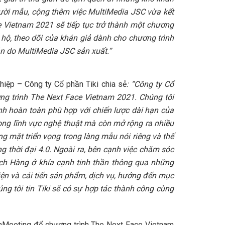
người mẫu, cộng thêm việc MultiMedia JSC vừa kết
ce Vietnam 2021 sẽ tiếp tục trở thành một chương
g hộ, theo dõi của khán giả dành cho chương trình
n do MultiMedia JSC sản xuất.”
hiệp – Công ty Cổ phần Tiki chia sẻ
: “Công ty Cổ
ng trình The Next Face Vietnam 2021. Chúng tôi
nh hoàn toàn phù hợp với chiến lược dài hạn của
trong lĩnh vực nghệ thuật mà còn mở rộng ra nhiều
 mặt triển vọng trong làng mẫu nói riêng và thế
g thời đại 4.0. Ngoài ra, bên cạnh việc chăm sóc
ch Hàng ở khía cạnh tinh thần thông qua những
ện và cải tiến sản phẩm, dịch vụ, hướng đến mục
úng tôi tin Tiki sẽ có sự hợp tác thành công cùng
nMeeting để chương trình The Next Face Vietnam