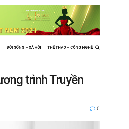
N
ĐỜI SỐNG – XÃ HỘI
THỂ THAO – CÔNG NGHỆ
ơng trình Truyền
0