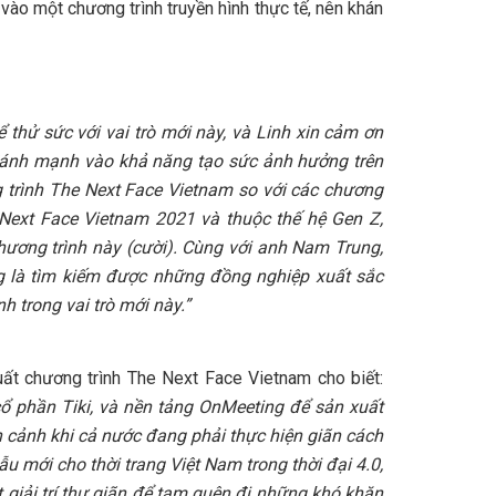
vào một chương trình truyền hình thực tế, nên khán
hử sức với vai trò mới này, và Linh xin cảm ơn
 đánh mạnh vào khả năng tạo sức ảnh hưởng trên
g trình The Next Face Vietnam so với các chương
e Next Face Vietnam 2021 và thuộc thế hệ Gen Z,
hương trình này (cười). Cùng với anh Nam Trung,
ng là tìm kiếm được những đồng nghiệp xuất sắc
 trong vai trò mới này.”
ất chương trình The Next Face Vietnam cho biết:
ổ phần Tiki, và nền tảng OnMeeting để sản xuất
 cảnh khi cả nước đang phải thực hiện giãn cách
 mới cho thời trang Việt Nam trong thời đại 4.0,
iải trí thư giãn để tạm quên đi những khó khăn