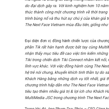
do đại dịch gây ra. Với kinh nghiệm hơn 10 năm 
thúc thành công một chương trình về thời trang 
trình bùng nổ và thu hút sự chú ý của khán giả t
The Next Face Vietnam mùa đầu tiên, giống như
Đại diện đơn vị đồng hành chiến lược của chươn
phần Tik rất hân hạnh được bắt tay cùng Multi
nhận thấy mục tiêu đề cao việc tìm kiếm những 
Tiki trong chiến dịch Tiki Connect nhằm kết nối,
lĩnh vực khác. Với việc đồng hành cùng The Nex
hệ trẻ nói chung, khuyến khích tinh thần tự do 
Khách Hàng bằng những dịch vụ tốt nhất, giá 
chương trình hấp dẫn như The Next Face Vietnam
tiêu tạo thêm nhiều giá trị & lợi ích cho Khách 
MultiMedia JSC trong chương trình The Next Fac
Trong khi đó, ông Phạm Duy Phúc – CEO Công ty