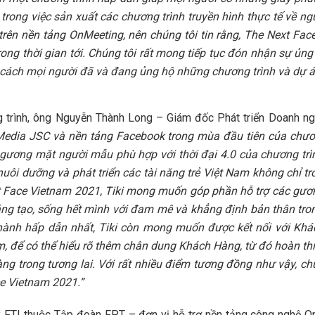
trong việc sản xuất các chương trình truyền hình thực tế về 
trên nền tảng OnMeeting, nên chúng tôi tin rằng, The Next Fa
rong thời gian tới. Chúng tôi rất mong tiếp tục đón nhận sự ủn
 cách mọi người đã và đang ủng hộ những chương trình và dự á
g trình, ông Nguyễn Thành Long – Giám đốc Phát triển Doanh ng
Media JSC và nền tảng Facebook trong mùa đầu tiên của chươ
gương mặt người mẫu phù hợp với thời đại 4.0 của chương trì
 nuôi dưỡng và phát triển các tài năng trẻ Việt Nam không chỉ 
t Face Vietnam 2021, Tiki mong muốn góp phần hỗ trợ các gương
sáng tạo, sống hết mình với đam mê và khẳng định bản thân tron
thành hấp dẫn nhất, Tiki còn mong muốn được kết nối với Khá
, để có thể hiểu rõ thêm chân dung Khách Hàng, từ đó hoàn thi
Hàng trong tương lai. Với rất nhiều điểm tương đồng như vậy, ch
e Vietnam 2021.”
 FTI thuộc Tập đoàn FPT – đơn vị hỗ trợ nền tảng công nghệ O