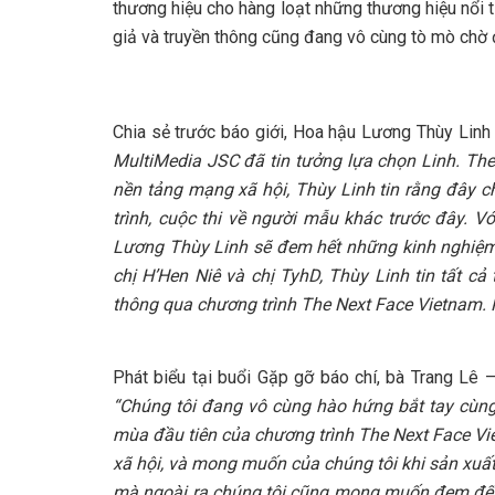
thương hiệu cho hàng loạt những thương hiệu nổi t
giả và truyền thông cũng đang vô cùng tò mò chờ đợ
Chia sẻ trước báo giới, Hoa hậu Lương Thùy Linh 
MultiMedia JSC đã tin tưởng lựa chọn Linh. Th
nền tảng mạng xã hội, Thùy Linh tin rằng đây c
trình, cuộc thi về người mẫu khác trước đây. V
Lương Thùy Linh sẽ đem hết những kinh nghiệm v
chị H’Hen Niê và chị TyhD, Thùy Linh tin tất 
thông qua chương trình The Next Face Vietnam. 
Phát biểu tại buổi Gặp gỡ báo chí, bà Trang Lê
“Chúng tôi đang vô cùng hào hứng bắt tay cùng
mùa đầu tiên của chương trình The Next Face Vi
xã hội, và mong muốn của chúng tôi khi sản xuất
mà ngoài ra chúng tôi cũng mong muốn đem đến 