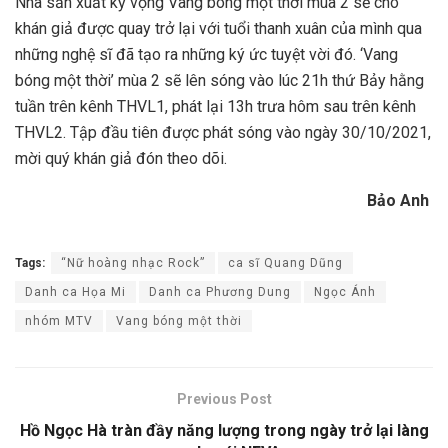
Nhà sản xuất kỳ vọng Vang bóng một thời mùa 2 sẽ cho
khán giả được quay trở lại với tuổi thanh xuân của mình qua
những nghệ sĩ đã tạo ra những ký ức tuyệt vời đó. ‘Vang
bóng một thời’ mùa 2 sẽ lên sóng vào lúc 21h thứ Bảy hằng
tuần trên kênh THVL1, phát lại 13h trưa hôm sau trên kênh
THVL2. Tập đầu tiên được phát sóng vào ngày 30/10/2021,
mời quý khán giả đón theo dõi.
Bảo Anh
Tags:
“Nữ hoàng nhạc Rock”
ca sĩ Quang Dũng
Danh ca Họa Mi
Danh ca Phương Dung
Ngọc Ánh
nhóm MTV
Vang bóng một thời
Previous Post
Hồ Ngọc Hà tràn đầy năng lượng trong ngày trở lại làng