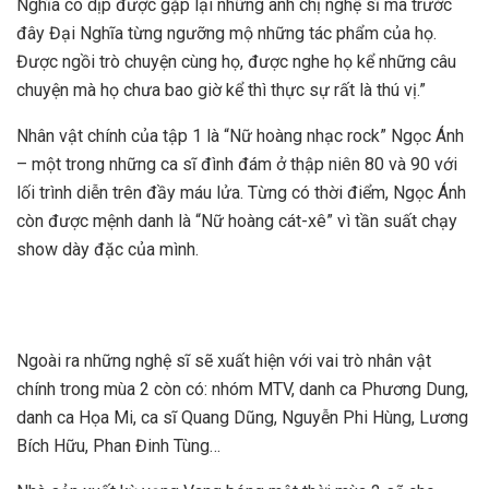
Nghĩa có dịp được gặp lại những anh chị nghệ sĩ mà trước
đây Đại Nghĩa từng ngưỡng mộ những tác phẩm của họ.
Được ngồi trò chuyện cùng họ, được nghe họ kể những câu
chuyện mà họ chưa bao giờ kể thì thực sự rất là thú vị.”
Nhân vật chính của tập 1 là “Nữ hoàng nhạc rock” Ngọc Ánh
– một trong những ca sĩ đình đám ở thập niên 80 và 90 với
lối trình diễn trên đầy máu lửa. Từng có thời điểm, Ngọc Ánh
còn được mệnh danh là “Nữ hoàng cát-xê” vì tần suất chạy
show dày đặc của mình.
Ngoài ra những nghệ sĩ sẽ xuất hiện với vai trò nhân vật
chính trong mùa 2 còn có: nhóm MTV, danh ca Phương Dung,
danh ca Họa Mi, ca sĩ Quang Dũng, Nguyễn Phi Hùng, Lương
Bích Hữu, Phan Đinh Tùng…