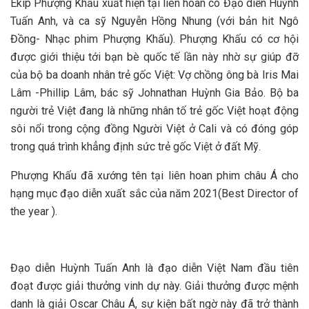
Ekip Phượng Khấu xuất hiện tại liên hoan có Đạo diễn Huỳnh
Tuấn Anh, và ca sỹ Nguyễn Hồng Nhung (với bản hit Ngô
Đồng- Nhạc phim Phượng Khấu). Phượng Khấu có cơ hội
được giới thiệu tới bạn bè quốc tế lần này nhờ sự giúp đỡ
của bộ ba doanh nhân trẻ gốc Việt: Vợ chồng ông bà Iris Mai
Lâm -Phillip Lâm, bác sỹ Johnathan Huỳnh Gia Bảo. Bộ ba
người trẻ Việt đang là những nhân tố trẻ gốc Việt hoạt động
sôi nổi trong cộng đồng Người Việt ở Cali và có đóng góp
trong quá trình khẳng định sức trẻ gốc Việt ở đất Mỹ.
Phượng Khấu đã xướng tên tại liên hoan phim châu Á cho
hạng mục đạo diễn xuất sắc của năm 2021(Best Director of
the year ).
Đạo diễn Huỳnh Tuấn Anh là đạo diễn Việt Nam đầu tiên
đoạt được giải thưởng vinh dự này. Giải thưởng được mệnh
danh là giải Oscar Châu Á, sự kiện bất ngờ này đã trở thành