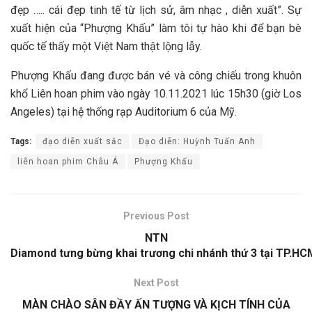
đẹp ….. cái đẹp tinh tế từ lịch sử, âm nhạc , diễn xuất”. Sự
xuất hiện của “Phượng Khấu” làm tôi tự hào khi để bạn bè
quốc tế thấy một Việt Nam thật lộng lẫy.
Phượng Khấu đang được bán vé và công chiếu trong khuôn
khổ Liên hoan phim vào ngày 10.11.2021 lúc 15h30 (giờ Los
Angeles) tại hệ thống rạp Auditorium 6 của Mỹ.
Tags:
đạo diễn xuất sắc
Đạo diễn: Huỳnh Tuấn Anh
liên hoan phim Châu Á
Phượng Khấu
Previous Post
NTN
Diamond tưng bừng khai trương chi nhánh thứ 3 tại TP.HC
Next Post
MÀN CHÀO SÂN ĐẦY ẤN TƯỢNG VÀ KỊCH TÍNH CỦA