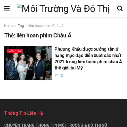
Home
Tag
liên hoan phim Châu Á
Thẻ:
liên hoan phim Châu Á
Phượng Khấu được xướng tên ở
VĂN HÓA
hạng mục đạo diễn xuất sắc nhất
2021 trong liên hoan phim châu Á
thế giới tại Mỹ
BY
Thông Tin Liên Hệ
CHUYÊN TRANG THÔNG TIN MÔI TRƯỜNG & ĐÔ THỊ SỐ