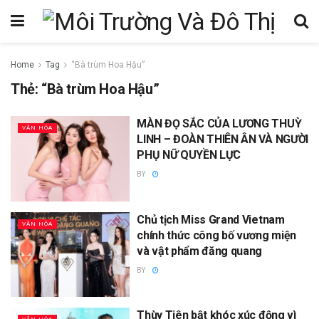
Home
Tag
“Bà trùm Hoa Hậu”
Thẻ:
“Bà trùm Hoa Hậu”
MÀN ĐỌ SẮC CỦA LƯƠNG THUỲ
VĂN HÓA
LINH – ĐOÀN THIÊN ÂN VÀ NGƯỜI
PHỤ NỮ QUYỀN LỰC
BY
Chủ tịch Miss Grand Vietnam
VĂN HÓA
chính thức công bố vương miện
và vật phẩm đăng quang
BY
Thùy Tiên bật khóc xúc động vì