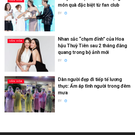
VĂN HÓA
món quà đặc biệt từ fan club
BY
Nhan sắc “chạm đỉnh” của Hoa
VĂN HÓA
hậu Thuỳ Tiên sau 2 tháng đăng
quang trong bộ ảnh mới
BY
Dàn người đẹp đi tiếp tế lương
VĂN HÓA
thực: Ấm áp tình người trong đêm
mưa
BY